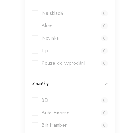
a
Na skladě
0
n
Akce
n
0
í
Novinka
0
p
Tip
0
a
Pouze do vyprodání
0
n
e
Značky
l
3D
0
Auto Finesse
0
Bilt Hamber
0