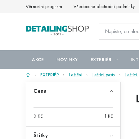
Přejít
Věrnostní program
Všeobecné obchodní podmínky
na
obsah
AKCE
NOVINKY
EXTERIÉR
INT
Domů
EXTERIÉR
Leštění
Leštící pasty
Leštící
P
Cena
o
s
0
Kč
1
Kč
t
r
Štítky