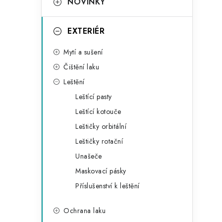
NOVINKY
e
g
EXTERIÉR
o
Mytí a sušení
r
Čištění laku
i
Leštění
e
Leštící pasty
Leštící kotouče
Leštičky orbitální
Leštičky rotační
Unašeče
Maskovací pásky
Příslušenství k leštění
Ochrana laku