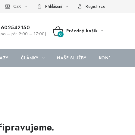
CZK
Přihlášení
Registrace
602542150
Prázdný košík
(po – pá: 9:00 – 17:00)
NÁKUPNÍ
KOŠÍK
AZY
ČLÁNKY
NAŠE SLUŽBY
KONTAKTY
řipravujeme.