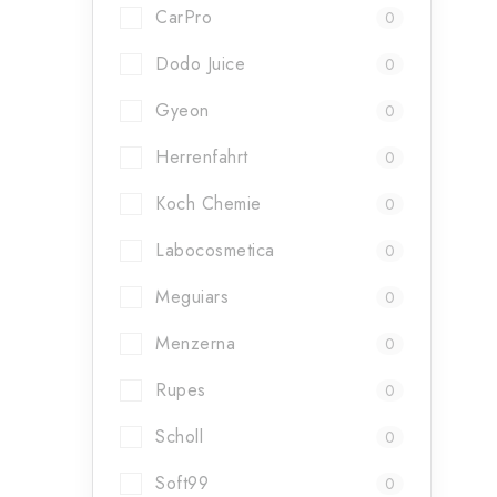
CarPro
0
Dodo Juice
0
Gyeon
0
Herrenfahrt
0
Koch Chemie
0
Labocosmetica
0
Meguiars
0
Menzerna
0
Rupes
0
Scholl
0
Soft99
0