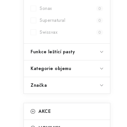
Sonax
0
Supernatural
0
Swissvax
0
Funkce leštící pasty
Kategorie objemu
Značka
K
Přeskočit
AKCE
kategorie
a
t