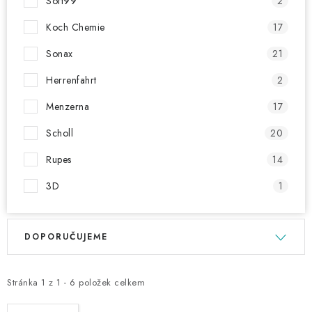
Soft99
2
Koch Chemie
17
Sonax
21
Herrenfahrt
2
Menzerna
17
Scholl
20
Rupes
14
3D
1
V
Ř
DOPORUČUJEME
ý
a
p
z
i
e
Stránka
1
z
1
-
6
položek celkem
s
n