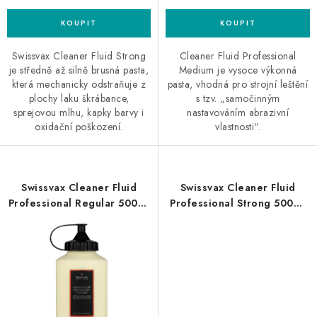
Swissvax Cleaner Fluid Strong
Cleaner Fluid Professional
je středně až silně brusná pasta,
Medium je vysoce výkonná
která mechanicky odstraňuje z
pasta, vhodná pro strojní leštění
plochy laku škrábance,
s tzv. „samočinným
sprejovou mlhu, kapky barvy i
nastavováním abrazivní
oxidační poškození.
vlastnosti“.
Swissvax Cleaner Fluid
Swissvax Cleaner Fluid
Professional Regular 500ml
Professional Strong 500ml
finišovací pasta
silná leštící pasta