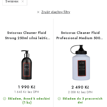
Swissvax
p
í
r
p
Zrušit všechny filtry
o
r
d
o
u
d
Swissvax Cleaner Fluid
Swissvax Cleaner Fluid
k
u
Strong 250ml silná leštící
Professional Medium 500ml
t
k
pasta
středně silná leštící pasta
ů
t
ů
1 990 Kč
2 490 Kč
1 645 Kč bez DPH
2 058 Kč bez DPH
Skladem, ihned k odeslání
Skladem do 3 pracovních
(1 ks)
dní