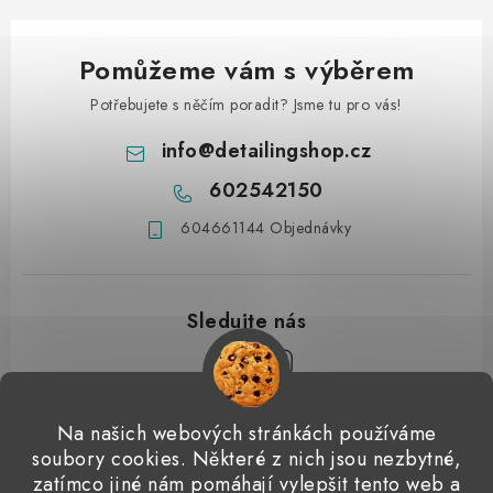
Pomůžeme vám s výběrem
Potřebujete s něčím poradit? Jsme tu pro vás!
info
@
detailingshop.cz
602542150
604661144 Objednávky
Z
Na našich webových stránkách používáme
á
soubory cookies. Některé z nich jsou nezbytné,
Přijímáme online platby
p
zatímco jiné nám pomáhají vylepšit tento web a