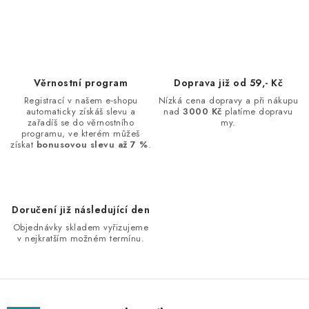
O
v
l
á
d
Věrnostní program
Doprava již od 59,- Kč
a
Registrací v našem e-shopu
Nízká cena dopravy a při nákupu
automaticky získáš slevu a
nad
3000 Kč
platíme dopravu
c
zařadíš se do věrnostního
my.
í
programu, ve kterém můžeš
získat
bonusovou slevu až 7 %
.
p
r
v
k
Doručení již následující den
y
Objednávky skladem vyřizujeme
v
v nejkratším možném termínu.
ý
p
i