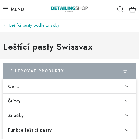
Přejít
Hleda
na
obsah
Leštící pasty podle značky
AKCE
NOVINKY
Leštící pasty Swissvax
EXTERIÉR
FILTROVAT PRODUKTY
INTERIÉR
Cena
PŘÍSLUŠENSTVÍ
Štítky
DÁRKOVÉ SADY A POUKAZY
Značky
ČLÁNKY
Funkce leštící pasty