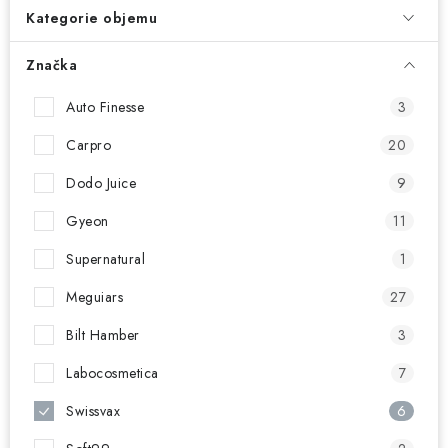
NAŠE SLUŽBY
Kategorie objemu
KONTAKTY
Značka
PRODÁVANÉ ZNAČKY
Auto Finesse
3
Carpro
20
BYDLENÍ
Dodo Juice
9
Věrnostní program
Všeobecné obchodní podmínky
Gyeon
11
Podmínky ochrany osobních údajů
Mapa serveru
Supernatural
1
Meguiars
27
Bilt Hamber
3
Labocosmetica
7
Swissvax
6