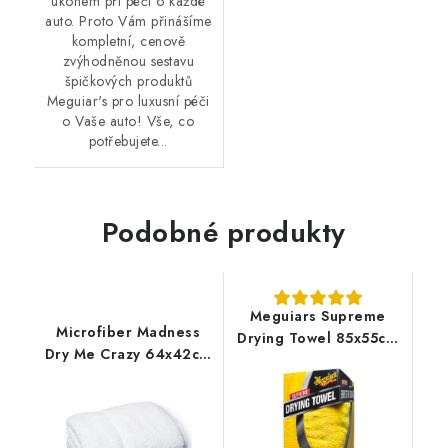
úkonem při péči o každé
auto. Proto Vám přinášíme
kompletní, cenově
zvýhodněnou sestavu
špičkových produktů
Meguiar's pro luxusní péči
o Vaše auto! Vše, co
potřebujete...
Podobné produkty
Meguiars Supreme
Microfiber Madness
Drying Towel 85x55cm
Dry Me Crazy 64x42cm
mikrovláknový sušicí
sušící ručník
ručník