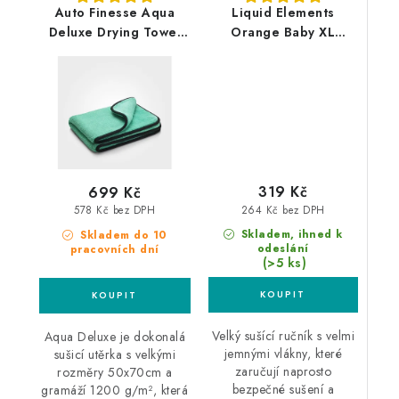
Auto Finesse Aqua
Liquid Elements
Deluxe Drying Towel
Orange Baby XL
50x70cm sušící ručník
90x60cm sušící ručník
319 Kč
699 Kč
264 Kč bez DPH
578 Kč bez DPH
Skladem, ihned k
Skladem do 10
odeslání
pracovních dní
(>5 ks)
Velký sušící ručník s velmi
Aqua Deluxe je dokonalá
jemnými vlákny, které
sušicí utěrka s velkými
zaručují naprosto
rozměry 50x70cm a
bezpečné sušení a
gramáží 1200 g/m², která