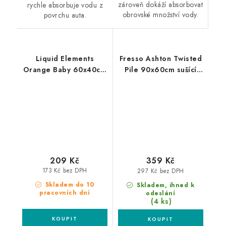
zároveň dokáží absorbovat
rychle absorbuje vodu z
obrovské množství vody.
povrchu auta.
Liquid Elements
Fresso Ashton Twisted
Orange Baby 60x40cm
Pile 90x60cm sušící
sušící ručník
ručník
209 Kč
359 Kč
173 Kč bez DPH
297 Kč bez DPH
Skladem do 10
Skladem, ihned k
pracovních dní
odeslání
(4 ks)