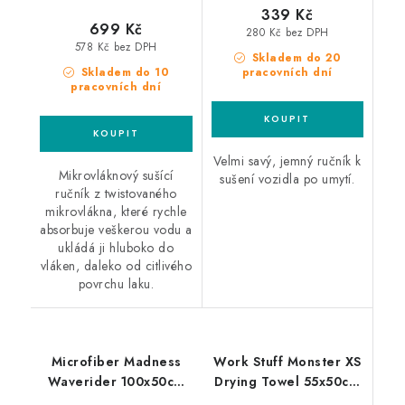
339 Kč
699 Kč
280 Kč bez DPH
578 Kč bez DPH
Skladem do 20
Skladem do 10
pracovních dní
pracovních dní
Velmi savý, jemný ručník k
Mikrovláknový sušící
sušení vozidla po umytí.
ručník z twistovaného
mikrovlákna, které rychle
absorbuje veškerou vodu a
ukládá ji hluboko do
vláken, daleko od citlivého
povrchu laku.
Microfiber Madness
Work Stuff Monster XS
Waverider 100x50cm
Drying Towel 55x50cm
sušící utěrka
sušící ručník