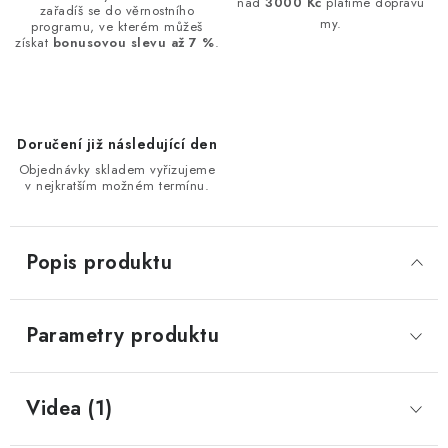
nad
3000 Kč
platíme dopravu
zařadíš se do věrnostního
my.
programu, ve kterém můžeš
získat
bonusovou slevu až 7 %
.
Doručení již následující den
Objednávky skladem vyřizujeme
v nejkratším možném termínu.
Popis produktu
Parametry produktu
Videa (1)