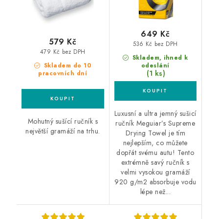
649 Kč
579 Kč
536 Kč bez DPH
479 Kč bez DPH
Skladem, ihned k
Skladem do 10
odeslání
(1 ks)
pracovních dní
Luxusní a ultra jemný sušicí
Mohutný sušící ručník s
ručník Meguiar’s Supreme
největší gramáží na trhu.
Drying Towel je tím
nejlepším, co můžete
dopřát svému autu! Tento
extrémně savý ručník s
velmi vysokou gramáží
920 g/m2 absorbuje vodu
lépe než...