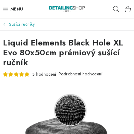
Přejít
Hleda
na
obsah
Sušící ručníky
AKCE
Liquid Elements Black Hole XL
NOVINKY
Evo 80x50cm prémiový sušící
EXTERIÉR
ručník
INTERIÉR
Podrobnosti hodnocení
3 hodnocení
PŘÍSLUŠENSTVÍ
DÁRKOVÉ SADY A POUKAZY
ČLÁNKY