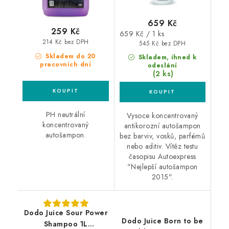
659 Kč
259 Kč
Měrná
659 Kč / 1 ks
214 Kč bez DPH
cena:
545 Kč bez DPH
Skladem do 20
Skladem, ihned k
pracovních dní
odeslání
(2 ks)
PH neutrální
Vysoce koncentrovaný
koncentrovaný
antikorozní autošampon
autošampon.
bez barviv, vosků, parfémů
nebo aditiv. Vítěz testu
časopisu Autoexpress
"Nejlepší autošampon
2015".
Dodo Juice Sour Power
Dodo Juice Born to be
Shampoo 1L