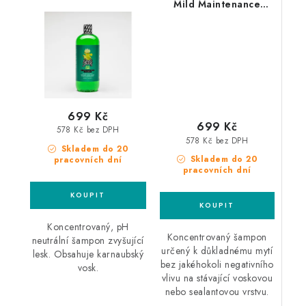
Mild Maintenance
autošampon s voskem
Shampoo 1l
autošampon
699 Kč
699 Kč
578 Kč bez DPH
578 Kč bez DPH
Skladem do 20
Skladem do 20
pracovních dní
pracovních dní
Koncentrovaný, pH
Koncentrovaný šampon
neutrální šampon zvyšující
určený k důkladnému mytí
lesk. Obsahuje karnaubský
bez jakéhokoli negativního
vosk.
vlivu na stávající voskovou
nebo sealantovou vrstvu.