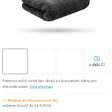
NAŠE SLUŽBY
KONTAKTY
PRODÁVANÉ ZNAČKY
BYDLENÍ
Věrnostní program
Všeobecné obchodní podmínky
Podmínky ochrany osobních údajů
Mapa serveru
+ další (1)
Prémiový sušící ručník bez okrajů a s kroucenými vlákny pro
dokonalé sušení.
Více informací
Skladem do 10 pracovních dní
24.8.2026