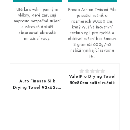
Utěrka s velmi jemnými
Fresso Ashton Twisted Pile
vlákny, které zaručují
je sušící ručník o
naprosto bezpečné sušení
rozměrech 90x60 cm,
a zároveň dokáží
který využívá inovativní
absorbovat obrovské
technologii pro rychlé a
množství vody.
efektivní sušení bez šmouh.
S gramáží 600g/m2
nabízí vynikající savost a
je...
ValetPro Drying Towel
Auto Finesse Silk
50x80cm sušící ručník
Drying Towel 92x62cm
prémiový sušící ručník