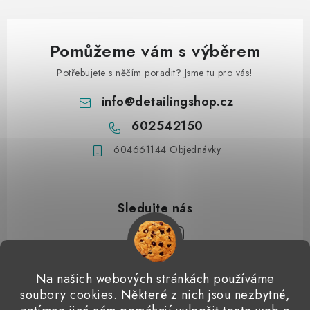
Pomůžeme vám s výběrem
Potřebujete s něčím poradit? Jsme tu pro vás!
info
@
detailingshop.cz
602542150
604661144 Objednávky
Z
Na našich webových stránkách používáme
á
soubory cookies. Některé z nich jsou nezbytné,
Přijímáme online platby