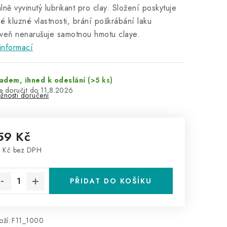
lně vyvinutý lubrikant pro clay. Složení poskytuje
é kluzné vlastnosti, brání poškrábání laku
veň nenarušuje samotnou hmotu claye.
informací
adem, ihned k odeslání
(>5 ks)
11.8.2026
žnosti doručení
59 Kč
 Kč bez DPH
rná cena:
PŘIDAT DO KOŠÍKU
ží:
F11_1000