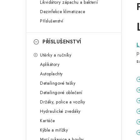
Likvidátory zápachu a bakterií
Dezinfekce klimatizace
Příslušenství
PŘÍSLUŠENSTVÍ
L
p
Utěrky a ručníky
s
Aplikátory
Autoplachty
Detailingové tašky
Detailingové oblečení
Držáky, police a vozíky
Hydraulické zvedáky
Kartáče
Kýble a mřížky
Mycí rukavice a houby