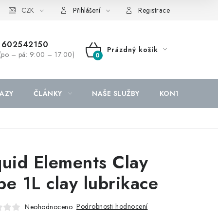
CZK
Přihlášení
Registrace
602542150
Prázdný košík
(po – pá: 9:00 – 17:00)
NÁKUPNÍ
KOŠÍK
AZY
ČLÁNKY
NAŠE SLUŽBY
KONTAKTY
quid Elements Clay
be 1L clay lubrikace
Podrobnosti hodnocení
Neohodnoceno