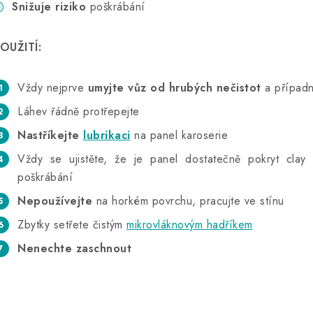
Snižuje riziko
poškrábání
OUŽITÍ:
Vždy nejprve
umyjte vůz od hrubých nečistot
a případn
Láhev řádně protřepejte
Nastříkejte
lubrikaci
na panel karoserie
Vždy se ujistěte, že je panel dostatečně pokryt clay l
poškrábání
Nepoužívejte
na horkém povrchu, pracujte ve stínu
Zbytky setřete čistým
mikrovláknovým hadříkem
Nenechte zaschnout