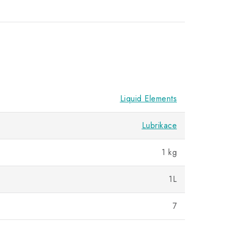
Liquid Elements
Lubrikace
1 kg
1L
7