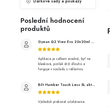
Dárkové sady a poukazy
Poslední hodnocení
produktů
Gyeon Q2 View Evo 20+20ml nanopovlak na okna
Aplikace je celkem snadná, byť ne
blesková, povlak drží dlouho a
funguje v souladu s reklamou.
Bilt Hamber Touch Less 5L aktivní pěna
Výsledok prekonal očakávania.