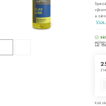
Speciá
výborn
a záro
Více 
Skl
Mo
2
214
Mě
Kód zbo