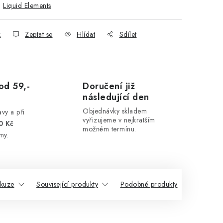
:
Liquid Elements
k
Zeptat se
Hlídat
Sdílet
od 59,-
Doručení již
následující den
Objednávky skladem
vy a při
vyřizujeme v nejkratším
0 Kč
možném termínu.
my.
skuze
Související produkty
Podobné produkty