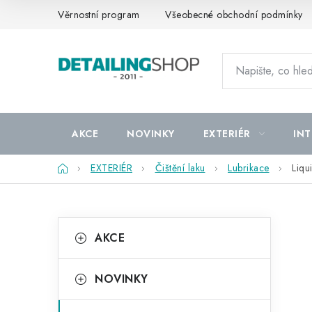
Přejít
Věrnostní program
Všeobecné obchodní podmínky
na
obsah
AKCE
NOVINKY
EXTERIÉR
INT
Domů
EXTERIÉR
Čištění laku
Lubrikace
Liqu
P
K
Přeskočit
AKCE
kategorie
a
o
t
s
NOVINKY
e
t