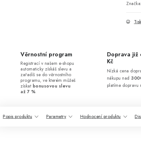
Značka
Tis
Věrnostní program
Doprava již 
Kč
Registrací v našem e-shopu
automaticky získáš slevu a
Nízká cena dopra
zařadíš se do věrnostního
nákupu nad
300
programu, ve kterém můžeš
platíme dopravu 
získat
bonusovou slevu
až 7 %
.
Popis produktu
Parametry
Hodnocení produktu
Di