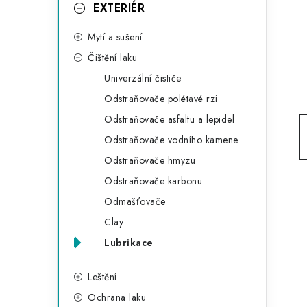
g
EXTERIÉR
r
o
Mytí a sušení
a
r
Čištění laku
n
i
Univerzální čističe
e
n
Odstraňovače polétavé rzi
í
Odstraňovače asfaltu a lepidel
Odstraňovače vodního kamene
p
Odstraňovače hmyzu
a
Odstraňovače karbonu
n
Odmašťovače
Clay
e
Lubrikace
l
Leštění
Ochrana laku