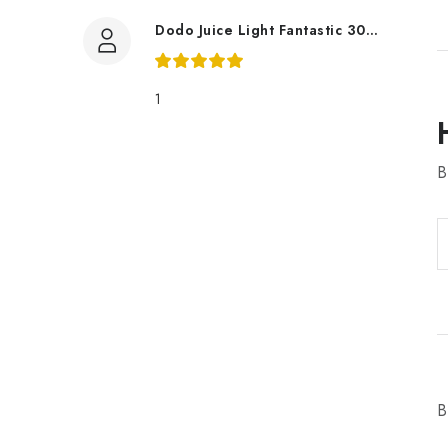
Dodo Juice Light Fantastic 30ml měkký vosk
1
B
B