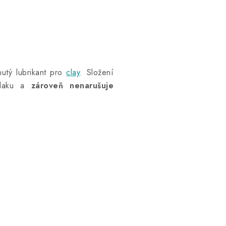
nutý lubrikant pro
clay
. Složení
 laku a
zároveň nenarušuje