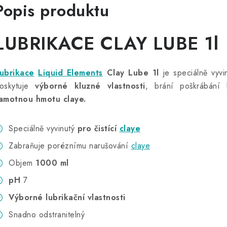
Popis produktu
LUBRIKACE CLAY LUBE 1l
ubrikace
Liquid Elements
Clay Lube 1l
je speciálně vyvi
oskytuje
výborné kluzné vlastnosti
, brání poškrábání
amotnou hmotu claye.
Speciálně vyvinutý
pro čistící
claye
Zabraňuje poréznímu narušování
claye
Objem
1000 ml
pH
7
Výborné lubrikační vlastnosti
Snadno odstranitelný