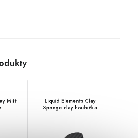
rodukty
ay Mitt
Liquid Elements Clay
e
Sponge clay houbička