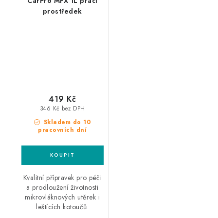
CarPro MFX 1L prací
prostředek
419 Kč
346 Kč bez DPH
Skladem do 10
pracovních dní
Kvalitní přípravek pro péči
a prodloužení životnosti
mikrovláknových utěrek i
leštících kotoučů.