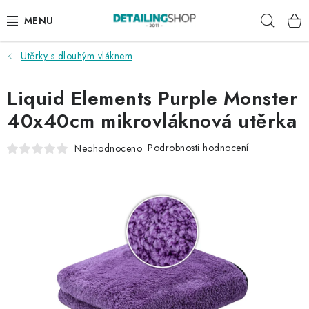
Přejít
Hleda
na
obsah
Utěrky s dlouhým vláknem
AKCE
Liquid Elements Purple Monster
NOVINKY
40x40cm mikrovláknová utěrka
EXTERIÉR
Podrobnosti hodnocení
Neohodnoceno
INTERIÉR
PŘÍSLUŠENSTVÍ
DÁRKOVÉ SADY A POUKAZY
ČLÁNKY