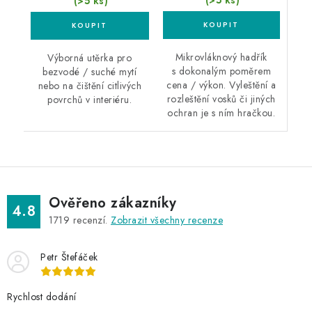
(>5 ks)
(>5 ks)
Mikrovláknový hadřík
Výborná utěrka pro
s dokonalým poměrem
bezvodé / suché mytí
cena / výkon. Vyleštění a
nebo na čištění citlivých
rozleštění vosků či jiných
povrchů v interiéru.
ochran je s ním hračkou.
Ověřeno zákazníky
4.8
1719
recenzí.
Zobrazit všechny recenze
Petr Štefáček
Rychlost dodání