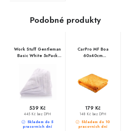
Podobné produkty
Work Stuff Gentleman
CarPro MF Boa
Basic White 5xPack
60x40cm
40x40cm leštící utěrky
mikrovláknová utěrka
bílé 5ks
539 Kč
179 Kč
445 Kč bez DPH
148 Kč bez DPH
Skladem do 5
Skladem do 10
pracovních dní
pracovních dní