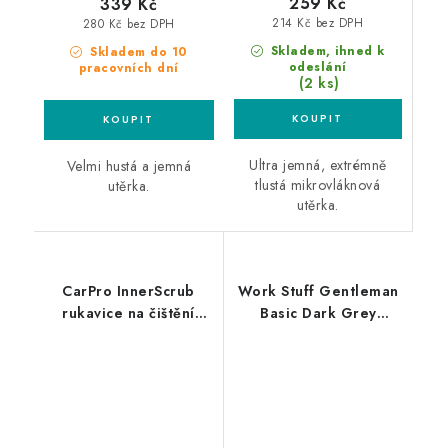
259 Kč
339 Kč
214 Kč bez DPH
280 Kč bez DPH
Skladem, ihned k
Skladem do 10
odeslání
pracovních dní
(2 ks)
Ultra jemná, extrémně
Velmi hustá a jemná
tlustá mikrovláknová
utěrka.
utěrka.
CarPro InnerScrub
Work Stuff Gentleman
rukavice na čištění
Basic Dark Grey
kůže a plastů
5xPack 40x40cm leštící
utěrky šedé 5ks