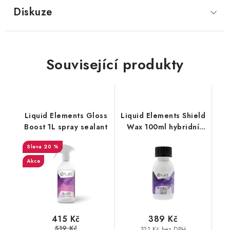
Diskuze
Související produkty
Liquid Elements Gloss
Liquid Elements Shield
Boost 1L spray sealant
Wax 100ml hybridní
keramický vosk
20 %
Akce
415 Kč
389 Kč
519 Kč
321 Kč bez DPH