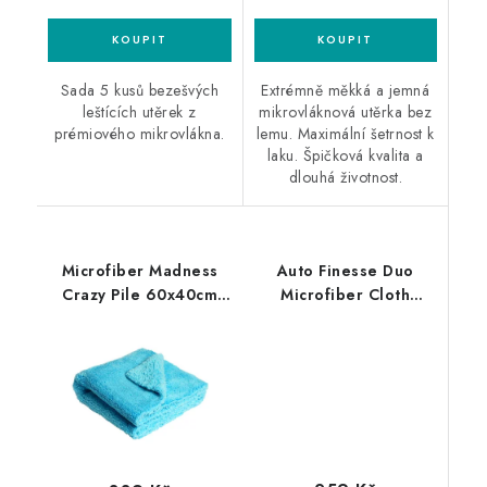
Sada 5 kusů bezešvých
Extrémně měkká a jemná
leštících utěrek z
mikrovláknová utěrka bez
prémiového mikrovlákna.
lemu. Maximální šetrnost k
laku. Špičková kvalita a
dlouhá životnost.
Microfiber Madness
Auto Finesse Duo
Crazy Pile 60x40cm
Microfiber Cloth
mikrovláknová utěrka
60x40cm
mikrovláknová utěrka