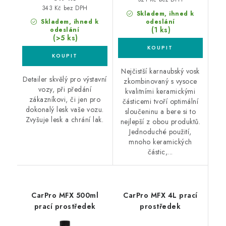
343 Kč bez DPH
Skladem, ihned k
Skladem, ihned k
odeslání
(1 ks)
odeslání
(>5 ks)
Nejčistší karnaubský vosk
Detailer skvělý pro výstavní
zkombinovaný s vysoce
vozy, při předání
kvalitními keramickými
zákazníkovi, či jen pro
částicemi tvoří optimální
dokonalý lesk vaše vozu.
sloučeninu a bere si to
Zvyšuje lesk a chrání lak.
nejlepší z obou produktů.
Jednoduché použití,
mnoho keramických
částic,...
CarPro MFX 500ml
CarPro MFX 4L prací
prací prostředek
prostředek