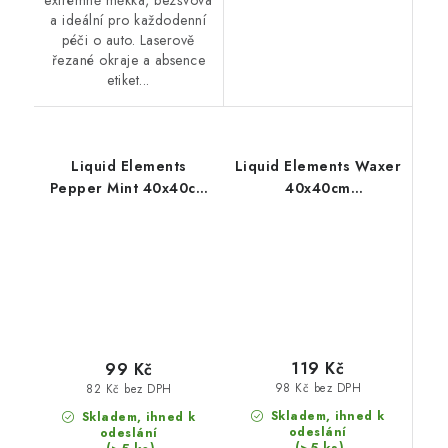
extrémně měkká, bezšvová
a ideální pro každodenní
péči o auto. Laserově
řezané okraje a absence
etiket...
Liquid Elements
Liquid Elements Waxer
Pepper Mint 40x40cm
40x40cm
mikrovláknová utěrka
mikrovláknová utěrka
119 Kč
99 Kč
98 Kč bez DPH
82 Kč bez DPH
Skladem, ihned k
Skladem, ihned k
odeslání
odeslání