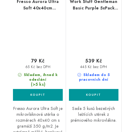
Fresso Aurora Ultra
Work Stuff Gentleman
Soft 40x40cm
Basic Purple 5xPack
mikrovláknová utěrka
40x40cm leštící utěrky
fialové 5ks
79 Kč
539 Kč
65 Kč bez DPH
445 Kč bez DPH
Skladem, ihned k
Skladem do 5
odeslání
pracovních dní
(>5 ks)
Fresso Aurora Ultra Soft je
Sada 5 kusů bezešvých
mikrovláknová utěrka o
leštících utěrek z
rozměrech 40x40 cm s
prémiového mikrovlákna.
gramáží 350 g/m2. Je