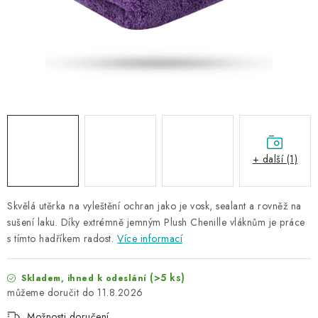
NAŠE SLUŽBY
KONTAKTY
PRODÁVANÉ ZNAČKY
BYDLENÍ
Věrnostní program
Všeobecné obchodní podmínky
+ další (1)
Podmínky ochrany osobních údajů
Mapa serveru
Skvělá utěrka na vyleštění ochran jako je vosk, sealant a rovněž na
sušení laku. Díky extrémně jemným Plush Chenille vláknům je práce
s tímto hadříkem radost.
Více informací
(>5 ks)
Skladem, ihned k odeslání
11.8.2026
Možnosti doručení