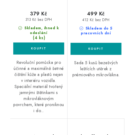
379 Kč
499 Kč
313 Kč bez DPH
412 Kč bez DPH
Skladem, ihned k
Skladem do 5
odeslání
pracovních dní
(4 ks)
Revoluční pomůcka pro
Sada 5 kusů bezešvých
účinné a maximálně šetrné
leštících utěrek z
čištění kůže a plastů nejen
prémiového mikrovlákna.
v interiéru vozidla.
Speciální materiál tvořený
jemnými štětinkami s
mikrovláknovým
povrchem, které proniknou
i do...