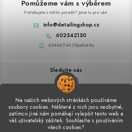
Pomůžeme vám s výběrem
Potřebujete s něčím poradit? Jsme tu pro vás!
info
@
detailingshop.cz
602542150
604661144 Objednávky
Z
Na našich webových stránkách používáme
á
soubory cookies. Některé z nich jsou nezbytné,
Přijímáme online platby
p
zatímco jiné nám pomáhají vylepšit tento web a
váš uživatelský zážitek. Souhlasíte s používáním
a
Detailingclub
Dodo Juice
Gyeon Quartz
ValetPRO
všech cookies?
t
Microfiber Madness