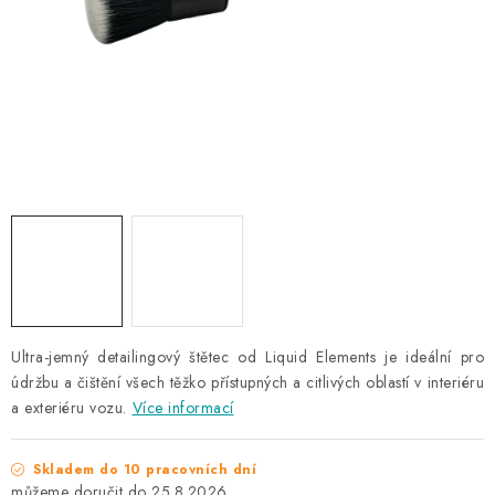
NAŠE SLUŽBY
KONTAKTY
PRODÁVANÉ ZNAČKY
BYDLENÍ
Věrnostní program
Všeobecné obchodní podmínky
Podmínky ochrany osobních údajů
Mapa serveru
Ultra-jemný detailingový štětec od Liquid Elements je ideální pro
údržbu a čištění všech těžko přístupných a citlivých oblastí v interiéru
a exteriéru vozu.
Více informací
Skladem do 10 pracovních dní
25.8.2026