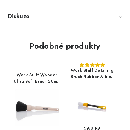
Diskuze
Podobné produkty
Work Stuff Detailing
Work Stuff Wooden
Brush Rubber Albino
Ultra Soft Brush 20mm
24mm nejjemnější
štětec na interiér
štětec
269 Kč