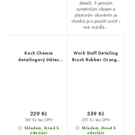
detailů. S jemným
syntetickým vlasem a
plastovým okováním je
vhodný pro použití uvnitř i
vně vozidla....
Koch Chemie
Work Stuff Detailing
detailingový štětec
Brush Rubber Orange
zelený
30mm štětec na
interiér a exteriér
229 Kč
359 Kč
189 Kč bez DPH
297 Kč bez DPH
Skladem, ihned k
Skladem, ihned k
odeslání
odeslání