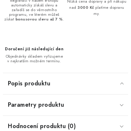
Registrací v našem e-shopu
Nízká cena dopravy a při nákupu
automaticky získáš slevu a
nad
3000 Kč
platíme dopravu
zařadíš se do věrnostního
my.
programu, ve kterém můžeš
získat
bonusovou slevu až 7 %
.
Doručení již následující den
Objednávky skladem vyřizujeme
v nejkratším možném termínu.
Popis produktu
Parametry produktu
Hodnocení produktu (0)