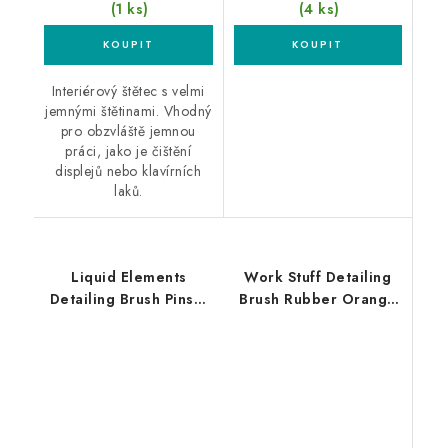
(1 ks)
(4 ks)
Interiérový štětec s velmi
jemnými štětinami. Vhodný
pro obzvláště jemnou
práci, jako je čištění
displejů nebo klavírních
laků.
Liquid Elements
Work Stuff Detailing
Detailing Brush Pinsel
Brush Rubber Orange
S měkký štětec malý
16mm štětec na
interiér a exteriér