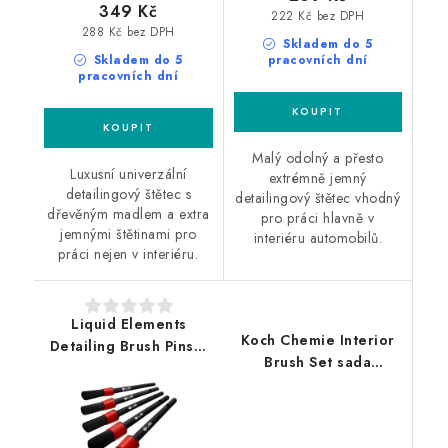
349 Kč
222 Kč bez DPH
288 Kč bez DPH
Skladem do 5
Skladem do 5
pracovních dní
pracovních dní
Malý odolný a přesto
Luxusní univerzální
extrémně jemný
detailingový štětec s
detailingový štětec vhodný
dřevěným madlem a extra
pro práci hlavně v
jemnými štětinami pro
interiéru automobilů.
práci nejen v interiéru.
Liquid Elements
Koch Chemie Interior
Detailing Brush Pinsel
Brush Set sada
Set 5ks sada měkkých
detailingových štětců
štětců
3ks