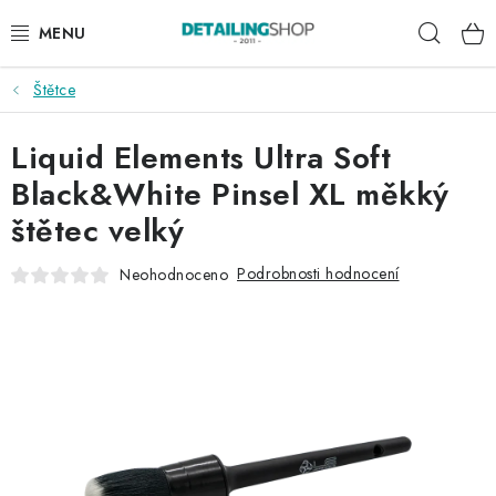
Přejít
Hleda
na
obsah
Štětce
AKCE
Liquid Elements Ultra Soft
NOVINKY
Black&White Pinsel XL měkký
EXTERIÉR
štětec velký
INTERIÉR
Podrobnosti hodnocení
Neohodnoceno
PŘÍSLUŠENSTVÍ
DÁRKOVÉ SADY A POUKAZY
ČLÁNKY