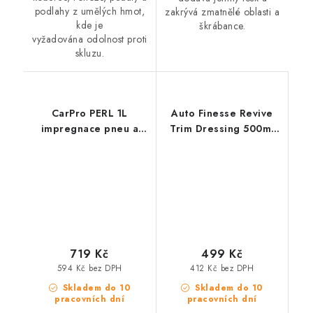
podlahy z umělých hmot,
zakrývá zmatnělé oblasti a
kde je
škrábance.
vyžadována odolnost proti
skluzu.
CarPro PERL 1L
Auto Finesse Revive
impregnace pneu a
Trim Dressing 500ml
plastů
oživovač plastů
719 Kč
499 Kč
594 Kč bez DPH
412 Kč bez DPH
Skladem do 10
Skladem do 10
pracovních dní
pracovních dní