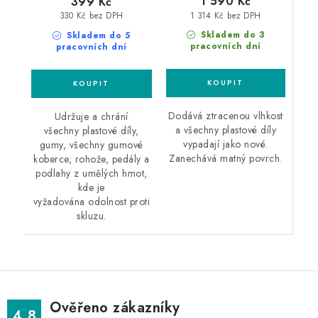
1 590 Kč
399 Kč
1 314 Kč bez DPH
330 Kč bez DPH
Skladem do 3
Skladem do 5
pracovních dní
pracovních dní
Dodává ztracenou vlhkost
Udržuje a chrání
a všechny plastové díly
všechny plastové díly,
vypadají jako nové.
gumy, všechny gumové
Zanechává matný povrch.
koberce, rohože, pedály a
podlahy z umělých hmot,
kde je
vyžadována odolnost proti
skluzu.
Ověřeno zákazníky
4.8