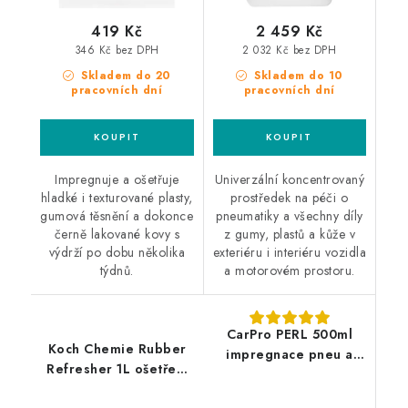
419 Kč
2 459 Kč
346 Kč bez DPH
2 032 Kč bez DPH
Skladem do 20
Skladem do 10
pracovních dní
pracovních dní
Impregnuje a ošetřuje
Univerzální koncentrovaný
hladké i texturované plasty,
prostředek na péči o
gumová těsnění a dokonce
pneumatiky a všechny díly
černě lakované kovy s
z gumy, plastů a kůže v
výdrží po dobu několika
exteriéru i interiéru vozidla
týdnů.
a motorovém prostoru.
CarPro PERL 500ml
Koch Chemie Rubber
impregnace pneu a
Refresher 1L ošetření
plastů
plastů a pryží