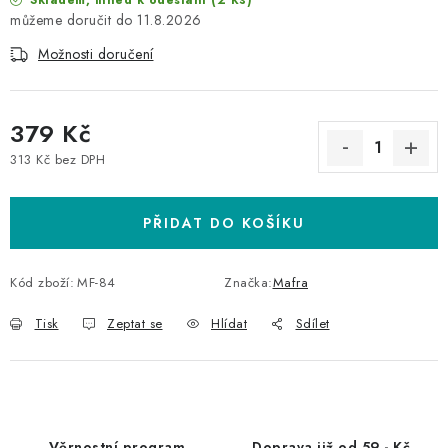
Skladem, ihned k odeslání
11.8.2026
Možnosti doručení
379 Kč
313 Kč bez DPH
Měrná cena:
PŘIDAT DO KOŠÍKU
Kód zboží:
MF-84
Značka:
Mafra
Tisk
Zeptat se
Hlídat
Sdílet
Věrnostní program
Doprava již od 59,- Kč