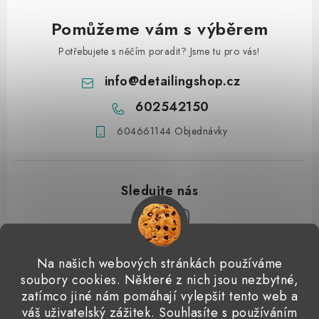
Pomůžeme vám s výběrem
Potřebujete s něčím poradit? Jsme tu pro vás!
info
@
detailingshop.cz
602542150
604661144 Objednávky
Z
Na našich webových stránkách používáme
á
soubory cookies. Některé z nich jsou nezbytné,
Přijímáme online platby
p
zatímco jiné nám pomáhají vylepšit tento web a
váš uživatelský zážitek. Souhlasíte s používáním
a