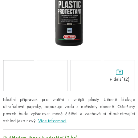
NAŠE SLUŽBY
KONTAKTY
PRODÁVANÉ ZNAČKY
BYDLENÍ
Věrnostní program
Všeobecné obchodní podmínky
Podmínky ochrany osobních údajů
Mapa serveru
+ další (2)
Ideální přípravek pro vnitřní i vnější plasty. Účinně blokuje
ultrafialové paprsky,
odpuzuje vodu a nečistoty obecně. Ošetřený
povrch bude vyžadovat méně čištění a zachová si dlouhotrvající
vzhled jako nový.
Více informací
(2 ks)