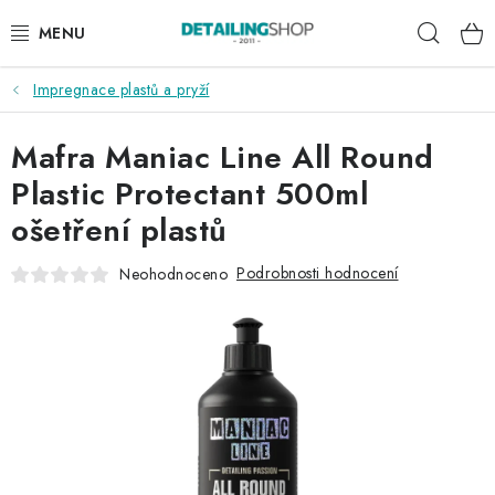
Přejít
Hleda
na
obsah
Impregnace plastů a pryží
AKCE
Mafra Maniac Line All Round
NOVINKY
Plastic Protectant 500ml
EXTERIÉR
ošetření plastů
INTERIÉR
Podrobnosti hodnocení
Neohodnoceno
PŘÍSLUŠENSTVÍ
DÁRKOVÉ SADY A POUKAZY
ČLÁNKY