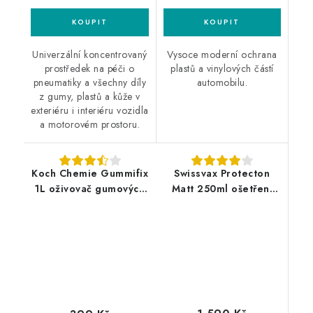
Univerzální koncentrovaný
Vysoce moderní ochrana
prostředek na péči o
plastů a vinylových částí
pneumatiky a všechny díly
automobilu.
z gumy, plastů a kůže v
exteriéru i interiéru vozidla
a motorovém prostoru.
Koch Chemie Gummifix
Swissvax Protecton
1L oživovač gumových
Matt 250ml ošetření
koberců
plastů