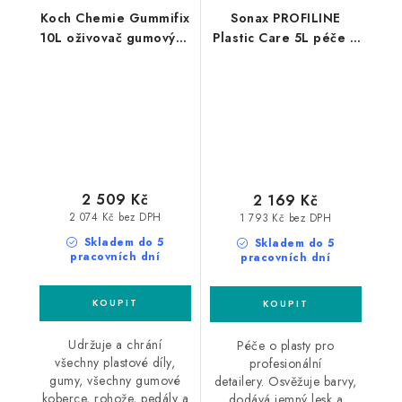
Koch Chemie Gummifix
Sonax PROFILINE
10L oživovač gumových
Plastic Care 5L péče o
koberců
plasty
2 509 Kč
2 169 Kč
2 074 Kč bez DPH
1 793 Kč bez DPH
Skladem do 5
Skladem do 5
pracovních dní
pracovních dní
Udržuje a chrání
Péče o plasty pro
všechny plastové díly,
profesionální
gumy, všechny gumové
detailery. Osvěžuje barvy,
koberce, rohože, pedály a
dodává jemný lesk a