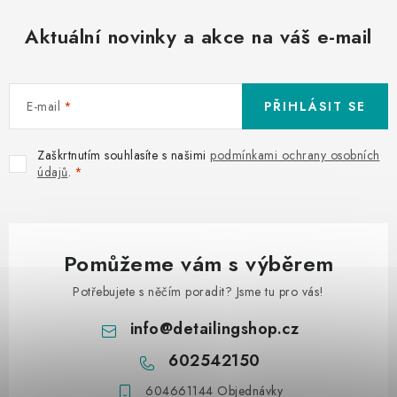
Aktuální novinky a akce na váš e-mail
E-mail
PŘIHLÁSIT SE
Zaškrtnutím souhlasíte s našimi
podmínkami ochrany osobních
údajů
.
Pomůžeme vám s výběrem
Potřebujete s něčím poradit? Jsme tu pro vás!
info
@
detailingshop.cz
602542150
604661144 Objednávky