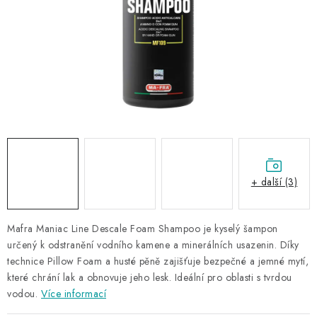
NAŠE SLUŽBY
KONTAKTY
PRODÁVANÉ ZNAČKY
BYDLENÍ
Věrnostní program
Všeobecné obchodní podmínky
Podmínky ochrany osobních údajů
Mapa serveru
+ další (3)
Mafra Maniac Line Descale Foam Shampoo je kyselý šampon
určený k odstranění vodního kamene a minerálních usazenin. Díky
technice Pillow Foam a husté pěně zajišťuje bezpečné a jemné mytí,
které chrání lak a obnovuje jeho lesk. Ideální pro oblasti s tvrdou
vodou.
Více informací