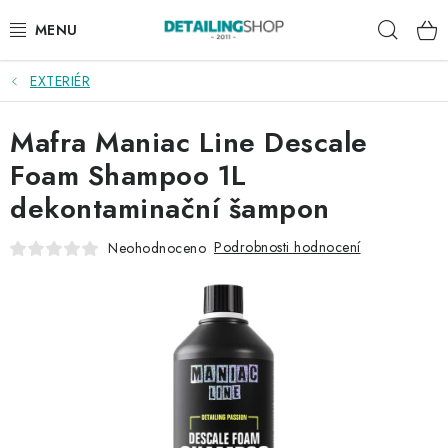
Přejít
Hleda
na
obsah
EXTERIÉR
AKCE
Mafra Maniac Line Descale
NOVINKY
Foam Shampoo 1L
EXTERIÉR
dekontaminační šampon
INTERIÉR
Podrobnosti hodnocení
Neohodnoceno
PŘÍSLUŠENSTVÍ
DÁRKOVÉ SADY A POUKAZY
ČLÁNKY