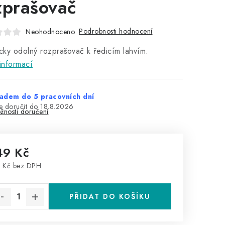
zprašovač
Podrobnosti hodnocení
Neohodnoceno
ky odolný rozprašovač k ředicím lahvím.
informací
adem do 5 pracovních dní
18.8.2026
žnosti doručení
49 Kč
 Kč bez DPH
rná cena:
PŘIDAT DO KOŠÍKU