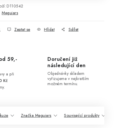
ží:
D110542
:
Meguiars
k
Zeptat se
Hlídat
Sdílet
od 59,-
Doručení již
následující den
Objednávky skladem
vy a při
vyřizujeme v nejkratším
0 Kč
možném termínu.
my.
skuze
Značka Meguiars
Související produkty
Podobné