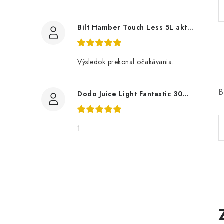
Bilt Hamber Touch Less 5L aktivní pěna
Výsledok prekonal očakávania.
B
Dodo Juice Light Fantastic 30ml měkký vosk
1