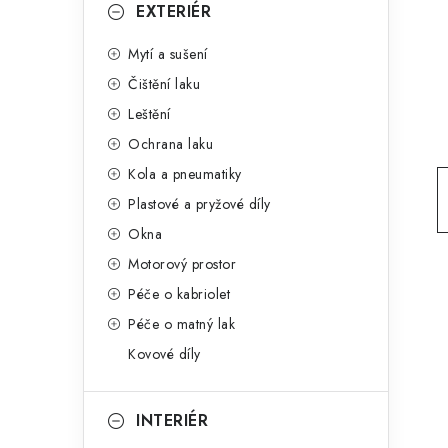
g
EXTERIÉR
r
o
Mytí a sušení
a
r
Čištění laku
n
i
Leštění
e
n
Ochrana laku
í
Kola a pneumatiky
Plastové a pryžové díly
p
Okna
a
Motorový prostor
n
Péče o kabriolet
Péče o matný lak
e
Kovové díly
l
INTERIÉR