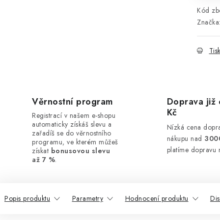
Kód zbo
Značka
Tis
Věrnostní program
Doprava již 
Kč
Registrací v našem e-shopu
automaticky získáš slevu a
Nízká cena dopra
zařadíš se do věrnostního
nákupu nad
300
programu, ve kterém můžeš
platíme dopravu 
získat
bonusovou slevu
až 7 %
.
Popis produktu
Parametry
Hodnocení produktu
Di