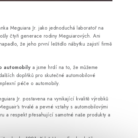
anka Meguiara Jr. jako jednoduchá laboratoř na
prošly čtyři generace rodiny Meguiarových. Ani
apadlo, že jeho první leštidlo nábytku zajistí firmě
 o automobily
a jsme hrdí na to, že můžeme
 dalších doplňků pro skutečné automobilové
omplexní péče o automobily.
guiara Jr. postavena na vynikající kvalitě výrobků
Meguair‘s trvalé a pevné vztahy s automobilovými
věru a respekt přesahující samotné naše produkty a