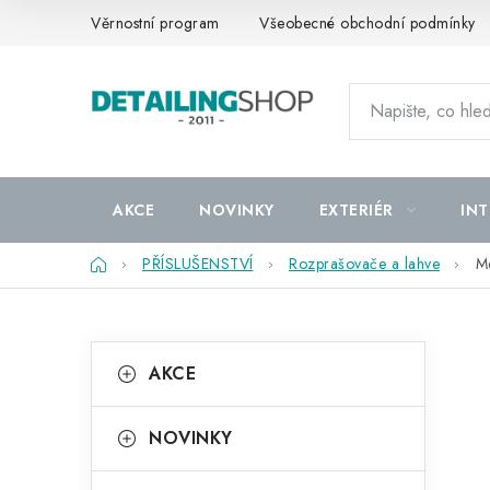
Přejít
Věrnostní program
Všeobecné obchodní podmínky
na
obsah
AKCE
NOVINKY
EXTERIÉR
INT
Domů
PŘÍSLUŠENSTVÍ
Rozprašovače a lahve
Me
P
K
Přeskočit
AKCE
kategorie
a
o
t
s
NOVINKY
e
t