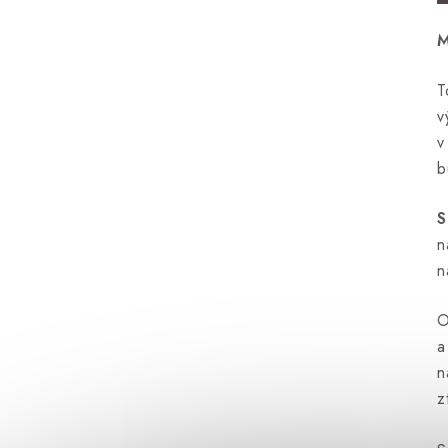
M
T
v
v
b
S
n
n
O
a
n
z