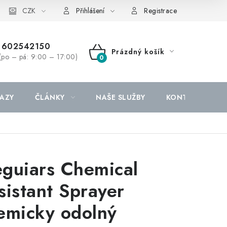
CZK
Přihlášení
Registrace
602542150
Prázdný košík
(po – pá: 9:00 – 17:00)
NÁKUPNÍ
KOŠÍK
AZY
ČLÁNKY
NAŠE SLUŽBY
KONTAKTY
guiars Chemical
sistant Sprayer
emicky odolný