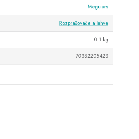
Meguiars
Rozprašovače a lahve
0.1 kg
70382205423