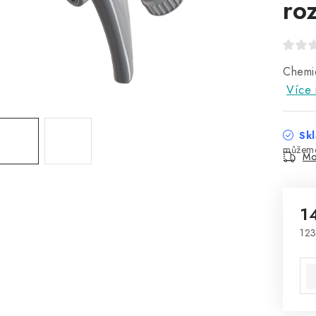
ro
Chemic
Více 
Skl
Mo
1
123
Mě