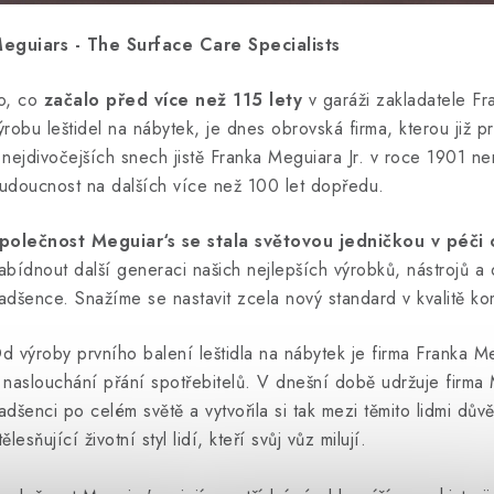
eguiars - The Surface Care Specialists
o, co
začalo před více než 115 lety
v garáži zakladatele Fr
ýrobu leštidel na nábytek, je dnes obrovská firma, kterou již 
 nejdivočejších snech jistě Franka Meguiara Jr. v roce 1901 nen
udoucnost na dalších více než 100 let dopředu.
polečnost Meguiar‘s se stala světovou jedničkou v péči
abídnout další generaci našich nejlepších výrobků, nástrojů a
adšence. Snažíme se nastavit zcela nový standard v kvalitě k
d výroby prvního balení leštidla na nábytek je firma Franka Me
 naslouchání přání spotřebitelů. V dnešní době udržuje firma 
adšenci po celém světě a vytvořila si tak mezi těmito lidmi dů
tělesňující životní styl lidí, kteří svůj vůz milují.