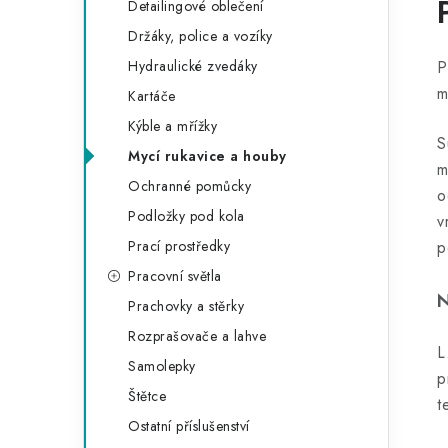
Detailingové oblečení
Držáky, police a vozíky
Hydraulické zvedáky
P
m
Kartáče
Kýble a mřížky
S
Mycí rukavice a houby
m
Ochranné pomůcky
o
Podložky pod kola
v
Prací prostředky
p
Pracovní světla
N
Prachovky a stěrky
Rozprašovače a lahve
L
Samolepky
p
Štětce
t
Ostatní příslušenství