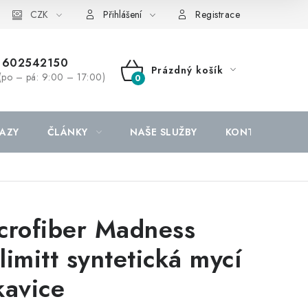
CZK
Přihlášení
Registrace
602542150
Prázdný košík
(po – pá: 9:00 – 17:00)
NÁKUPNÍ
KOŠÍK
AZY
ČLÁNKY
NAŠE SLUŽBY
KONTAKTY
crofiber Madness
limitt syntetická mycí
kavice