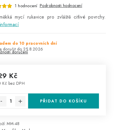
Podrobnosti hodnocení
1 hodnocení
měkká mycí rukavice pro zvláště citlivé povrchy.
informací
adem do 10 pracovních dní
25.8.2026
žnosti doručení
29 Kč
0 Kč bez DPH
rná cena:
PŘIDAT DO KOŠÍKU
ží:
MM-48