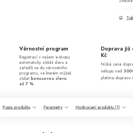
Značka
Tis
Věrnostní program
Doprava již 
Kč
Registrací v našem e-shopu
automaticky získáš slevu a
Nízká cena dopra
zařadíš se do věrnostního
nákupu nad
300
programu, ve kterém můžeš
platíme dopravu 
získat
bonusovou slevu
až 7 %
.
Popis produktu
Parametry
Hodnocení produktu (1)