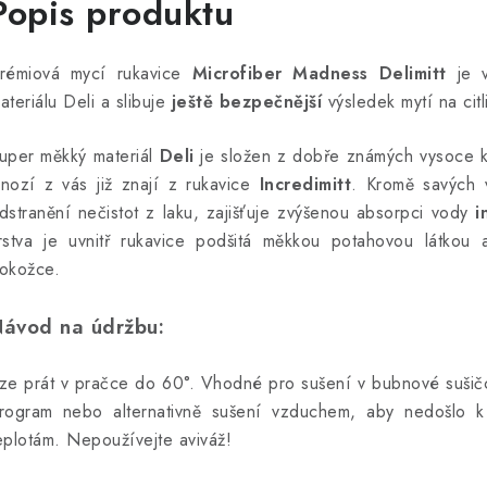
Popis produktu
rémiová mycí rukavice
Microfiber Madness Delimitt
je v
ateriálu Deli a slibuje
ještě bezpečnější
výsledek mytí na cit
uper měkký materiál
Deli
je složen z dobře známých vysoce kva
nozí z vás již znají z rukavice
Incredimitt
.
Kromě savých v
dstranění nečistot z laku, zajišťuje zvýšenou absorpci vody
i
rstva je uvnitř rukavice podšitá měkkou potahovou látkou 
okožce.
ávod na údržbu:
ze prát v pračce do 60°. Vhodné pro sušení v bubnové suši
rogram nebo alternativně sušení vzduchem, aby nedošlo k 
eplotám. Nepoužívejte aviváž!