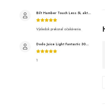
Bilt Hamber Touch Less 5L aktivní pěna
Výsledok prekonal očakávania.
Dodo Juice Light Fantastic 30ml měkký vosk
i
1