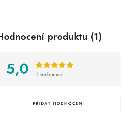
V
Hodnocení produktu (1)
ý
p
5,0
s
1 hodnocení
h
o
d
PŘIDAT HODNOCENÍ
n
o