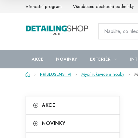
Přejít
Věrnostní program
Všeobecné obchodní podmínky
na
obsah
AKCE
NOVINKY
EXTERIÉR
INT
Domů
PŘÍSLUŠENSTVÍ
Mycí rukavice a houby
M
P
K
Přeskočit
AKCE
kategorie
a
o
t
s
NOVINKY
e
t