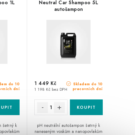
poo 1L
Neutral Car Shampoo 5L
n
autošampon
1 449 Kč
dem do 10
Skladem do 10
ovních dní
pracovních dní
1 198 Kč bez DPH
 šetrný k
pH neutrální autošampon šetrný k
opovlakům
naneseným voskům a nanopovlakům