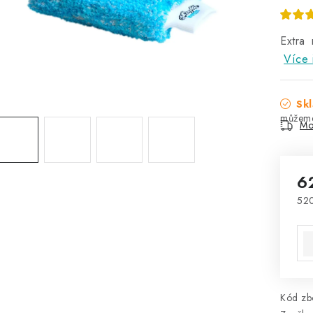
Extra 
Více 
Skl
Mo
6
52
Mě
Kód zbo