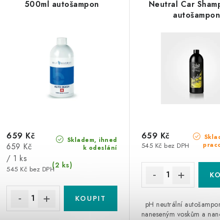
500ml autošampon
Neutral Car Sham
autošampo
659 Kč
659 Kč
Skla
Skladem, ihned
Měrná
prac
659 Kč
545 Kč bez DPH
k odeslání
cena:
/ 1 ks
(2 ks)
545 Kč bez DPH
pH neutrální autošampon
naneseným voskům a nan