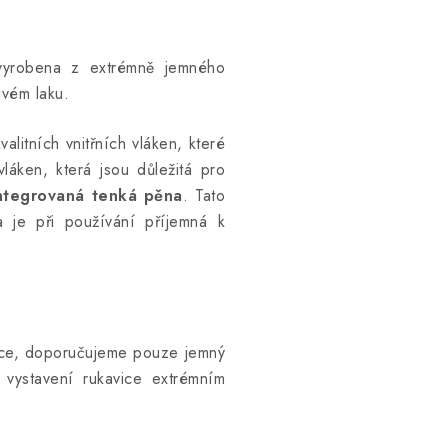
yrobena z extrémně jemného
livém laku.
litních vnitřních vláken, které
láken, která jsou důležitá pro
ntegrovaná tenká pěna
.
Tato
a je při používání příjemná k
čce, doporučujeme pouze jemný
vystavení rukavice extrémním