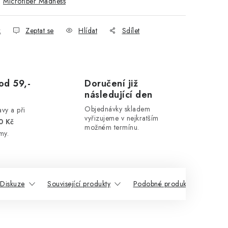
:
Microfiber Madness
k
Zeptat se
Hlídat
Sdílet
od 59,-
Doručení již
následující den
Objednávky skladem
vy a při
vyřizujeme v nejkratším
0 Kč
možném termínu.
my.
Diskuze
Související produkty
Podobné produkty