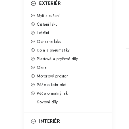
g
EXTERIÉR
r
o
Mytí a sušení
a
r
Čištění laku
n
i
Leštění
e
n
Ochrana laku
í
Kola a pneumatiky
Plastové a pryžové díly
p
Okna
a
Motorový prostor
n
Péče o kabriolet
Péče o matný lak
e
Kovové díly
l
INTERIÉR