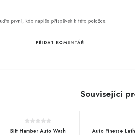
c
e
n
uďte první, kdo napíše příspěvek k této položce.
PŘIDAT KOMENTÁŘ
Související p
Bilt Hamber Auto Wash
Auto Finesse Lat