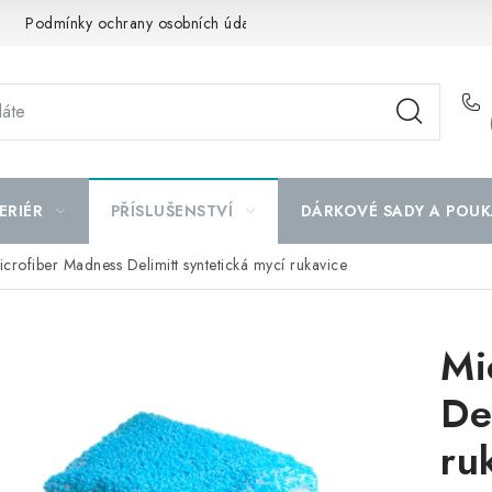
Podmínky ochrany osobních údajů
Mapa serveru
ERIÉR
PŘÍSLUŠENSTVÍ
DÁRKOVÉ SADY A POUK
icrofiber Madness Delimitt syntetická mycí rukavice
Mi
De
ru