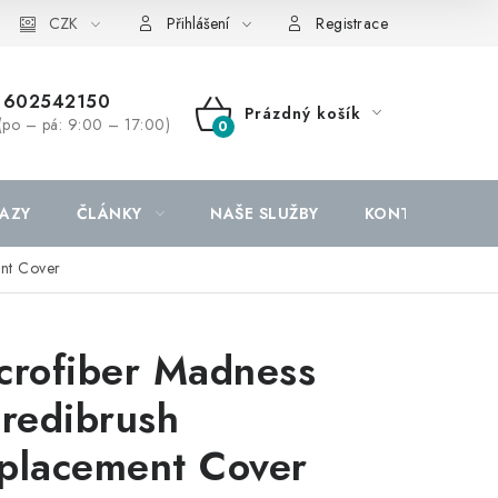
CZK
Přihlášení
Registrace
602542150
Prázdný košík
(po – pá: 9:00 – 17:00)
NÁKUPNÍ
KOŠÍK
AZY
ČLÁNKY
NAŠE SLUŽBY
KONTAKTY
ent Cover
crofiber Madness
credibrush
placement Cover