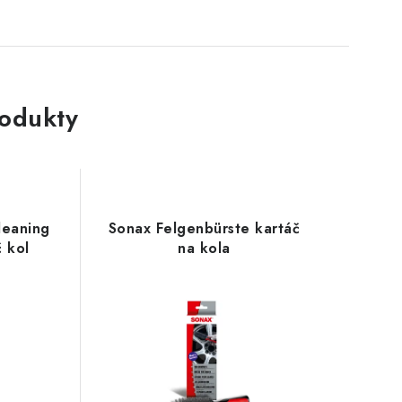
rodukty
leaning
Sonax Felgenbürste kartáč
č kol
na kola