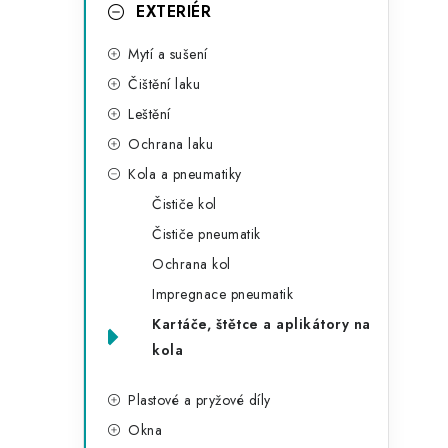
g
EXTERIÉR
r
o
Mytí a sušení
a
r
Čištění laku
n
i
Leštění
e
n
Ochrana laku
í
Kola a pneumatiky
Čističe kol
p
Čističe pneumatik
a
Ochrana kol
n
Impregnace pneumatik
Kartáče, štětce a aplikátory na
e
kola
l
Plastové a pryžové díly
Okna