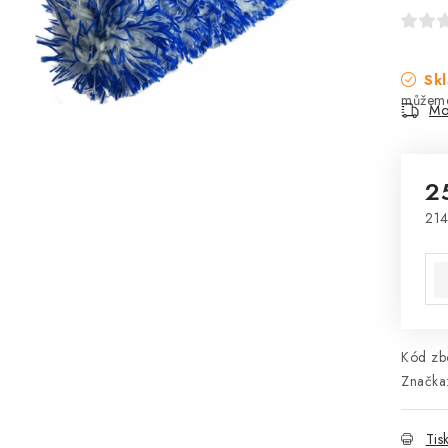
Skl
Mo
2
214
Mě
Kód zbo
Značka
Tis