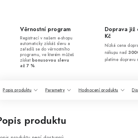
Věrnostní program
Doprava již 
Kč
Registrací v našem e-shopu
automaticky získáš slevu a
Nízká cena dopra
zařadíš se do věrnostního
nákupu nad
300
programu, ve kterém můžeš
platíme dopravu 
získat
bonusovou slevu
až 7 %
.
Popis produktu
Parametry
Hodnocení produktu
Di
Popis produktu
opis produktu není dostupný