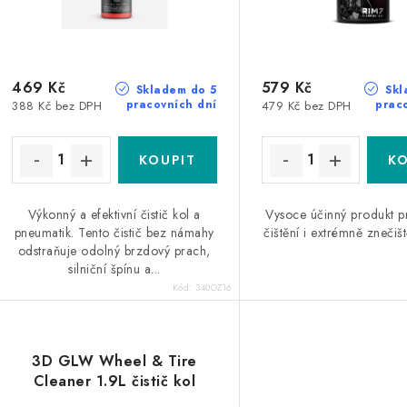
469 Kč
579 Kč
Skladem do 5
Skl
pracovních dní
prac
388 Kč bez DPH
479 Kč bez DPH
Výkonný a efektivní čistič kol a
Vysoce účinný produkt p
pneumatik. Tento čistič bez námahy
čištění i extrémně znečiš
odstraňuje odolný brzdový prach,
silniční špínu a...
Kód:
340OZ16
3D GLW Wheel & Tire
Cleaner 1.9L čistič kol