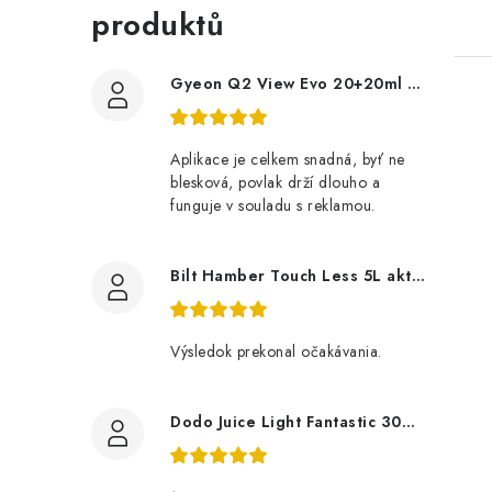
produktů
Gyeon Q2 View Evo 20+20ml nanopovlak na okna
Aplikace je celkem snadná, byť ne
blesková, povlak drží dlouho a
funguje v souladu s reklamou.
Bilt Hamber Touch Less 5L aktivní pěna
Výsledok prekonal očakávania.
Dodo Juice Light Fantastic 30ml měkký vosk