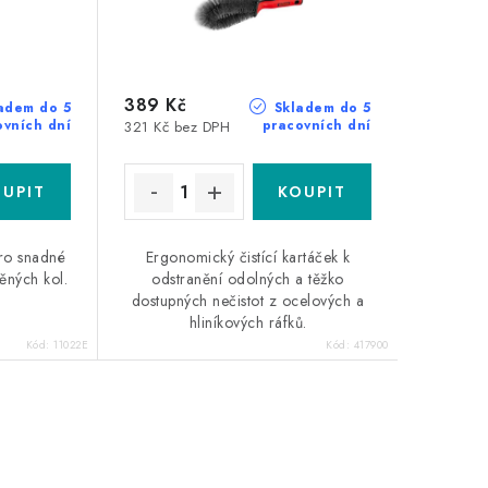
389 Kč
adem do 5
Skladem do 5
ovních dní
pracovních dní
321 Kč bez DPH
ro snadné
Ergonomický čistící kartáček k
těných kol.
odstranění odolných a těžko
dostupných nečistot z ocelových a
hliníkových ráfků.
Kód:
11022E
Kód:
417900