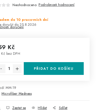
Podrobnosti hodnocení
Neohodnoceno
adem do 10 pracovních dní
25.8.2026
žnosti doručení
59 Kč
 Kč bez DPH
rná cena:
PŘIDAT DO KOŠÍKU
ží:
MM-19
:
Microfiber Madness
k
Zeptat se
Hlídat
Sdílet