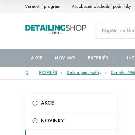
Přejít
Věrnostní program
Všeobecné obchodní podmínky
na
obsah
AKCE
NOVINKY
EXTERIÉR
INT
Domů
EXTERIÉR
Kola a pneumatiky
Kartáče, štět
P
K
Přeskočit
AKCE
kategorie
a
o
t
s
NOVINKY
e
t