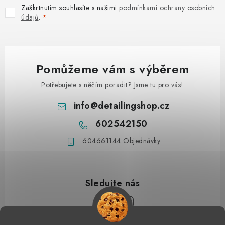
Zaškrtnutím souhlasíte s našimi
podmínkami ochrany osobních
údajů
.
Pomůžeme vám s výběrem
Potřebujete s něčím poradit? Jsme tu pro vás!
info
@
detailingshop.cz
602542150
604661144 Objednávky