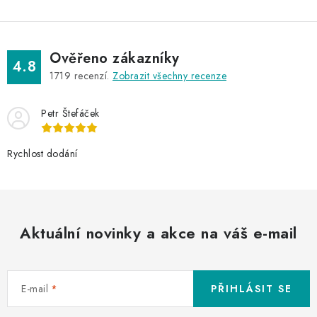
ý
p
i
s
Ověřeno zákazníky
4.8
u
1719
recenzí.
Zobrazit všechny recenze
Petr Štefáček
Rychlost dodání
Aktuální novinky a akce na váš e-mail
E-mail
PŘIHLÁSIT SE