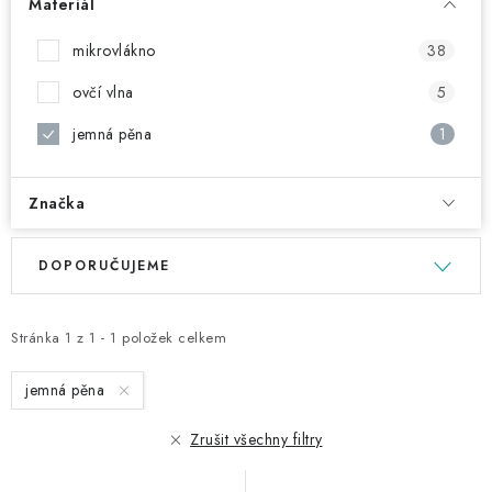
NAŠE SLUŽBY
Materiál
mikrovlákno
38
KONTAKTY
ovčí vlna
5
PRODÁVANÉ ZNAČKY
jemná pěna
1
BYDLENÍ
Značka
Věrnostní program
Všeobecné obchodní podmínky
V
Ř
DOPORUČUJEME
Podmínky ochrany osobních údajů
Mapa serveru
ý
a
p
z
i
e
Stránka
1
z
1
-
1
položek celkem
s
n
jemná pěna
p
í
r
p
Zrušit všechny filtry
o
r