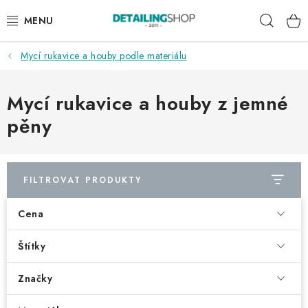
Přejít
Hleda
na
obsah
Mycí rukavice a houby podle materiálu
AKCE
NOVINKY
Mycí rukavice a houby z jemné
pěny
EXTERIÉR
INTERIÉR
FILTROVAT PRODUKTY
PŘÍSLUŠENSTVÍ
Cena
DÁRKOVÉ SADY A POUKAZY
Štítky
ČLÁNKY
Značky