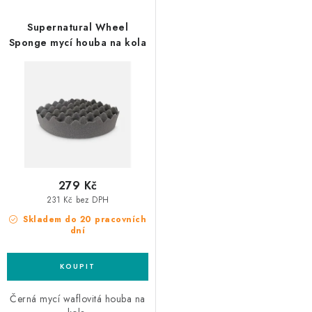
d
o
u
d
Supernatural Wheel
k
u
Sponge mycí houba na kola
t
k
ů
t
ů
279 Kč
231 Kč bez DPH
Skladem do 20 pracovních
dní
Černá mycí waflovitá houba na