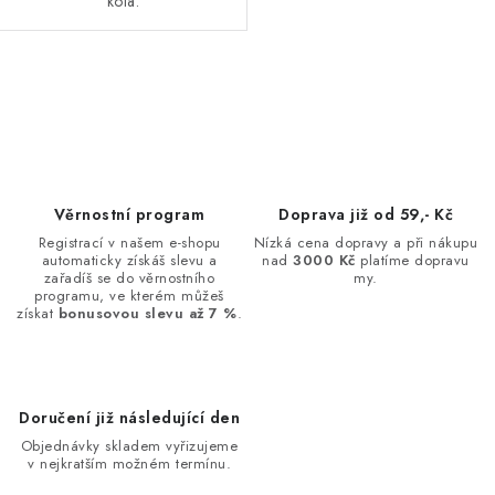
kola.
O
v
l
á
d
Věrnostní program
Doprava již od 59,- Kč
a
Registrací v našem e-shopu
Nízká cena dopravy a při nákupu
automaticky získáš slevu a
nad
3000 Kč
platíme dopravu
c
zařadíš se do věrnostního
my.
í
programu, ve kterém můžeš
získat
bonusovou slevu až 7 %
.
p
r
v
k
Doručení již následující den
y
Objednávky skladem vyřizujeme
v
v nejkratším možném termínu.