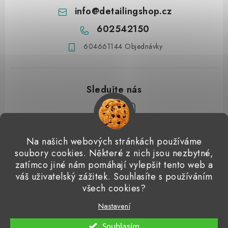
info
@
detailingshop.cz
602542150
604661144 Objednávky
Z
Na našich webových stránkách používáme
á
soubory cookies. Některé z nich jsou nezbytné,
Přijímáme online platby
p
zatímco jiné nám pomáhají vylepšit tento web a
váš uživatelský zážitek. Souhlasíte s používáním
a
Detailingclub
Dodo Juice
Gyeon Quartz
ValetPRO
všech cookies?
t
Microfiber Madness
í
Nastavení
Copyright 2026
Detailingshop
. Všechna práva vyhrazena.
Souhlasím