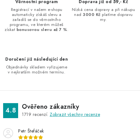
d
Věrnostní program
Doprava již od 59,- Kč
a
Registrací v našem e-shopu
Nízká cena dopravy a při nákupu
automaticky získáš slevu a
nad
3000 Kč
platíme dopravu
c
zařadíš se do věrnostního
my.
í
programu, ve kterém můžeš
získat
bonusovou slevu až 7 %
.
p
r
v
k
Doručení již následující den
y
Objednávky skladem vyřizujeme
v
v nejkratším možném termínu.
ý
p
i
s
Ověřeno zákazníky
4.8
u
1719
recenzí.
Zobrazit všechny recenze
Petr Štefáček