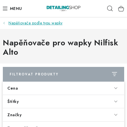
Přejít
Hleda
na
obsah
Napěňovače podle typu wapky
AKCE
NOVINKY
Napěňovače pro wapky Nilfisk
Alto
EXTERIÉR
INTERIÉR
FILTROVAT PRODUKTY
PŘÍSLUŠENSTVÍ
Cena
DÁRKOVÉ SADY A POUKAZY
Štítky
ČLÁNKY
Značky