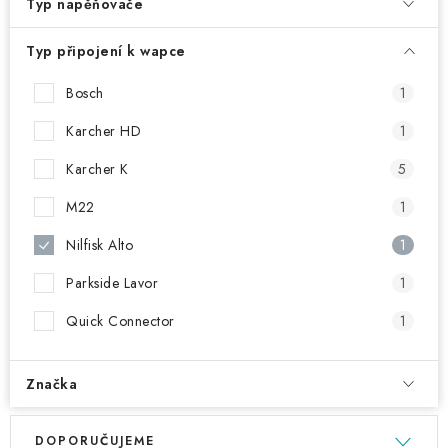
NAŠE SLUŽBY
Typ napěňovače
Typ připojení k wapce
KONTAKTY
Bosch
1
PRODÁVANÉ ZNAČKY
Karcher HD
1
BYDLENÍ
Karcher K
5
M22
1
Věrnostní program
Všeobecné obchodní podmínky
Podmínky ochrany osobních údajů
Nilfisk Alto
Mapa serveru
1
Parkside Lavor
1
Quick Connector
1
Značka
V
Ř
DOPORUČUJEME