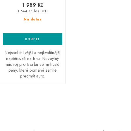
1 989 Kč
1 644 Kč bez DPH
Na dotaz
Nejspolehlivější a nejkvalitnější
napěňovač na trhu. Nezbytný
nástroj pro tvorbu velmi husté
pěny, která pomáhá šetrně
předmýt auto.
O
v
l
á