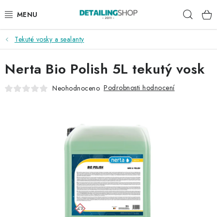
Přejít
Hleda
na
obsah
Tekuté vosky a sealanty
AKCE
Nerta Bio Polish 5L tekutý vosk
NOVINKY
Podrobnosti hodnocení
Neohodnoceno
EXTERIÉR
INTERIÉR
PŘÍSLUŠENSTVÍ
DÁRKOVÉ SADY A POUKAZY
ČLÁNKY