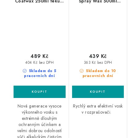
Coatwax 250ml tekutý
Spray Wax 500ml
vosk
rychlý vosk v
rozprašovači
489 Kč
439 Kč
404 Kč bez DPH
363 Kč bez DPH
Skladem do 5
Skladem do 10
pracovních dní
pracovních dní
Nová generace vysoce
Rychlý extra efektivní vosk
výkonného vosku s
v rozprašovači.
extrémně dlouhým
ochranným účinkem a
velmi dobrou odolností
vůči alkalickým čisticím