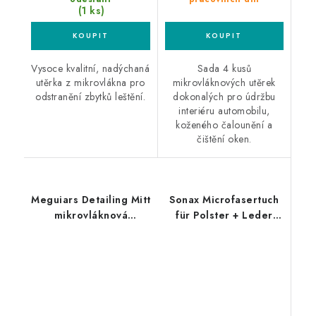
(1 ks)
Vysoce kvalitní, nadýchaná
Sada 4 kusů
utěrka z mikrovlákna pro
mikrovláknových utěrek
odstranění zbytků leštění.
dokonalých pro údržbu
interiéru automobilu,
koženého čalounění a
čištění oken.
Meguiars Detailing Mitt
Sonax Microfasertuch
mikrovláknová
für Polster + Leder
rukavice na interiér
40x40cm
mikrovláknová utěrka