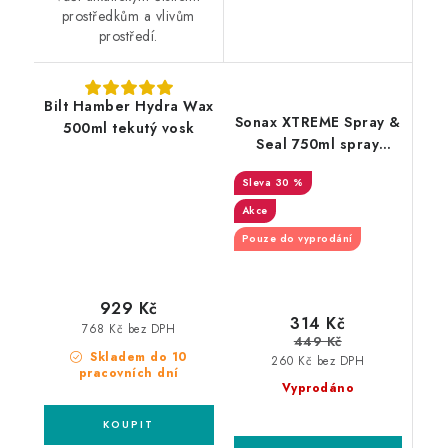
prostředkům a vlivům
prostředí.
Bilt Hamber Hydra Wax
Sonax XTREME Spray &
500ml tekutý vosk
Seal 750ml spray
sealant
30 %
Akce
Pouze do vyprodání
929 Kč
314 Kč
768 Kč bez DPH
449 Kč
Skladem do 10
260 Kč bez DPH
pracovních dní
Vyprodáno