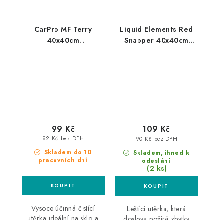
CarPro MF Terry
Liquid Elements Red
40x40cm
Snapper 40x40cm
mikrovláknová utěrka
mikrovláknová utěrka
99 Kč
109 Kč
82 Kč bez DPH
90 Kč bez DPH
Skladem do 10
Skladem, ihned k
pracovních dní
odeslání
(2 ks)
Vysoce účinná čistící
Leštící utěrka, která
utěrka ideální na sklo a
doslova požírá zbytky