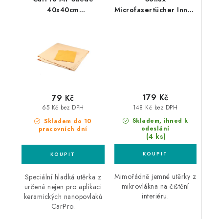
40x40cm
Microfasertücher Innen
mikrovláknová utěrka
+ Scheibe 40x40cm
2ks mikrovláknová
utěrka
179 Kč
79 Kč
148 Kč bez DPH
65 Kč bez DPH
Skladem, ihned k
Skladem do 10
odeslání
pracovních dní
(4 ks)
Mimořádně jemné utěrky z
Speciální hladká utěrka z
mikrovlákna na čištění
určená nejen pro aplikaci
interiéru.
keramických nanopovlaků
CarPro.