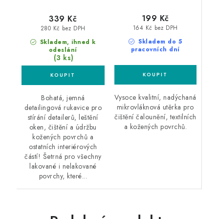
199 Kč
339 Kč
164 Kč bez DPH
280 Kč bez DPH
Skladem do 5
Skladem, ihned k
pracovních dní
odeslání
(3 ks)
Vysoce kvalitní, nadýchaná
Bohatá, jemná
mikrovláknová utěrka pro
detailingová rukavice pro
čištění čalounění, textilních
stírání detailerů, leštění
a kožených povrchů.
oken, čištění a údržbu
kožených povrchů a
ostatních interiérových
částí! Šetrná pro všechny
lakované i nelakované
povrchy, které...