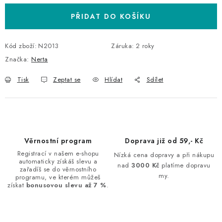
PŘIDAT DO KOŠÍKU
Kód zboží:
N2013
Záruka
:
2 roky
Značka:
Nerta
Tisk
Zeptat se
Hlídat
Sdílet
Věrnostní program
Doprava již od 59,- Kč
Registrací v našem e-shopu
Nízká cena dopravy a při nákupu
automaticky získáš slevu a
nad
3000 Kč
platíme dopravu
zařadíš se do věrnostního
my.
programu, ve kterém můžeš
získat
bonusovou slevu až 7 %
.