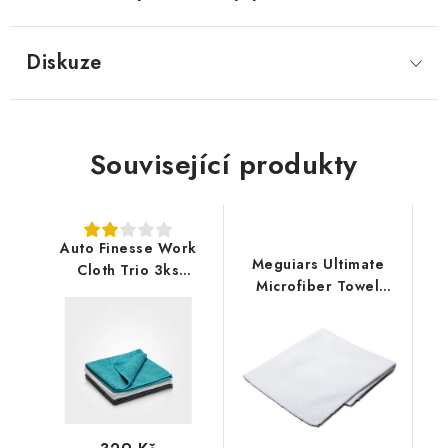
Diskuze
Související produkty
Auto Finesse Work
Meguiars Ultimate
Cloth Trio 3ks
Microfiber Towel
mikrovláknové utěrky
40x40cm
mikrovláknová utěrka