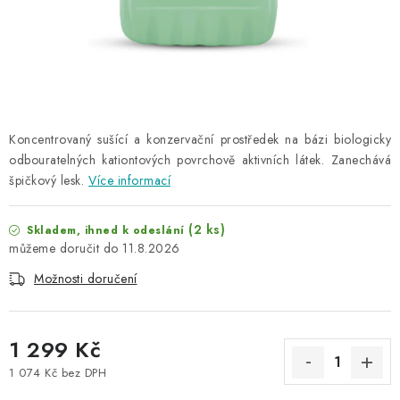
NAŠE SLUŽBY
KONTAKTY
PRODÁVANÉ ZNAČKY
Koncentrovaný sušící a konzervační prostředek na bázi biologicky
BYDLENÍ
odbouratelných kationtových povrchově aktivních látek. Zanechává
špičkový lesk.
Více informací
Věrnostní program
Všeobecné obchodní podmínky
Podmínky ochrany osobních údajů
Mapa serveru
(2 ks)
Skladem, ihned k odeslání
11.8.2026
Možnosti doručení
1 299 Kč
1 074 Kč bez DPH
Měrná cena: