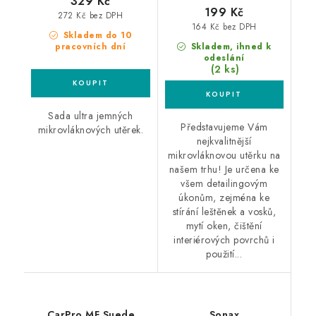
329 Kč
199 Kč
272 Kč bez DPH
164 Kč bez DPH
Skladem do 10
pracovních dní
Skladem, ihned k
odeslání
(2 ks)
Sada ultra jemných
Představujeme Vám
mikrovláknových utěrek.
nejkvalitnější
mikrovláknovou utěrku na
našem trhu! Je určena ke
všem detailingovým
úkonům, zejména ke
stírání leštěnek a vosků,
mytí oken, čištění
interiérových povrchů i
použití...
CarPro MF Suede
Sonax