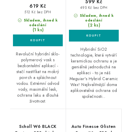
599 Kč
619 Kč
495 Kč bez DPH
512 Kč bez DPH
Skladem, ihned k
Skladem, ihned k
odeslání
(2 ks)
odeslání
(1 ks)
Hybridní SiO2
Revoluční hybridní sklo-
technologie, která vytváří
polymerový vosk s
keramickou ochranu a je
bezkontaktní aplikací -
geniálně jednoduchá na
stačí nastříkat na mokrý
aplikaci - to je náš
povrch a spláchnout
Meguiar's Hybrid Ceramic
vodou. Extrémní odvod
Wax! Nejkvalitnější doma
vody, maximální lesk,
aplikovatelná ochrana od
ochrana laku a dlouhá
společnosti...
životnost.
Scholl W6 BLACK
Auto Finesse Glisten