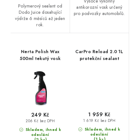
Vysoce výkonný
Polymerový sealant od
antikorozní vosk určený
Dodo Juice dosahující
pro podvozky automobilů.
výdrže 6 měsíců až jeden
rok.
Nerta Polish Wax
CarPro Reload 2.0 1L
500ml tekutý vosk
protekční sealant
1 959 Kč
249 Kč
1 619 Kč bez DPH
206 Kč bez DPH
Skladem, ihned k
Skladem, ihned k
odeslání
odeslání
(1 ks)
(2 ks)