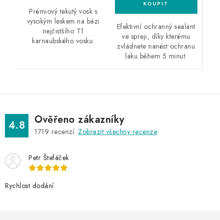
Prémiový tekutý vosk s
vysokým leskem na bázi
Efektivní ochranný sealant
nejčistšího T1
ve spreji, díky kterému
karnaubského vosku.
zvládnete nanést ochranu
laku během 5 minut.
Ověřeno zákazníky
4.8
1719
recenzí.
Zobrazit všechny recenze
Petr Štefáček
Rychlost dodání