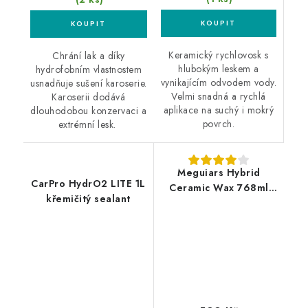
Keramický rychlovosk s
Chrání lak a díky
hlubokým leskem a
hydrofobním vlastnostem
vynikajícím odvodem vody.
usnadňuje sušení karoserie.
Velmi snadná a rychlá
Karoserii dodává
aplikace na suchý i mokrý
dlouhodobou konzervaci a
povrch.
extrémní lesk.
Meguiars Hybrid
CarPro HydrO2 LITE 1L
Ceramic Wax 768ml
křemičitý sealant
hybridní keramický
vosk