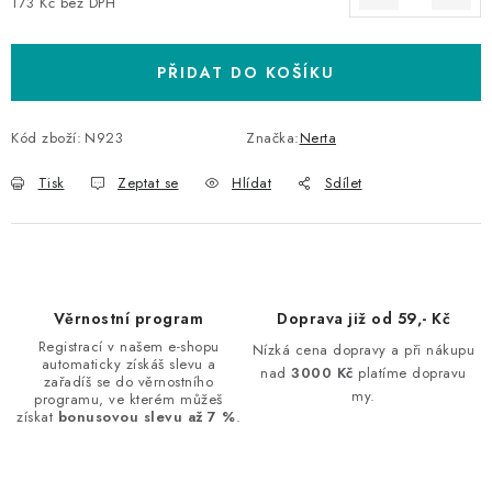
173 Kč bez DPH
Měrná cena:
PŘIDAT DO KOŠÍKU
Kód zboží:
N923
Značka:
Nerta
Tisk
Zeptat se
Hlídat
Sdílet
Věrnostní program
Doprava již od 59,- Kč
Registrací v našem e-shopu
Nízká cena dopravy a při nákupu
automaticky získáš slevu a
nad
3000 Kč
platíme dopravu
zařadíš se do věrnostního
my.
programu, ve kterém můžeš
získat
bonusovou slevu až 7 %
.