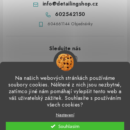
info
@
detailingshop.cz
602542150
604661144 Objednávky
Z
Na našich webových stránkách používáme
á
soubory cookies. Některé z nich jsou nezbytné,
Přijímáme online platby
p
zatímco jiné nám pomáhají vylepšit tento web a
váš uživatelský zážitek. Souhlasíte s používáním
a
Detailingclub
Dodo Juice
Gyeon Quartz
ValetPRO
všech cookies?
t
Microfiber Madness
í
Nastavení
Copyright 2026
Detailingshop
. Všechna práva vyhrazena.
Souhlasím
Vytvořil Shoptet