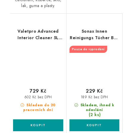
lak, guma a plasty.
Valetpro Advanced
Sonax Innen
Interior Cleaner 5L
Reinigungs Tücher Box
čistič interiéru
25ks čistící utěrky na
Pouze do vyprodání
interiér
729 Kč
229 Kč
602 Kč bez DPH
189 Kč bez DPH
Skladem do 20
Skladem, ihned k
pracovních dní
odeslání
(2 ks)