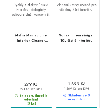
Rychlý a efektivní čistič
Vlhčené utěrky určené pro
interiéru, biologicky
všechny části interiéru.
odbouratelný, koncentrát.
Mafra Maniac Line
Sonax Innenreiniger
Interior Cleaner
10L čistič interiéru
Purifier 500ml
interiérový čistič
1 899 Kč
279 Kč
1 569 Kč bez DPH
231 Kč bez DPH
Skladem do 5
Skladem, ihned k
pracovních dní
odeslání
(5 ks)