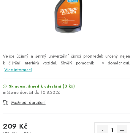
NAŠE SLUŽBY
KONTAKTY
PRODÁVANÉ ZNAČKY
BYDLENÍ
Velice účinný a šetrný univerzální čisticí prostředek určený nejen
k čištění interiérů vozidel. Skvělý pomocník i v domácnosti.
Věrnostní program
Všeobecné obchodní podmínky
Více informací
Podmínky ochrany osobních údajů
Mapa serveru
(3 ks)
Skladem, ihned k odeslání
10.8.2026
Možnosti doručení
209 Kč