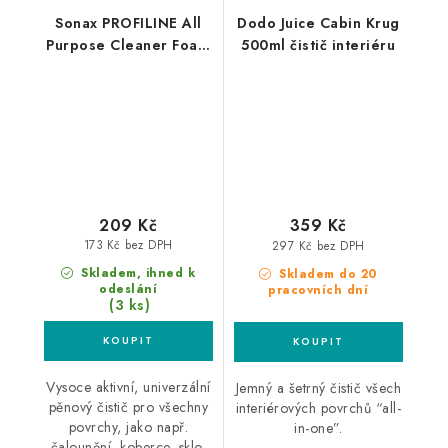
Sonax PROFILINE All
Dodo Juice Cabin Krug
Purpose Cleaner Foam
500ml čistič interiéru
400ml univerzální
čistič
209 Kč
359 Kč
173 Kč bez DPH
297 Kč bez DPH
Skladem, ihned k
Skladem do 20
odeslání
pracovních dní
(3 ks)
Vysoce aktivní, univerzální
Jemný a šetrný čistič všech
pěnový čistič pro všechny
interiérových povrchů “all-
povrchy, jako např.
in-one”.
čalounění, koberce, sklo,