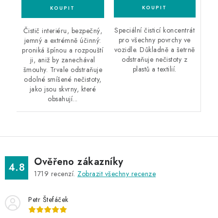
Speciální čisticí koncentrát
Čistič interiéru, bezpečný,
pro všechny povrchy ve
jemný a extrémně účinný:
vozidle. Důkladně a šetrně
proniká špínou a rozpouští
odstraňuje nečistoty z
ji, aniž by zanechával
plastů a textilií.
šmouhy. Trvale odstraňuje
odolné smíšené nečistoty,
jako jsou skvrny, které
obsahují...
Ověřeno zákazníky
4.8
1719
recenzí.
Zobrazit všechny recenze
Petr Štefáček