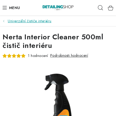
Přejít
Hleda
na
obsah
Univerzální čističe interiéru
AKCE
Nerta Interior Cleaner 500ml
NOVINKY
čistič interiéru
EXTERIÉR
Podrobnosti hodnocení
1 hodnocení
INTERIÉR
PŘÍSLUŠENSTVÍ
DÁRKOVÉ SADY A POUKAZY
ČLÁNKY