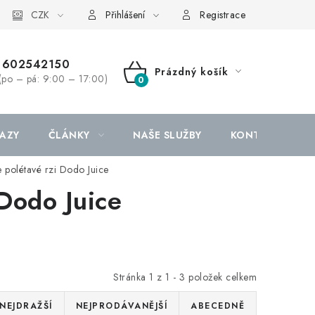
CZK
Přihlášení
Registrace
602542150
Prázdný košík
(po – pá: 9:00 – 17:00)
NÁKUPNÍ
KOŠÍK
AZY
ČLÁNKY
NAŠE SLUŽBY
KONTAKTY
 polétavé rzi Dodo Juice
Dodo Juice
Stránka
1
z
1
-
3
položek celkem
NEJDRAŽŠÍ
NEJPRODÁVANĚJŠÍ
ABECEDNĚ