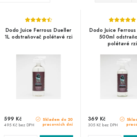
a
V
z
ý
e
Dodo Juice Ferrous Dueller
Dodo Juice Ferrous
p
1L odstraňovač polétavé rzi
500ml odstraň
n
polétavé rz
í
s
p
p
r
r
o
o
d
d
u
u
599 Kč
369 Kč
k
Skladem do 20
Skla
pracovních dní
prac
495 Kč bez DPH
305 Kč bez DPH
k
t