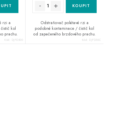
 rzi a
Odstraňovač polétavé rzi a
istič kol
podobné kontaminace / čistič kol
o prachu.
od zapečeného brzdového prachu.
Kód:
DJFD500
Kód:
DJFD50C