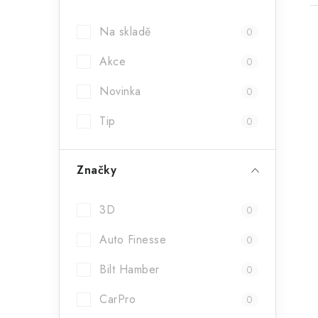
a
Na skladě
0
n
Akce
n
0
í
Novinka
0
i
p
Tip
0
a
Značky
n
e
3D
0
l
Auto Finesse
0
Bilt Hamber
0
CarPro
0