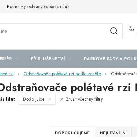
Podmínky ochrany osobních údajů
Mapa serveru
ERIÉR
PŘÍSLUŠENSTVÍ
DÁRKOVÉ SADY A POUK
avé rzi
Odstraňovače polétavé rzi podle značky
Odstraňovače
Odstraňovače polétavé rzi 
áš filtr:
Dodo Juice
Zrušit všechny filtry
Ř
DOPORUČUJEME
NEJLEVNĚJŠÍ