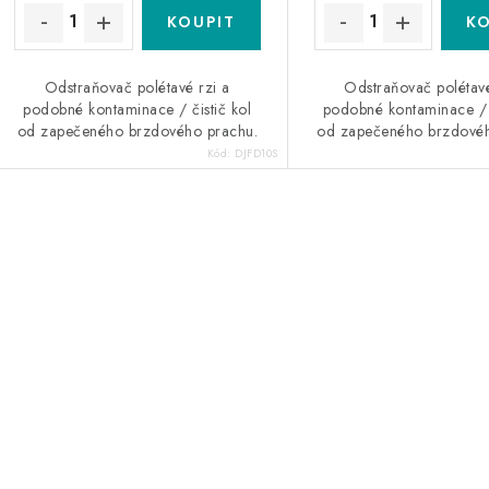
ů
ů
Odstraňovač polétavé rzi a
Odstraňovač polétavé
podobné kontaminace / čistič kol
podobné kontaminace / č
od zapečeného brzdového prachu.
od zapečeného brzdovéh
Kód:
DJFD10S
O
v
á
d
a
c