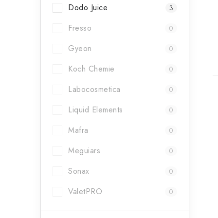
t
Dodo Juice
3
Fresso
0
Gyeon
0
Koch Chemie
0
Labocosmetica
0
Liquid Elements
0
Mafra
0
l
Meguiars
0
Sonax
0
ValetPRO
0