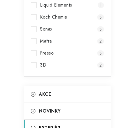
Liquid Elements
1
Koch Chemie
3
Sonax
3
Mafra
2
Fresso
3
3D
2
K
Přeskočit
AKCE
kategorie
a
t
NOVINKY
e
EXTERIÉR