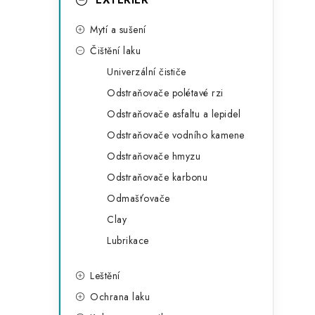
g
o
Mytí a sušení
r
Čištění laku
i
Univerzální čističe
e
Odstraňovače polétavé rzi
Odstraňovače asfaltu a lepidel
Odstraňovače vodního kamene
Odstraňovače hmyzu
Odstraňovače karbonu
Odmašťovače
Clay
Lubrikace
Leštění
Ochrana laku