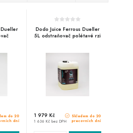
 Dueller
Dodo Juice Ferrous Dueller
ovač
5L odstraňovač polétavé rzi
i
1 979 Kč
dem do 20
Skladem do 20
ovních dní
pracovních dní
1 636 Kč bez DPH