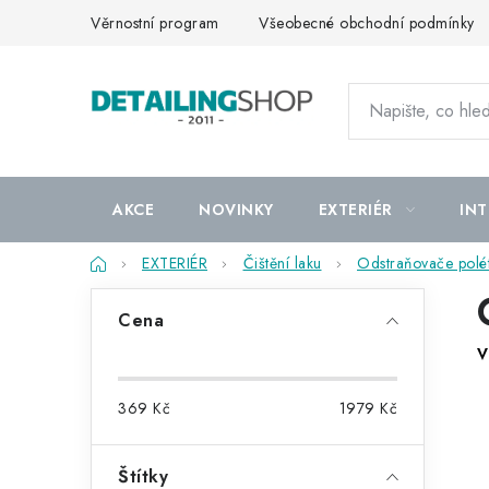
Přejít
Věrnostní program
Všeobecné obchodní podmínky
na
obsah
AKCE
NOVINKY
EXTERIÉR
INT
Domů
EXTERIÉR
Čištění laku
Odstraňovače polét
P
Cena
o
V
s
369
Kč
1979
Kč
t
r
Štítky