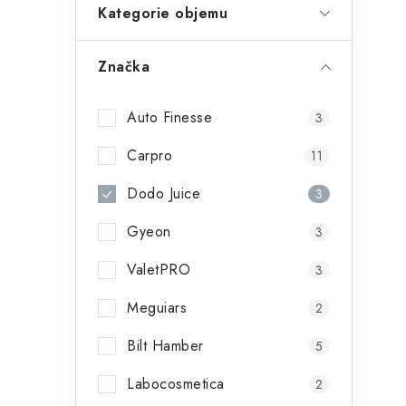
í
Kategorie objemu
Značka
r
Auto Finesse
3
Carpro
11
Dodo Juice
3
Gyeon
3
ValetPRO
3
i
Meguiars
2
Bilt Hamber
5
Labocosmetica
2