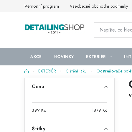
Přejít
Věrnostní program
Všeobecné obchodní podmínky
na
obsah
AKCE
NOVINKY
EXTERIÉR
INT
Domů
EXTERIÉR
Čištění laku
Odstraňovače polét
P
Cena
o
V
s
399
Kč
1879
Kč
t
r
Štítky