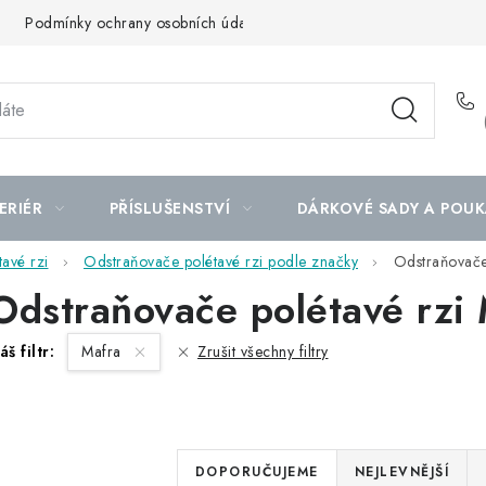
Podmínky ochrany osobních údajů
Mapa serveru
ERIÉR
PŘÍSLUŠENSTVÍ
DÁRKOVÉ SADY A POUK
avé rzi
Odstraňovače polétavé rzi podle značky
Odstraňovače
Odstraňovače polétavé rzi
áš filtr:
Mafra
Zrušit všechny filtry
Ř
DOPORUČUJEME
NEJLEVNĚJŠÍ