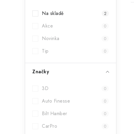
a
Na skladě
2
n
Akce
n
0
í
Novinka
0
i
p
Tip
0
a
Značky
n
e
3D
0
l
Auto Finesse
0
Bilt Hamber
0
CarPro
0