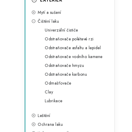
g
o
Mytí a sušení
r
Čištění laku
i
Univerzální čističe
e
Odstraňovače polétavé rzi
Odstraňovače asfaltu a lepidel
Odstraňovače vodního kamene
Odstraňovače hmyzu
Odstraňovače karbonu
Odmašťovače
Clay
Lubrikace
Leštění
Ochrana laku