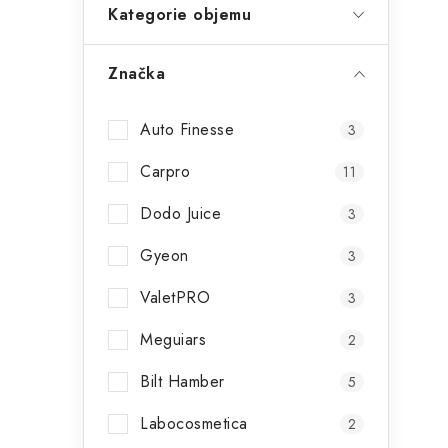
Kategorie objemu
r
Značka
Auto Finesse
3
Carpro
11
Dodo Juice
3
i
Gyeon
3
ValetPRO
3
Meguiars
2
Bilt Hamber
5
Labocosmetica
2