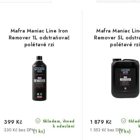
a
V
z
ý
e
Mafra Maniac Line Iron
Mafra Maniac Lin
p
Remover 1L odstraňovač
Remover 5L odstr
n
polétavé rzi
polétavé rz
í
s
p
p
r
r
o
o
d
d
u
u
Skladem, ihned
Sklad
k
399 Kč
1 879 Kč
k odeslání
330 Kč bez DPH
1 553 Kč bez DPH
k
(1 ks)
(1 ks)
t