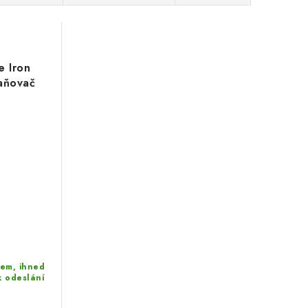
e Iron
aňovač
i
em, ihned
k odeslání