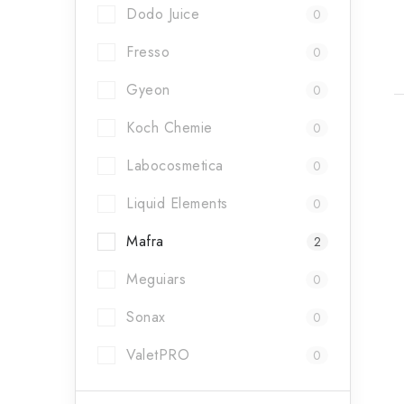
t
Dodo Juice
0
Fresso
0
Gyeon
0
Koch Chemie
0
Labocosmetica
0
Liquid Elements
0
l
Mafra
2
Meguiars
0
Sonax
0
ValetPRO
0
í