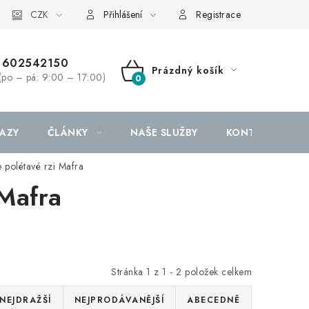
CZK
Přihlášení
Registrace
602542150
Prázdný košík
(po – pá: 9:00 – 17:00)
NÁKUPNÍ
KOŠÍK
AZY
ČLÁNKY
NAŠE SLUŽBY
KONTAKTY
 polétavé rzi Mafra
 Mafra
Stránka
1
z
1
-
2
položek celkem
NEJDRAŽŠÍ
NEJPRODÁVANĚJŠÍ
ABECEDNĚ