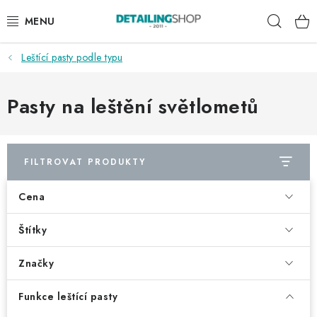
Přejít
Hleda
na
obsah
Leštící pasty podle typu
AKCE
NOVINKY
Pasty na leštění světlometů
EXTERIÉR
FILTROVAT PRODUKTY
INTERIÉR
Cena
PŘÍSLUŠENSTVÍ
Štítky
DÁRKOVÉ SADY A POUKAZY
Značky
ČLÁNKY
Funkce leštící pasty