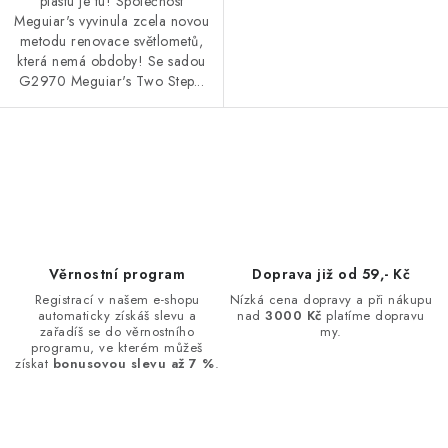
plastu je tu! Společnost
Meguiar's vyvinula zcela novou
metodu renovace světlometů,
která nemá obdoby! Se sadou
G2970 Meguiar's Two Step...
O
v
l
á
d
Věrnostní program
Doprava již od 59,- Kč
a
Registrací v našem e-shopu
Nízká cena dopravy a při nákupu
automaticky získáš slevu a
nad
3000 Kč
platíme dopravu
c
zařadíš se do věrnostního
my.
í
programu, ve kterém můžeš
získat
bonusovou slevu až 7 %
.
p
r
v