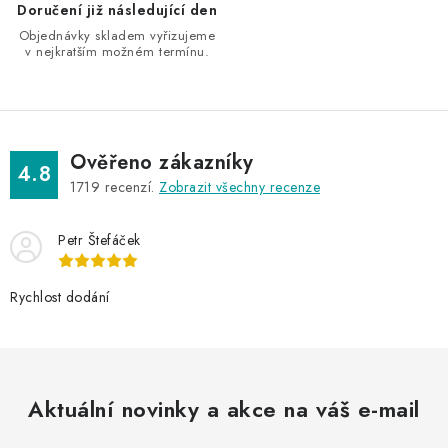
k
Doručení již následující den
y
Objednávky skladem vyřizujeme
v
v nejkratším možném termínu.
ý
p
i
s
Ověřeno zákazníky
4.8
u
1719
recenzí.
Zobrazit všechny recenze
Petr Štefáček
Rychlost dodání
Aktuální novinky a akce na váš e-mail