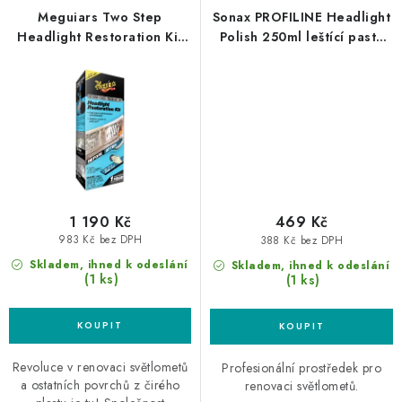
Meguiars Two Step
Sonax PROFILINE Headlight
Headlight Restoration Kit
Polish 250ml leštící pasta
sada na renovaci středně
na světlomety
poškozených světlometů
1 190 Kč
469 Kč
983 Kč bez DPH
388 Kč bez DPH
Skladem, ihned k odeslání
Skladem, ihned k odeslání
(1 ks)
(1 ks)
Revoluce v renovaci světlometů
Profesionální prostředek pro
a ostatních povrchů z čirého
renovaci světlometů.