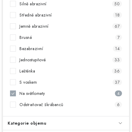
NAŠE SLUŽBY
Silně abrazivní
50
Středně abrazivní
18
KONTAKTY
Jemně abrazivní
67
PRODÁVANÉ ZNAČKY
Brusná
7
BYDLENÍ
Bezabrazivní
14
Jednostupňová
33
Věrnostní program
Všeobecné obchodní podmínky
Leštěnka
36
Podmínky ochrany osobních údajů
Mapa serveru
S voskem
37
Na světlomety
4
Odstraňovač škrábanců
6
Kategorie objemu