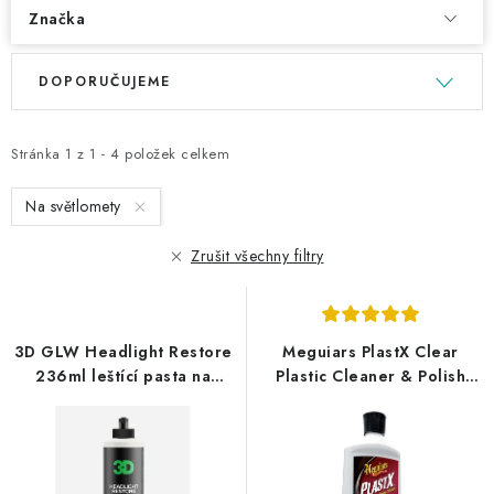
Značka
V
Ř
DOPORUČUJEME
ý
a
p
z
i
e
Stránka
1
z
1
-
4
položek celkem
s
n
Na světlomety
p
í
r
p
Zrušit všechny filtry
o
r
d
o
u
d
3D GLW Headlight Restore
Meguiars PlastX Clear
k
u
236ml leštící pasta na
Plastic Cleaner & Polish
t
k
světla
296ml leštěnka na čiré
plasty
ů
t
ů