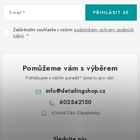
E-mail
PŘIHLÁSIT SE
Zaškrtnutím souhlasíte s našimi
podmínkami ochrany osobních
údajů
.
Pomůžeme vám s výběrem
Potřebujete s něčím poradit? Jsme tu pro vás!
info
@
detailingshop.cz
602542150
604661144 Objednávky