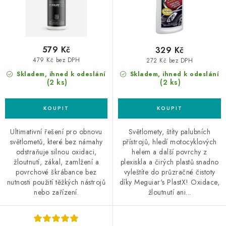
579 Kč
329 Kč
479 Kč bez DPH
272 Kč bez DPH
Skladem, ihned k odeslání
Skladem, ihned k odeslání
(2 ks)
(2 ks)
Ultimativní řešení pro obnovu
Světlomety, štíty palubních
světlometů, které bez námahy
přístrojů, hledí motocyklových
odstraňuje silnou oxidaci,
helem a další povrchy z
žloutnutí, zákal, zamlžení a
plexiskla a čirých plastů snadno
povrchové škrábance bez
vyleštíte do průzračné čistoty
nutnosti použití těžkých nástrojů
díky Meguiar's PlastX! Oxidace,
nebo zařízení.
žloutnutí ani...