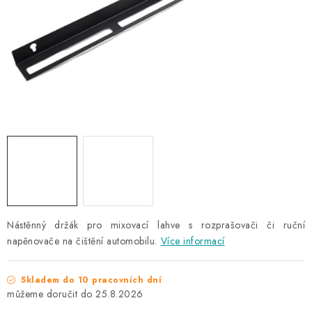
NAŠE SLUŽBY
KONTAKTY
PRODÁVANÉ ZNAČKY
BYDLENÍ
Věrnostní program
Všeobecné obchodní podmínky
Podmínky ochrany osobních údajů
Mapa serveru
Nástěnný držák pro mixovací lahve s rozprašovači či ruční
napěnovače na čištění automobilu.
Více informací
Skladem do 10 pracovních dní
25.8.2026