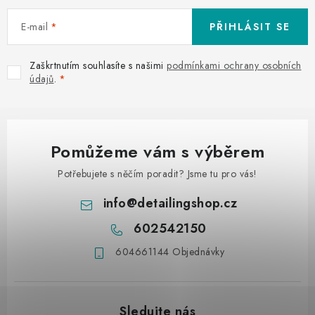
E-mail
PŘIHLÁSIT SE
Zaškrtnutím souhlasíte s našimi
podmínkami ochrany osobních
údajů
.
Pomůžeme vám s výběrem
Potřebujete s něčím poradit? Jsme tu pro vás!
info
@
detailingshop.cz
602542150
604661144 Objednávky