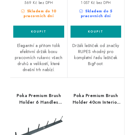
569 Kč bez DPH
1 057 Kč bez DPH
Skladem do 10
Skladem do 5
pracovních dní
pracovních dní
Elegantní a přitom tolik
Držák leštiček od značky
efektivní držák boxu
RUPES vhodný pro
pracovních rukavic všech
kompletní řadu leštiček
druhů a velikostí, které
BigFoot.
dnešní trh nabízí.
Poka Premium Brush
Poka Premium Brush
Holder 6 Handles
Holder 40cm Interior
věšák pro kartáče
držák štětců a
příslušenství pro
čištění interiéru