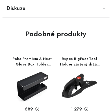
Diskuze
Podobné produkty
Poka Premium A Neat
Rupes BigFoot Tool
Glove Box Holder
Holder závěsný držák
držák na rukavice
na leštičky
689 Kč
1 279 Kč