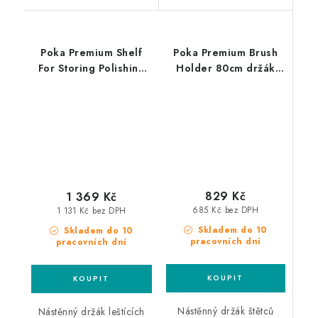
Poka Premium Shelf
Poka Premium Brush
For Storing Polishing
Holder 80cm držák
Pads 80cm držák
štětců
leštících padů
829 Kč
1 369 Kč
685 Kč bez DPH
1 131 Kč bez DPH
Skladem do 10
Skladem do 10
pracovních dní
pracovních dní
Nástěnný držák štětců
Nástěnný držák leštících