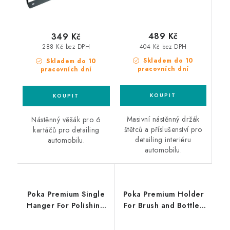
489 Kč
349 Kč
404 Kč bez DPH
288 Kč bez DPH
Skladem do 10
Skladem do 10
pracovních dní
pracovních dní
Masivní nástěnný držák
Nástěnný věšák pro 6
štětců a příslušenství pro
kartáčů pro detailing
detailing interiéru
automobilu.
automobilu.
Poka Premium Single
Poka Premium Holder
Hanger For Polishing
For Brush and Bottles
Machines jednoduchý
Wheels držák štětců a
držák leštičky
mixovacích lahví pro