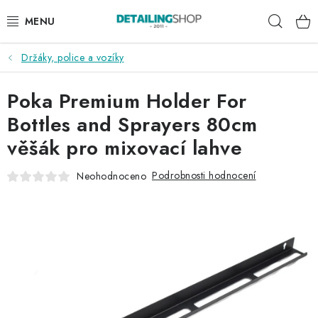
Přejít
Hleda
na
obsah
Držáky, police a vozíky
AKCE
Poka Premium Holder For
NOVINKY
Bottles and Sprayers 80cm
EXTERIÉR
věšák pro mixovací lahve
INTERIÉR
Podrobnosti hodnocení
Neohodnoceno
PŘÍSLUŠENSTVÍ
DÁRKOVÉ SADY A POUKAZY
ČLÁNKY