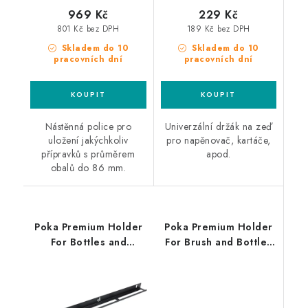
969 Kč
229 Kč
801 Kč bez DPH
189 Kč bez DPH
Skladem do 10
Skladem do 10
pracovních dní
pracovních dní
Nástěnná police pro
Univerzální držák na zeď
uložení jakýchkoliv
pro napěnovač, kartáče,
přípravků s průměrem
apod.
obalů do 86 mm.
Poka Premium Holder
Poka Premium Holder
For Bottles and
For Brush and Bottles
Sprayers 65cm věšák
40cm držák štětců a
pro mixovací lahve
mixovacích lahví