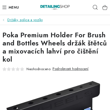
Přejít
Hleda
na
obsah
Držáky, police a vozíky
AKCE
Poka Premium Holder For Brush
NOVINKY
and Bottles Wheels držák štětců
EXTERIÉR
a mixovacích lahví pro čištění
kol
INTERIÉR
Podrobnosti hodnocení
Neohodnoceno
PŘÍSLUŠENSTVÍ
DÁRKOVÉ SADY A POUKAZY
ČLÁNKY