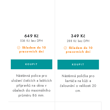
příslušenství na okna
20cm polička na
kartáče
649 Kč
349 Kč
536 Kč bez DPH
288 Kč bez DPH
Skladem do 10
Skladem do 10
pracovních dní
pracovních dní
Nástěnná police pro
Nástěnná polička pro
uložení čistících a leštících
kartáče na kůži a
přípravků na okna v
čalounění o velikosti 20
obalech do maximálního
cm.
průměru 86 mm.