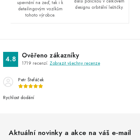
další poličkou v celkovém
upevnění na zeď, tak i k
designu orbitální leštičky.
detailingovým vozíkům
tohoto výrobce.
Ověřeno zákazníky
4.8
1719
recenzí.
Zobrazit všechny recenze
Petr Štefáček
Rychlost dodání
Aktuální novinky a akce na váš e-mail