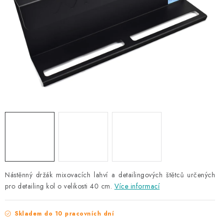
NAŠE SLUŽBY
KONTAKTY
PRODÁVANÉ ZNAČKY
BYDLENÍ
Věrnostní program
Všeobecné obchodní podmínky
Podmínky ochrany osobních údajů
Mapa serveru
Nástěnný držák mixovacích lahví a detailingových štětců určených
pro detailing kol o velikosti 40 cm.
Více informací
Skladem do 10 pracovních dní