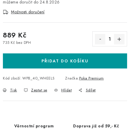
24.8.2026
Možnosti doručení
889 Kč
735 Kč bez DPH
Měrná cena:
PŘIDAT DO KOŠÍKU
Kód zboží:
WPB_40_WHEELS
Značka:
Poka Premium
Tisk
Zeptat se
Hlídat
Sdílet
Věrnostní program
Doprava již od 59,- Kč