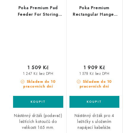
Poka Premium Pad
Poka Premium
Feeder For Storing
Rectangular Hanger
Large Polishing Pads
For Four Polishing
podavač leštících
Machines držák pro 4
kotoučů
leštičky
1 509 Kč
1 909 Kč
1 247 Kč bez DPH
1 578 Kč bez DPH
Skladem do 10
Skladem do 10
pracovních dní
pracovních dní
Nástěnný držák (podavač)
Nástěnný držák pro 4
leštících kotoučů do
leštičky s uložením
velikosti 165 mm.
napájecí kabeláže.