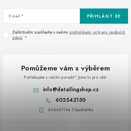
E-mail
PŘIHLÁSIT SE
Zaškrtnutím souhlasíte s našimi
podmínkami ochrany osobních
údajů
.
Pomůžeme vám s výběrem
Potřebujete s něčím poradit? Jsme tu pro vás!
info
@
detailingshop.cz
602542150
604661144 Objednávky