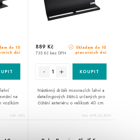
889 Kč
dem do 10
Skladem do 10
ovních dní
pracovních dní
735 Kč bez DPH
lahví
Nástěnný držák mixovacích lahví a
evnění na
detailingových štětců určených pro
ým vozíkům
čištění exteriéru o velikosti 40 cm.
.
Kód:
WOL
Kód:
WPB_40_BODY