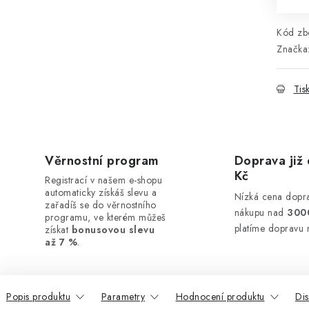
Kód zbo
Značka
Tis
Věrnostní program
Doprava již 
Kč
Registrací v našem e-shopu
automaticky získáš slevu a
Nízká cena dopra
zařadíš se do věrnostního
nákupu nad
300
programu, ve kterém můžeš
platíme dopravu 
získat
bonusovou slevu
až 7 %
.
Popis produktu
Parametry
Hodnocení produktu
Di