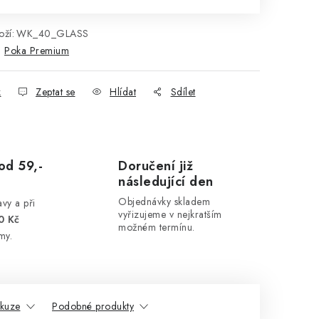
ží:
WK_40_GLASS
:
Poka Premium
k
Zeptat se
Hlídat
Sdílet
od 59,-
Doručení již
následující den
Objednávky skladem
vy a při
vyřizujeme v nejkratším
0 Kč
možném termínu.
my.
skuze
Podobné produkty