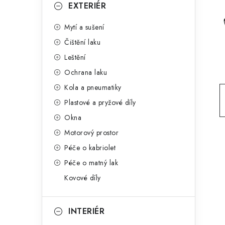
g
EXTERIÉR
r
o
Mytí a sušení
a
r
Čištění laku
n
i
Leštění
e
n
Ochrana laku
í
Kola a pneumatiky
Plastové a pryžové díly
p
Okna
a
Motorový prostor
n
Péče o kabriolet
Péče o matný lak
e
Kovové díly
l
INTERIÉR