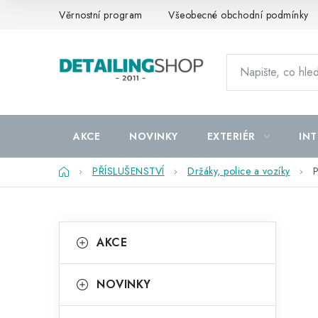
Přejít
Věrnostní program
Všeobecné obchodní podmínky
na
obsah
AKCE
NOVINKY
EXTERIÉR
INT
Domů
PŘÍSLUŠENSTVÍ
Držáky, police a vozíky
P
P
K
Přeskočit
AKCE
kategorie
a
o
t
s
NOVINKY
e
t