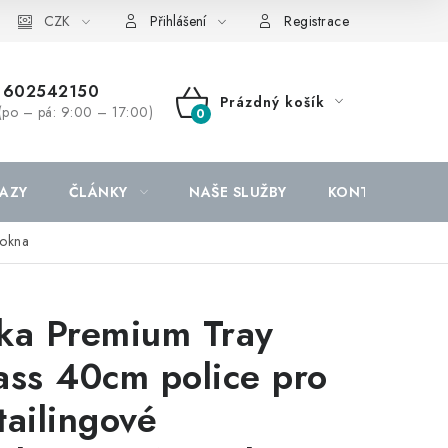
CZK
Přihlášení
Registrace
602542150
Prázdný košík
(po – pá: 9:00 – 17:00)
NÁKUPNÍ
KOŠÍK
AZY
ČLÁNKY
NAŠE SLUŽBY
KONTAKTY
 okna
ka Premium Tray
ass 40cm police pro
tailingové