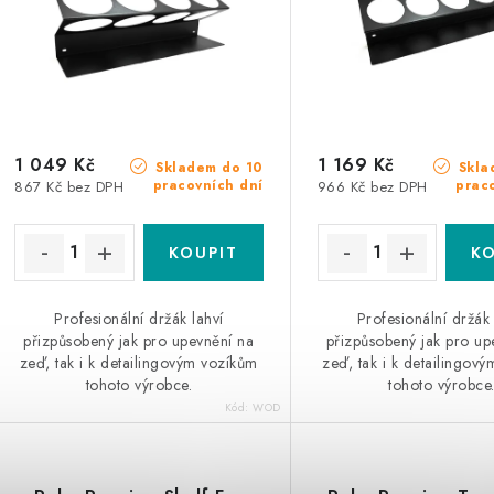
1 049 Kč
1 169 Kč
Skladem do 10
Skla
pracovních dní
prac
867 Kč bez DPH
966 Kč bez DPH
Profesionální držák lahví
Profesionální držák 
přizpůsobený jak pro upevnění na
přizpůsobený jak pro up
zeď, tak i k detailingovým vozíkům
zeď, tak i k detailingov
tohoto výrobce.
tohoto výrobce
Kód:
WOD