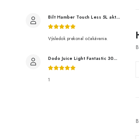
Bilt Hamber Touch Less 5L aktivní pěna
Výsledok prekonal očakávania.
B
Dodo Juice Light Fantastic 30ml měkký vosk
1
B