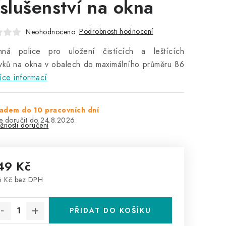
íslušenství na okna
Podrobnosti hodnocení
Neohodnoceno
nná police pro uložení čistících a leštících
vků na okna v obalech do maximálního průměru 86
íce informací
adem do 10 pracovních dní
24.8.2026
žnosti doručení
49 Kč
6 Kč bez DPH
rná cena:
PŘIDAT DO KOŠÍKU