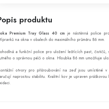
Popis produktu
oka Premium Tray Glass 40 cm
je nástěnná police pro
řípravků na okna v obalech do maximálního průměru 86 mm.
ohodlná a funkční police pro uložení leštících past, čističů, 
utného o správnou péči o okna. Hloubka 86 mm umožňuje ulože
ontážní otvory pro přišroubování na zeď jsou umístěné v 
aručují naprostou stabilitu. Kvalitní kov je upraven práškovou 
xidaci.