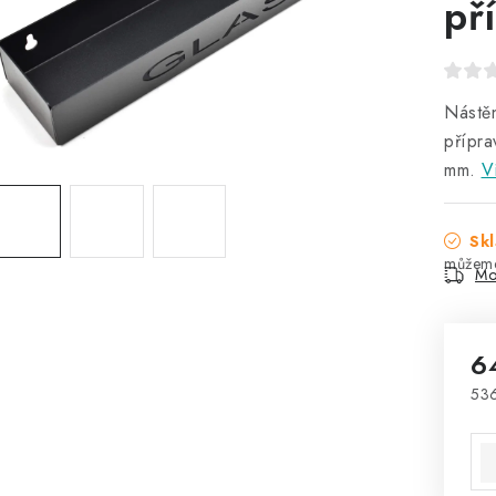
př
Nástě
přípra
mm.
V
Skl
Mo
6
53
Mě