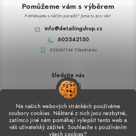
Pomůžeme vám s výběrem
Potřebujete s něčím poradit? Jsme tu pro vás!
info
@
detailingshop.cz
602542150
604661144 Objednávky
Z
Na našich webových stránkách používáme
á
soubory cookies. Některé z nich jsou nezbytné,
Přijímáme online platby
p
zatímco jiné nám pomáhají vylepšit tento web a
váš uživatelský zážitek. Souhlasíte s používáním
a
Detailingclub
Dodo Juice
Gyeon Quartz
ValetPRO
všech cookies?