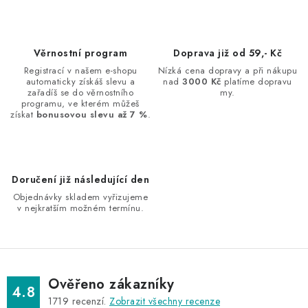
l
á
d
Věrnostní program
Doprava již od 59,- Kč
a
Registrací v našem e-shopu
Nízká cena dopravy a při nákupu
automaticky získáš slevu a
nad
3000 Kč
platíme dopravu
c
zařadíš se do věrnostního
my.
í
programu, ve kterém můžeš
získat
bonusovou slevu až 7 %
.
p
r
v
k
Doručení již následující den
y
Objednávky skladem vyřizujeme
v
v nejkratším možném termínu.
ý
p
i
s
Ověřeno zákazníky
4.8
u
1719
recenzí.
Zobrazit všechny recenze