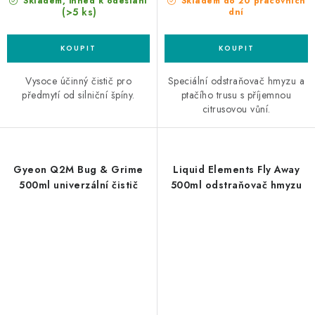
Skladem, ihned k odeslání
Skladem do 20 pracovních
(>5 ks)
dní
Vysoce účinný čistič pro
Speciální odstraňovač hmyzu a
předmytí od silniční špíny.
ptačího trusu s příjemnou
citrusovou vůní.
Gyeon Q2M Bug & Grime
Liquid Elements Fly Away
500ml univerzální čistič
500ml odstraňovač hmyzu