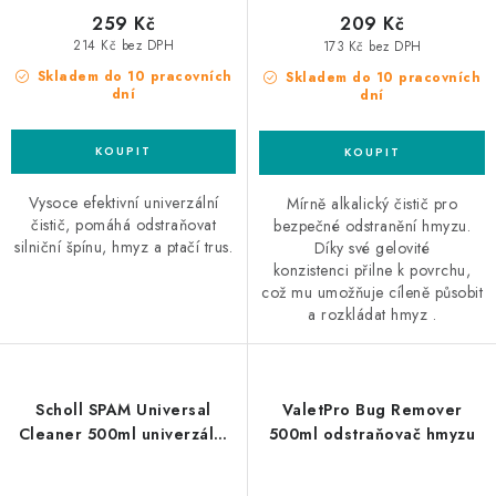
259 Kč
209 Kč
214 Kč bez DPH
173 Kč bez DPH
Skladem do 10 pracovních
Skladem do 10 pracovních
dní
dní
Vysoce efektivní univerzální
Mírně alkalický čistič pro
čistič, pomáhá odstraňovat
bezpečné odstranění hmyzu.
silniční špínu, hmyz a ptačí trus.
Díky své gelovité
konzistenci přilne k povrchu,
což mu umožňuje cíleně působit
a rozkládat hmyz .
Scholl SPAM Universal
ValetPro Bug Remover
Cleaner 500ml univerzální
500ml odstraňovač hmyzu
čistič