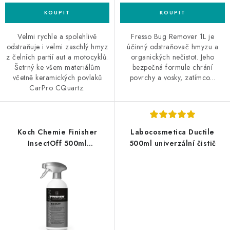
Velmi rychle a spolehlivě
Fresso Bug Remover 1L je
odstraňuje i velmi zaschlý hmyz
účinný odstraňovač hmyzu a
z čelních partií aut a motocyklů.
organických nečistot. Jeho
Šetrný ke všem materiálům
bezpečná formule chrání
včetně keramických povlaků
povrchy a vosky, zatímco...
CarPro CQuartz.
Koch Chemie Finisher
Labocosmetica Ductile
InsectOff 500ml
500ml univerzální čistič
odstraňovač hmyzu