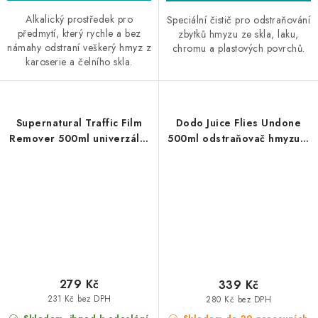
Alkalický prostředek pro
Speciální čistič pro odstraňování
předmytí, který rychle a bez
zbytků hmyzu ze skla, laku,
námahy odstraní veškerý hmyz z
chromu a plastových povrchů.
karoserie a čelního skla.
Supernatural Traffic Film
Dodo Juice Flies Undone
Remover 500ml univerzální
500ml odstraňovač hmyzu a
čistič
trusu
279 Kč
339 Kč
231 Kč bez DPH
280 Kč bez DPH