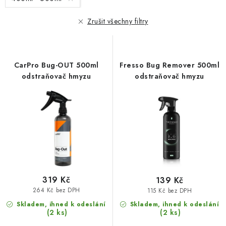
p
í
r
p
Zrušit všechny filtry
o
r
d
o
u
d
CarPro Bug-OUT 500ml
Fresso Bug Remover 500ml
k
u
odstraňovač hmyzu
odstraňovač hmyzu
t
k
ů
t
ů
319 Kč
139 Kč
264 Kč bez DPH
115 Kč bez DPH
Skladem, ihned k odeslání
Skladem, ihned k odeslání
(2 ks)
(2 ks)