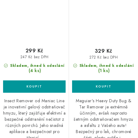
299 Kč
329 Kč
247 Kč bez DPH
272 Kč bez DPH
Skladem, ihned k odeslání
Skladem, ihned k odeslání
(4 ks)
(1 ks)
Insect Remover od Maniac Line
Meguiar’s Heavy Duty Bug &
je inovativní gelový odstraňovač
Tar Remover je extrémně
hmyzu, který zajišťuje efektivní a
účinným, avšak naprosto
bezpečné odstranění nečistot z
šetrným odstraňovačem hmyzu
různých povrchů. Jeho snadná
a asfaltu z Vašeho auta!
aplikace a bezpečnost pro
Bezpečný pro lak, chromové
těsnicí...
části, plasty, světla i...