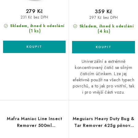
279 Kč
359 Kč
231 Kč bez DPH
297 Kč bez DPH
Skladem, ihned k odeslání
Skladem, ihned k odeslání
(1 ks)
(4 ks)
Univerzální a extrémně
koncentrovaný čistič se silným
čisticím účinkem. Lze jej
efektivně použít na všech typech
povrchů, a to jak pro vnitřní, tak
i pro vnější části vozu.
Mafra Maniac Line Insect
Meguiars Heavy Duty Bug &
Remover 500ml
Tar Remover 425g pěnový
odstraňovač hmyzu
odstraňovač hmyzu a asfaltu