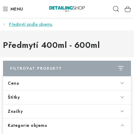
Přejít
Hleda
na
obsah
Předmytí podle objemu
AKCE
NOVINKY
Předmytí 400ml - 600ml
EXTERIÉR
FILTROVAT PRODUKTY
INTERIÉR
Cena
PŘÍSLUŠENSTVÍ
Štítky
DÁRKOVÉ SADY A POUKAZY
Značky
ČLÁNKY
Kategorie objemu