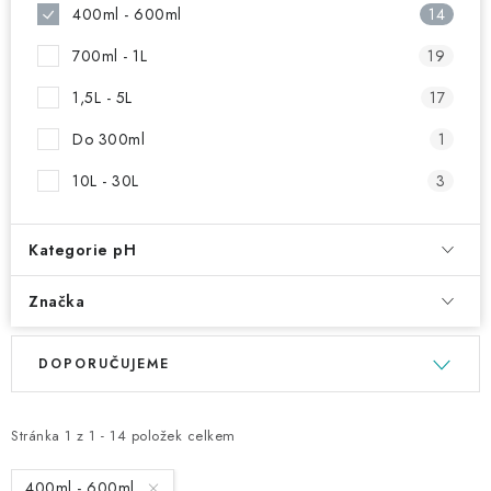
NAŠE SLUŽBY
400ml - 600ml
14
700ml - 1L
19
KONTAKTY
1,5L - 5L
17
PRODÁVANÉ ZNAČKY
Do 300ml
1
BYDLENÍ
10L - 30L
3
Věrnostní program
Všeobecné obchodní podmínky
Kategorie pH
Podmínky ochrany osobních údajů
Mapa serveru
Značka
V
Ř
DOPORUČUJEME
ý
a
p
z
i
e
Stránka
1
z
1
-
14
položek celkem
s
n
400ml - 600ml