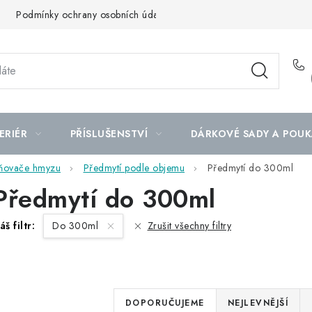
Podmínky ochrany osobních údajů
Mapa serveru
ERIÉR
PŘÍSLUŠENSTVÍ
DÁRKOVÉ SADY A POUK
aňovače hmyzu
Předmytí podle objemu
Předmytí do 300ml
Předmytí do 300ml
áš filtr:
Do 300ml
Zrušit všechny filtry
Ř
DOPORUČUJEME
NEJLEVNĚJŠÍ