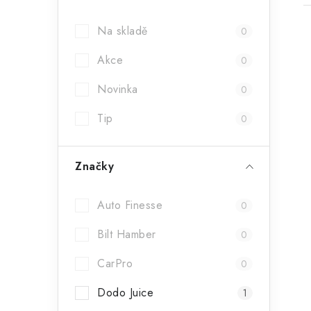
a
Na skladě
0
n
Akce
n
0
í
Novinka
0
i
p
Tip
0
a
Značky
n
e
Auto Finesse
0
l
Bilt Hamber
0
CarPro
0
Dodo Juice
1