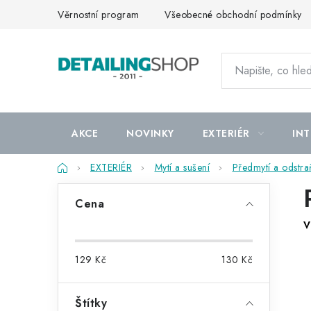
Přejít
Věrnostní program
Všeobecné obchodní podmínky
na
obsah
AKCE
NOVINKY
EXTERIÉR
INT
Domů
EXTERIÉR
Mytí a sušení
Předmytí a odstr
P
Cena
o
V
s
129
Kč
130
Kč
t
r
Štítky