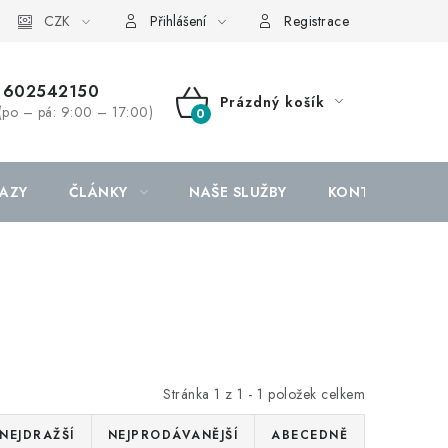
CZK
Přihlášení
Registrace
602542150
Prázdný košík
(po – pá: 9:00 – 17:00)
NÁKUPNÍ
KOŠÍK
AZY
ČLÁNKY
NAŠE SLUŽBY
KONTAKTY
Stránka
1
z
1
-
1
položek celkem
NEJDRAŽŠÍ
NEJPRODÁVANĚJŠÍ
ABECEDNĚ