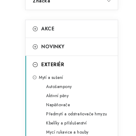
Značka
K
Přeskočit
AKCE
kategorie
a
t
NOVINKY
e
g
EXTERIÉR
o
Mytí a sušení
r
Autošampony
i
Aktivní pěny
e
Napěňovače
Předmytí a odstraňovače hmyzu
Kbelíky a příslušenství
Mycí rukavice a houby