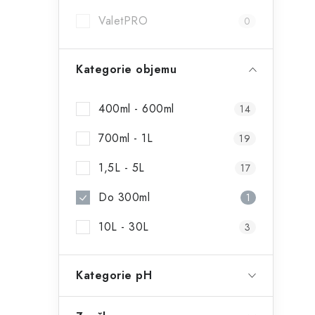
í
ValetPRO
0
r
Kategorie objemu
400ml - 600ml
14
700ml - 1L
19
1,5L - 5L
17
Do 300ml
1
i
10L - 30L
3
Kategorie pH