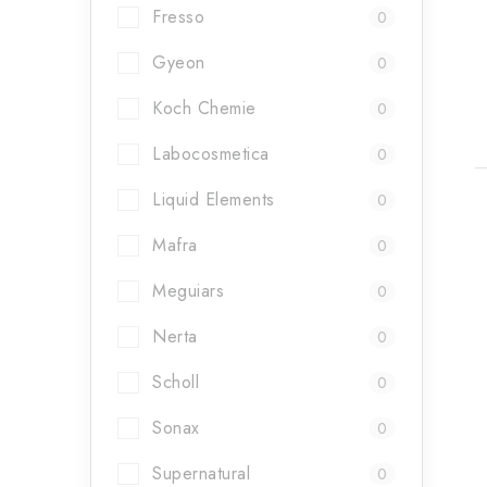
t
Fresso
0
Gyeon
0
Koch Chemie
0
Labocosmetica
0
Liquid Elements
0
Mafra
0
Meguiars
0
l
Nerta
0
Scholl
0
Sonax
0
Supernatural
0