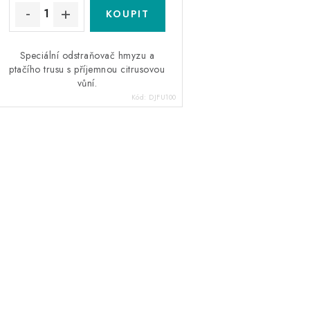
ů
ů
Speciální odstraňovač hmyzu a
ptačího trusu s příjemnou citrusovou
vůní.
Kód:
DJFU100
O
v
á
d
a
c