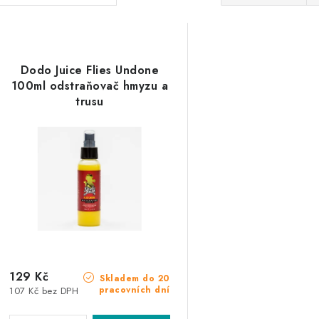
a
V
z
ý
e
Dodo Juice Flies Undone
p
100ml odstraňovač hmyzu a
n
trusu
í
s
p
p
r
r
o
o
d
d
u
u
129 Kč
k
Skladem do 20
pracovních dní
107 Kč bez DPH
k
t