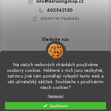
info
@
detailingshop.cz
602542150
604661144 Objednávky
Z
Na našich webových stránkách používáme
á
soubory cookies. Některé z nich jsou nezbytné,
Přijímáme online platby
p
zatímco jiné nám pomáhají vylepšit tento web a
váš uživatelský zážitek. Souhlasíte s používáním
a
Detailingclub
Dodo Juice
Gyeon Quartz
ValetPRO
všech cookies?
t
Microfiber Madness
í
Nastavení
Copyright 2026
Detailingshop
. Všechna práva vyhrazena.
Souhlasím
Vytvořil Shoptet