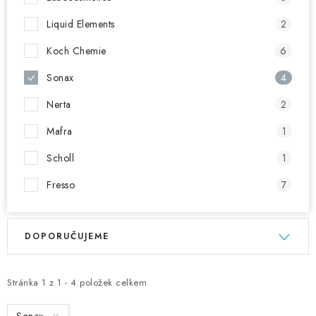
Liquid Elements
2
Koch Chemie
6
Sonax
4
Nerta
2
Mafra
1
Scholl
1
Fresso
7
V
Ř
DOPORUČUJEME
ý
a
p
z
i
e
Stránka
1
z
1
-
4
položek celkem
s
n