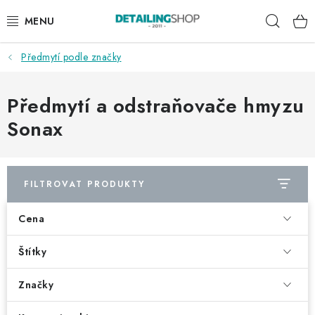
Přejít
Hleda
na
obsah
Předmytí podle značky
AKCE
NOVINKY
Předmytí a odstraňovače hmyzu
Sonax
EXTERIÉR
INTERIÉR
FILTROVAT PRODUKTY
PŘÍSLUŠENSTVÍ
Cena
DÁRKOVÉ SADY A POUKAZY
Štítky
ČLÁNKY
Značky