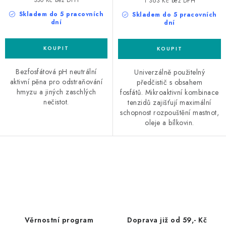
330 Kč bez DPH
1 363 Kč bez DPH
Skladem do 5 pracovních
Skladem do 5 pracovních
dní
dní
Bezfosfátová pH neutrální
Univerzálně použitelný
aktivní pěna pro odstraňování
předčistič s obsahem
hmyzu a jiných zaschlých
fosfátů. Mikroaktivní kombinace
nečistot.
tenzidů zajišťují maximální
schopnost rozpouštění mastnot,
oleje a bílkovin.
O
v
l
á
d
Věrnostní program
Doprava již od 59,- Kč