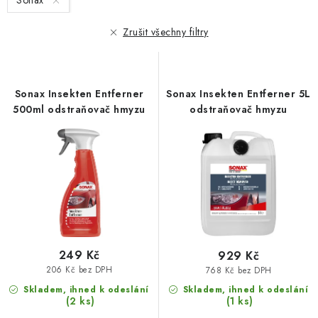
Sonax
p
í
r
p
Zrušit všechny filtry
o
r
d
o
u
d
Sonax Insekten Entferner
Sonax Insekten Entferner 5L
k
u
500ml odstraňovač hmyzu
odstraňovač hmyzu
t
k
ů
t
ů
249 Kč
929 Kč
206 Kč bez DPH
768 Kč bez DPH
Skladem, ihned k odeslání
Skladem, ihned k odeslání
(2 ks)
(1 ks)