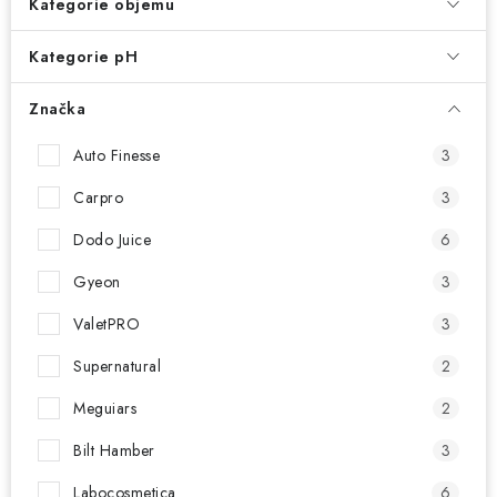
NAŠE SLUŽBY
Kategorie objemu
Kategorie pH
KONTAKTY
Značka
PRODÁVANÉ ZNAČKY
Auto Finesse
3
BYDLENÍ
Carpro
3
Věrnostní program
Všeobecné obchodní podmínky
Dodo Juice
6
Podmínky ochrany osobních údajů
Mapa serveru
Gyeon
3
ValetPRO
3
Supernatural
2
Meguiars
2
Bilt Hamber
3
Labocosmetica
6