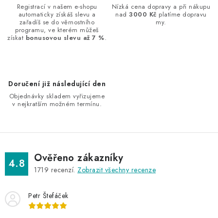
a
Registrací v našem e-shopu
Nízká cena dopravy a při nákupu
automaticky získáš slevu a
nad
3000 Kč
platíme dopravu
c
zařadíš se do věrnostního
my.
í
programu, ve kterém můžeš
získat
bonusovou slevu až 7 %
.
p
r
v
k
Doručení již následující den
y
Objednávky skladem vyřizujeme
v
v nejkratším možném termínu.
ý
p
i
s
Ověřeno zákazníky
4.8
u
1719
recenzí.
Zobrazit všechny recenze
Petr Štefáček