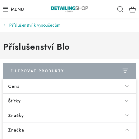
Přejít
Hleda
na
obsah
Příslušenství k vysoušečům
AKCE
NOVINKY
Příslušenství Blo
EXTERIÉR
FILTROVAT PRODUKTY
INTERIÉR
Cena
PŘÍSLUŠENSTVÍ
Štítky
DÁRKOVÉ SADY A POUKAZY
Značky
ČLÁNKY
Značka