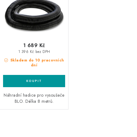
ů
1 689 Kč
1 396 Kč bez DPH
Skladem do 10 pracovních
dní
Náhradní hadice pro vysoušeče
BLO. Délka 8 metrů.
O
v