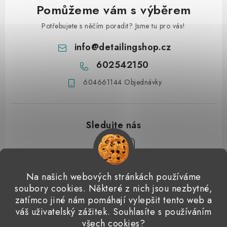
Pomůžeme vám s výběrem
Potřebujete s něčím poradit? Jsme tu pro vás!
info
@
detailingshop.cz
602542150
604661144 Objednávky
Z
Na našich webových stránkách používáme
á
soubory cookies. Některé z nich jsou nezbytné,
Přijímáme online platby
p
zatímco jiné nám pomáhají vylepšit tento web a
váš uživatelský zážitek. Souhlasíte s používáním
a
Detailingclub
Dodo Juice
Gyeon Quartz
ValetPRO
všech cookies?