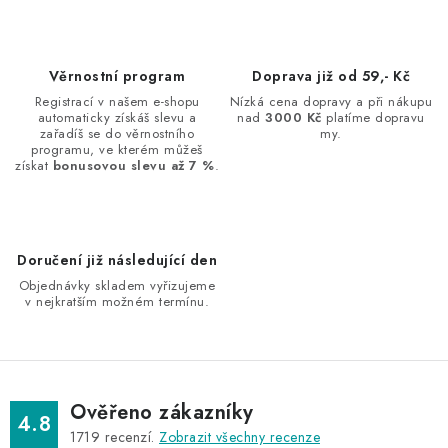
l
á
d
Věrnostní program
Doprava již od 59,- Kč
a
Registrací v našem e-shopu
Nízká cena dopravy a při nákupu
automaticky získáš slevu a
nad
3000 Kč
platíme dopravu
c
zařadíš se do věrnostního
my.
í
programu, ve kterém můžeš
získat
bonusovou slevu až 7 %
.
p
r
v
k
Doručení již následující den
y
Objednávky skladem vyřizujeme
v
v nejkratším možném termínu.
ý
p
i
s
Ověřeno zákazníky
4.8
u
1719
recenzí.
Zobrazit všechny recenze