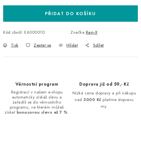
PŘIDAT DO KOŠÍKU
Kód zboží:
E600001D
Značka:
Rain-X
Tisk
Zeptat se
Hlídat
Sdílet
Věrnostní program
Doprava již od 59,- Kč
Registrací v našem e-shopu
Nízká cena dopravy a při nákupu
automaticky získáš slevu a
nad
3000 Kč
platíme dopravu
zařadíš se do věrnostního
my.
programu, ve kterém můžeš
získat
bonusovou slevu až 7 %
.