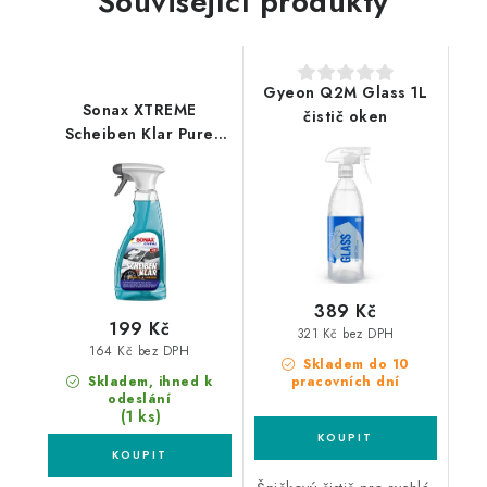
Související produkty
Gyeon Q2M Glass 1L
Sonax XTREME
čistič oken
Scheiben Klar Pure
Water Technology
500ml čistič oken
389 Kč
199 Kč
321 Kč bez DPH
164 Kč bez DPH
Skladem do 10
Skladem, ihned k
pracovních dní
odeslání
(1 ks)