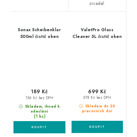
zrcadel.
Sonax Scheibenklar
ValetPro Glass
500ml čistič oken
Cleaner 5L čistič oken
699 Kč
189 Kč
578 Kč bez DPH
156 Kč bez DPH
Skladem do 20
Skladem, ihned k
pracovních dní
odeslání
(1 ks)