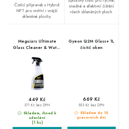
Špičkový čistič pro rychlé,
Čistící přípravek s Hybrid
snadné a efektivní čištění
NPT pro vnitřní i vnější
všech skleněných ploch.
skleněné plochy.
Meguiars Ultimate
Gyeon Q2M Glass+ 1L
Glass Cleaner & Water
čistič oken
Repellant 473ml čistič
skel s hydrofobní
ochranou
669 Kč
449 Kč
553 Kč bez DPH
371 Kč bez DPH
Skladem do 10
Skladem, ihned k
pracovních dní
odeslání
(1 ks)