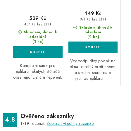
449 Kč
529 Kč
371 Kč bez DPH
437 Kč bez DPH
Skladem, ihned k
odeslání
Skladem, ihned k
(2 ks)
odeslání
(1 ks)
Vodoodpudivý povlak na
Kompletní sada pro
okna, odolný proti chemii
aplikaci tekutých stěračů
a s velmi snadnou a
obsahující čistič a repelent.
rychlou aplikací.
Ověřeno zákazníky
4.8
1719
recenzí.
Zobrazit všechny recenze