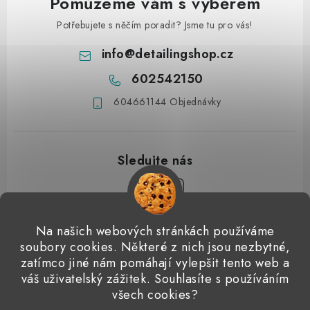
Pomůžeme vám s výběrem
Potřebujete s něčím poradit? Jsme tu pro vás!
info
@
detailingshop.cz
602542150
604661144 Objednávky
Z
Na našich webových stránkách používáme
á
soubory cookies. Některé z nich jsou nezbytné,
Přijímáme online platby
p
zatímco jiné nám pomáhají vylepšit tento web a
váš uživatelský zážitek. Souhlasíte s používáním
a
Detailingclub
Dodo Juice
Gyeon Quartz
ValetPRO
všech cookies?
t
Microfiber Madness