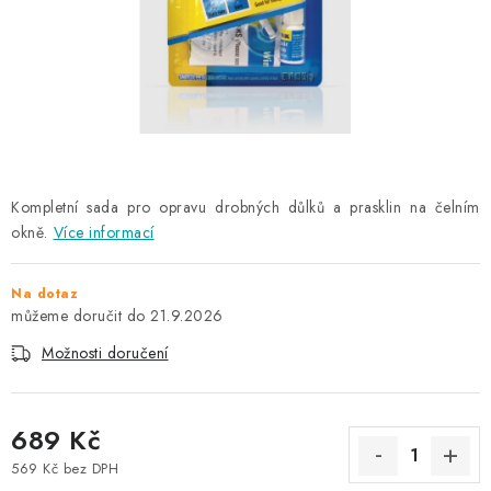
NAŠE SLUŽBY
KONTAKTY
PRODÁVANÉ ZNAČKY
BYDLENÍ
Kompletní sada pro opravu drobných důlků a prasklin na čelním
okně.
Více informací
Věrnostní program
Všeobecné obchodní podmínky
Podmínky ochrany osobních údajů
Mapa serveru
Na dotaz
21.9.2026
Možnosti doručení
689 Kč
569 Kč bez DPH
Měrná cena: