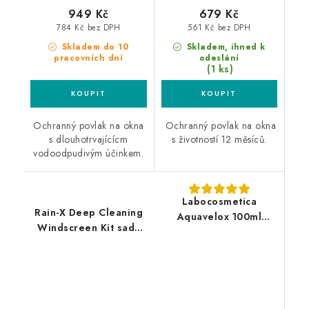
949 Kč
679 Kč
784 Kč bez DPH
561 Kč bez DPH
Skladem do 10
Skladem, ihned k
pracovních dní
odeslání
(1 ks)
Ochranný povlak na okna
Ochranný povlak na okna
s dlouhotrvajícícm
s životností 12 měsíců.
vodoodpudivým účinkem.
Labocosmetica
Rain-X Deep Cleaning
Aquavelox 100ml
Windscreen Kit sada
vodoodpudivý povlak
tekutých stěračů
na okna