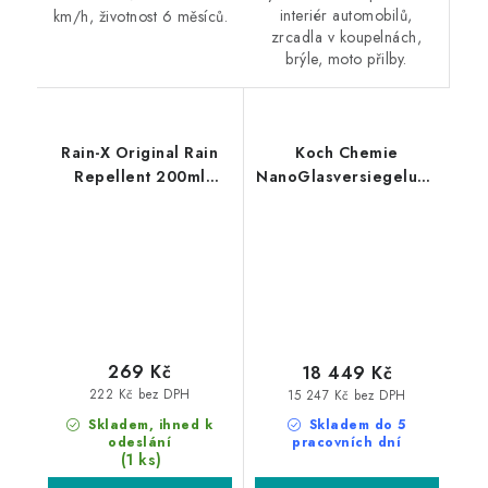
interiér automobilů,
km/h, životnost 6 měsíců.
zrcadla v koupelnách,
brýle, moto přilby.
Rain-X Original Rain
Koch Chemie
Repellent 200ml
NanoGlasversiegelung
vodoodpudivý povlak
2x250ml ochrana oken
na okna
269 Kč
18 449 Kč
222 Kč bez DPH
15 247 Kč bez DPH
Skladem, ihned k
Skladem do 5
odeslání
pracovních dní
(1 ks)