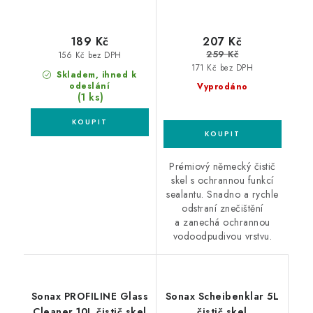
189 Kč
207 Kč
259 Kč
156 Kč bez DPH
171 Kč bez DPH
Skladem, ihned k
odeslání
Vyprodáno
(1 ks)
Prémiový německý čistič
skel s ochrannou funkcí
sealantu. Snadno a rychle
odstraní znečištění
a zanechá ochrannou
vodoodpudivou vrstvu.
Sonax PROFILINE Glass
Sonax Scheibenklar 5L
Cleaner 10L čistič skel
čistič skel