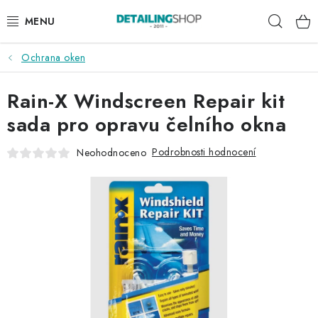
Přejít
Hleda
na
obsah
Ochrana oken
AKCE
Rain-X Windscreen Repair kit
NOVINKY
sada pro opravu čelního okna
EXTERIÉR
Podrobnosti hodnocení
Neohodnoceno
INTERIÉR
PŘÍSLUŠENSTVÍ
DÁRKOVÉ SADY A POUKAZY
ČLÁNKY