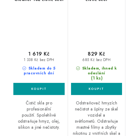
1 619 Kč
829 Kč
1 338 Kč bez DPH
685 Kč bez DPH
Skladem do 5
Skladem, ihned k
pracovních dní
odeslání
(1 ks)
Čistič skla pro
Odstraňovač hmyzích
profesionální
nečistot a špíny ze skel
použití. Spolehlivě
vozidel a
odstraňuje hmyz, olej,
světlometů. Odstraňuje
silikon a jiné nečistoty.
mastné filmy a zbytky
nikotinu z vnitřních skel a