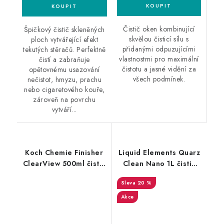
Čistič oken kombinující
Špičkový čistič skleněných
skvělou čisticí sílu s
ploch vytvářející efekt
přidanými odpuzujícími
tekutých stěračů. Perfektně
vlastnostmi pro maximální
čistí a zabraňuje
čistotu a jasné vidění za
opětovnému usazování
všech podmínek.
nečistot, hmyzu, prachu
nebo cigaretového kouře,
zároveň na povrchu
vytváří...
Koch Chemie Finisher
Liquid Elements Quarz
ClearView 500ml čistič
Clean Nano 1L čistič
oken
oken s odpuzujícím
20 %
efektem
Akce