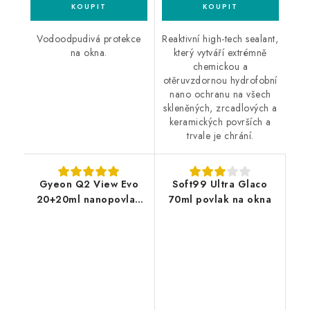
Vodoodpudivá protekce
Reaktivní high-tech sealant,
na okna.
který vytváří extrémně
chemickou a
otěruvzdornou hydrofobní
nano ochranu na všech
skleněných, zrcadlových a
keramických površích a
trvale je chrání.
Gyeon Q2 View Evo
Soft99 Ultra Glaco
20+20ml nanopovlak
70ml povlak na okna
na okna