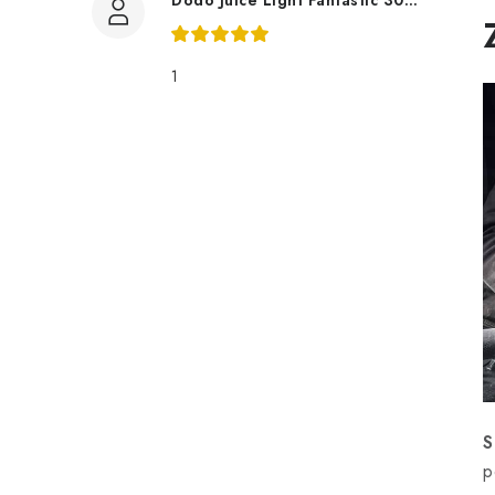
Dodo Juice Light Fantastic 30ml měkký vosk
1
S
p