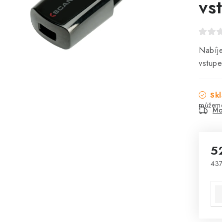
vs
Nabí
vstup
Skl
Mo
5
437
Mě