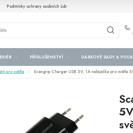
Podmínky ochrany osobních údajů
Mapa serveru
ERIÉR
PŘÍSLUŠENSTVÍ
DÁRKOVÉ SADY A POUK
tví pro světla
Scangrip Charger USB 5V, 1A nabíječka pro světla
Sc
5V
sv