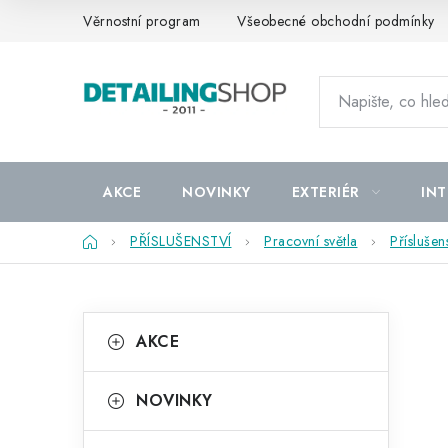
Přejít
Věrnostní program
Všeobecné obchodní podmínky
na
obsah
AKCE
NOVINKY
EXTERIÉR
INT
Domů
PŘÍSLUŠENSTVÍ
Pracovní světla
Příslušens
P
K
Přeskočit
AKCE
kategorie
a
o
t
s
NOVINKY
e
t