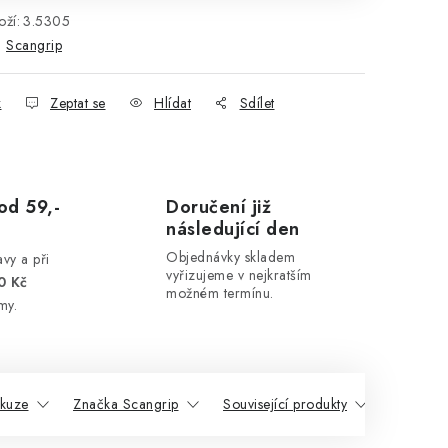
ží:
3.5305
:
Scangrip
k
Zeptat se
Hlídat
Sdílet
od 59,-
Doručení již
následující den
Objednávky skladem
vy a při
vyřizujeme v nejkratším
0 Kč
možném termínu.
my.
skuze
Značka Scangrip
Související produkty
Podobné