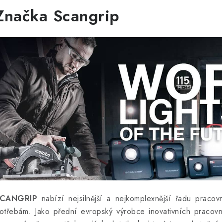
Značka Scangrip
CANGRIP
nabízí nejsilnější a nejkomplexnější řadu pracov
otřebám. Jako přední evropský výrobce inovativních pracovn