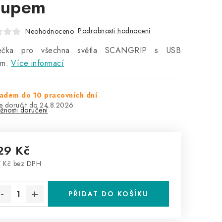
tupem
Podrobnosti hodnocení
Neohodnoceno
ječka pro všechna světla SCANGRIP s USB
em.
Více informací
adem do 10 pracovních dní
24.8.2026
žnosti doručení
29 Kč
 Kč bez DPH
rná cena:
PŘIDAT DO KOŠÍKU