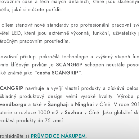
rovozním čase a těch malých detailech, které jsou skutečným
větlo, jaké si můžete pořídit.
 cílem stanovit nové standardy pro profesionální pracovní sv
větel LED, která jsou extrémně výkonná, funkční, uživatelsky
áročným pracovním prostředím.
novativní přístup, pokročilá technologie a zvýšený stupeň fu
ěmto klíčovým prvkům je
SCANGRIP
schopen neustále posou
aké známé jako
"cesta SCANGRIP"
.
CANGRIP
navrhuje a vyvíjí vlastní produkty a získává celosv
ůkladný produktový design velmi vysoké kvality. Výroba 
vendborgu
a také v
Šanghaji
a
Ninghai
v Číně. V roce 20
aterie o rozloze 1000 m2 v
Suzhou
v Číně. Jako globální 
rodává produkty do 75 zemí.
rohlédněte si
PRŮVODCE NÁKUPEM
.