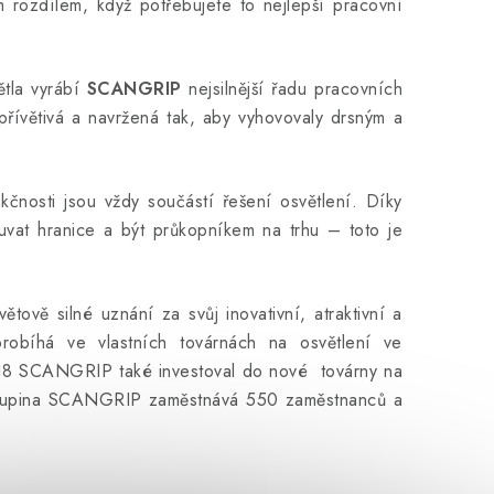
 rozdílem, když potřebujete to nejlepší pracovní
ětla vyrábí
SCANGRIP
nejsilnější řadu pracovních
 přívětivá a navržená tak, aby vyhovovaly drsným a
nkčnosti jsou vždy součástí řešení osvětlení. Díky
vat hranice a být průkopníkem na trhu – toto je
ětově silné uznání za svůj inovativní, atraktivní a
probíhá ve vlastních továrnách na osvětlení ve
18 SCANGRIP také investoval do nové továrny na
skupina SCANGRIP zaměstnává 550 zaměstnanců a