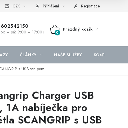
CZK
Přihlášení
Registrace
602542150
Prázdný košík
(po – pá: 9:00 – 17:00)
NÁKUPNÍ
KOŠÍK
AZY
ČLÁNKY
NAŠE SLUŽBY
KONTAKTY
 SCANGRIP s USB vstupem
angrip Charger USB
, 1A nabíječka pro
ětla SCANGRIP s USB