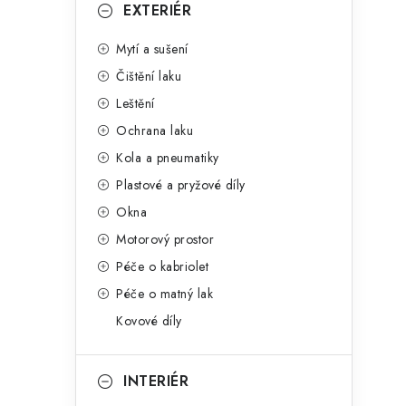
g
EXTERIÉR
r
o
Mytí a sušení
a
r
Čištění laku
n
i
Leštění
e
n
Ochrana laku
í
Kola a pneumatiky
Plastové a pryžové díly
p
Okna
a
Motorový prostor
n
Péče o kabriolet
Péče o matný lak
e
Kovové díly
l
INTERIÉR