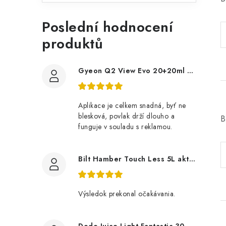
Poslední hodnocení
produktů
Gyeon Q2 View Evo 20+20ml nanopovlak na okna
Aplikace je celkem snadná, byť ne
blesková, povlak drží dlouho a
B
funguje v souladu s reklamou.
Bilt Hamber Touch Less 5L aktivní pěna
Výsledok prekonal očakávania.