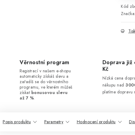
Kód zbo
Značka
Tis
Věrnostní program
Doprava již 
Kč
Registrací v našem e-shopu
automaticky získáš slevu a
Nízká cena dopra
zařadíš se do věrnostního
nákupu nad
300
programu, ve kterém můžeš
platíme dopravu 
získat
bonusovou slevu
až 7 %
.
Popis produktu
Parametry
Hodnocení produktu
Di