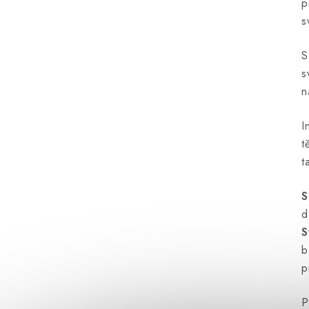
p
s
S
s
n
I
t
t
S
d
S
b
p
P