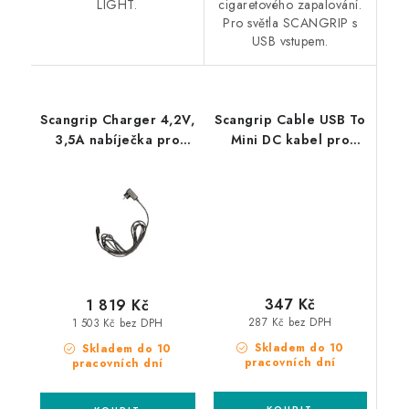
LIGHT.
cigaretového zapalování.
Pro světla SCANGRIP s
USB vstupem.
Scangrip Charger 4,2V,
Scangrip Cable USB To
3,5A nabíječka pro
Mini DC kabel pro
světla Line Light
snadné nabíjení 1 m
Bonnet / Line Light
C+R
347 Kč
1 819 Kč
287 Kč bez DPH
1 503 Kč bez DPH
Skladem do 10
Skladem do 10
pracovních dní
pracovních dní