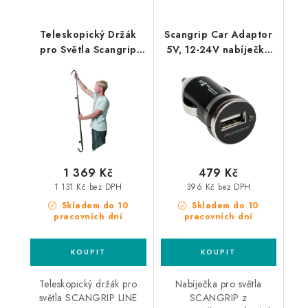
Teleskopický Držák
Scangrip Car Adaptor
pro Světla Scangrip
5V, 12-24V nabíječka
Line Light
pro světla Scangrip do
autozapalovače
1 369 Kč
479 Kč
1 131 Kč bez DPH
396 Kč bez DPH
Skladem do 10
Skladem do 10
pracovních dní
pracovních dní
Teleskopický držák pro
Nabíječka pro světla
světla SCANGRIP LINE
SCANGRIP z