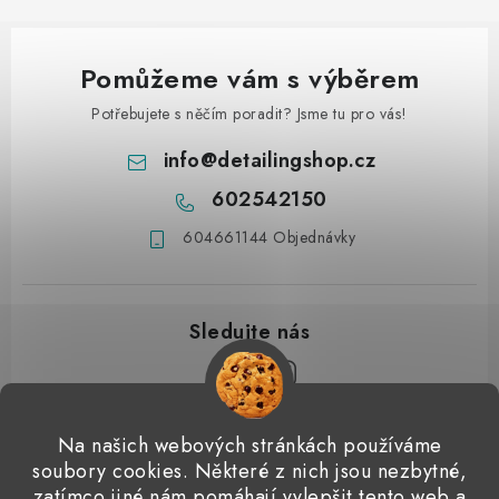
Pomůžeme vám s výběrem
Potřebujete s něčím poradit? Jsme tu pro vás!
info
@
detailingshop.cz
602542150
604661144 Objednávky
Z
Na našich webových stránkách používáme
á
soubory cookies. Některé z nich jsou nezbytné,
Přijímáme online platby
zatímco jiné nám pomáhají vylepšit tento web a