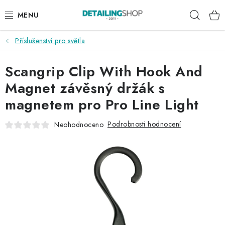
Přejít
Hleda
na
obsah
Příslušenství pro světla
AKCE
Scangrip Clip With Hook And
NOVINKY
Magnet závěsný držák s
EXTERIÉR
magnetem pro Pro Line Light
INTERIÉR
Podrobnosti hodnocení
Neohodnoceno
PŘÍSLUŠENSTVÍ
DÁRKOVÉ SADY A POUKAZY
ČLÁNKY