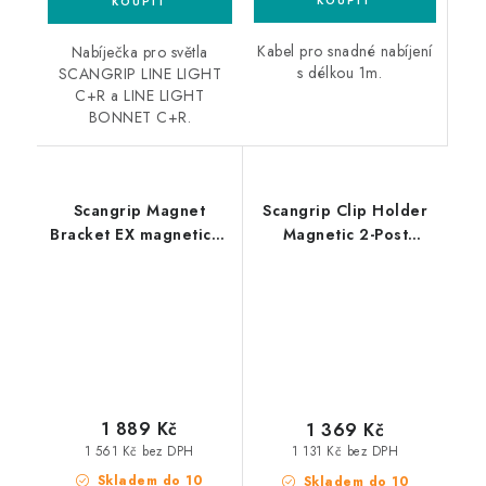
Kabel pro snadné nabíjení
Nabíječka pro světla
s délkou 1m.
SCANGRIP LINE LIGHT
C+R a LINE LIGHT
BONNET C+R.
Scangrip Magnet
Scangrip Clip Holder
Bracket EX magnetický
Magnetic 2-Post
držák pro světla Nova-
nastavitelný držák s
EX pro upevnění na
magnetem pro světla
magnetický povrch
Line Light
1 889 Kč
1 369 Kč
1 561 Kč bez DPH
1 131 Kč bez DPH
Skladem do 10
Skladem do 10