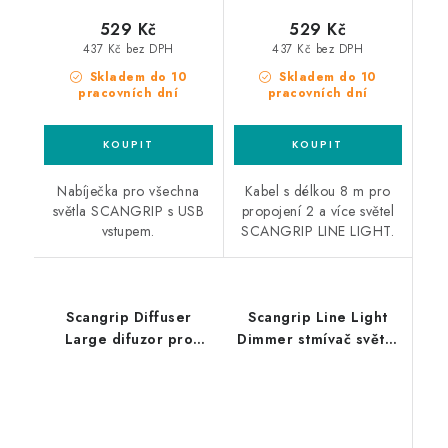
529 Kč
529 Kč
437 Kč bez DPH
437 Kč bez DPH
Skladem do 10
Skladem do 10
pracovních dní
pracovních dní
Nabíječka pro všechna
Kabel s délkou 8 m pro
světla SCANGRIP s USB
propojení 2 a více světel
vstupem.
SCANGRIP LINE LIGHT.
Scangrip Diffuser
Scangrip Line Light
Large difuzor pro
Dimmer stmívač světel
změkčení a rozptýlení
Line Light
světla