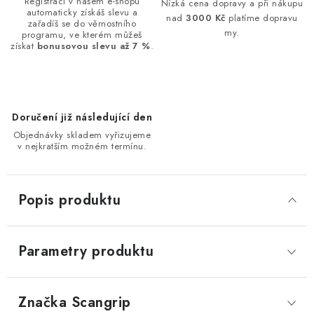
Registrací v našem e-shopu
Nízká cena dopravy a při nákupu
automaticky získáš slevu a
nad
3000 Kč
platíme dopravu
zařadíš se do věrnostního
my.
programu, ve kterém můžeš
získat
bonusovou slevu až 7 %
.
Doručení již následující den
Objednávky skladem vyřizujeme
v nejkratším možném termínu.
Popis produktu
Parametry produktu
Značka
 Scangrip