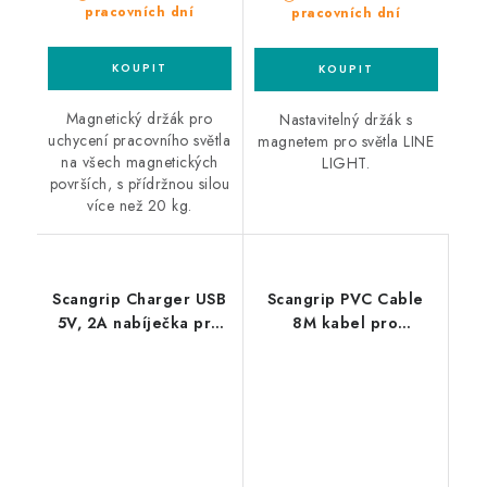
pracovních dní
pracovních dní
Magnetický držák pro
Nastavitelný držák s
uchycení pracovního světla
magnetem pro světla LINE
na všech magnetických
LIGHT.
površích, s přídržnou silou
více než 20 kg.
Scangrip Charger USB
Scangrip PVC Cable
5V, 2A nabíječka pro
8M kabel pro
světla Scangrip S USB
propojení 2 a více
vstupem
světel Line Light