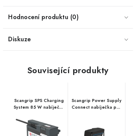
Hodnocení produktu (0)
Diskuze
Související produkty
Scangrip SPS Charging
Scangrip Power Supply
System 85 W nabíječka
Connect nabíječka pro
pro Nova 10 SPS A
světla řady CONNECT
Multimatch 8
a CAS