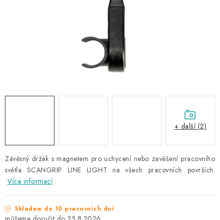
NAŠE SLUŽBY
KONTAKTY
PRODÁVANÉ ZNAČKY
BYDLENÍ
Věrnostní program
Všeobecné obchodní podmínky
Podmínky ochrany osobních údajů
Mapa serveru
+ další (2)
Závěsný držák s magnetem pro uchycení nebo zavěšení pracovního
světla SCANGRIP LINE LIGHT na všech pracovních površích.
Více informací
Skladem do 10 pracovních dní
25.8.2026