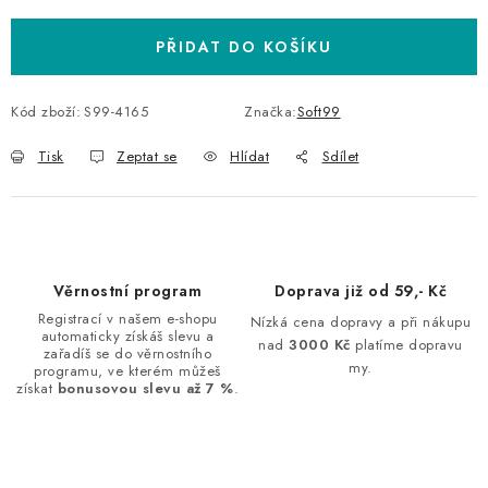
PŘIDAT DO KOŠÍKU
Kód zboží:
S99-4165
Značka:
Soft99
Tisk
Zeptat se
Hlídat
Sdílet
Věrnostní program
Doprava již od 59,- Kč
Registrací v našem e-shopu
Nízká cena dopravy a při nákupu
automaticky získáš slevu a
nad
3000 Kč
platíme dopravu
zařadíš se do věrnostního
my.
programu, ve kterém můžeš
získat
bonusovou slevu až 7 %
.