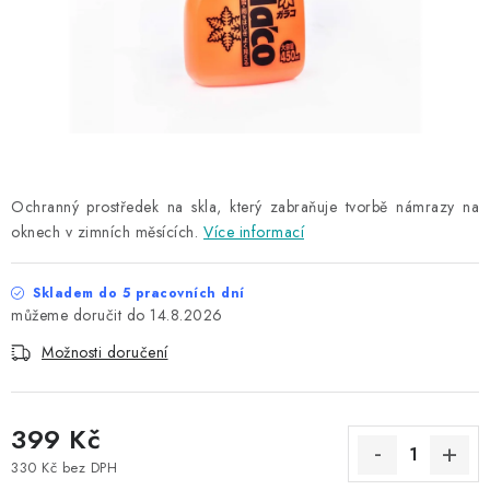
NAŠE SLUŽBY
KONTAKTY
PRODÁVANÉ ZNAČKY
BYDLENÍ
Ochranný prostředek na skla, který zabraňuje tvorbě námrazy na
oknech v zimních měsících.
Více informací
Věrnostní program
Všeobecné obchodní podmínky
Podmínky ochrany osobních údajů
Mapa serveru
Skladem do 5 pracovních dní
14.8.2026
Možnosti doručení
399 Kč
330 Kč bez DPH
Měrná cena: