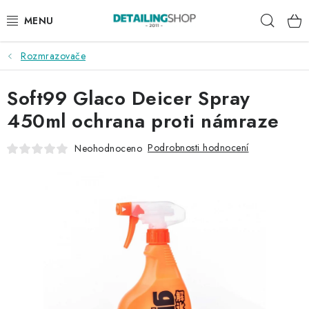
Přejít
Hleda
na
obsah
Rozmrazovače
AKCE
Soft99 Glaco Deicer Spray
NOVINKY
450ml ochrana proti námraze
EXTERIÉR
Podrobnosti hodnocení
Neohodnoceno
INTERIÉR
PŘÍSLUŠENSTVÍ
DÁRKOVÉ SADY A POUKAZY
ČLÁNKY