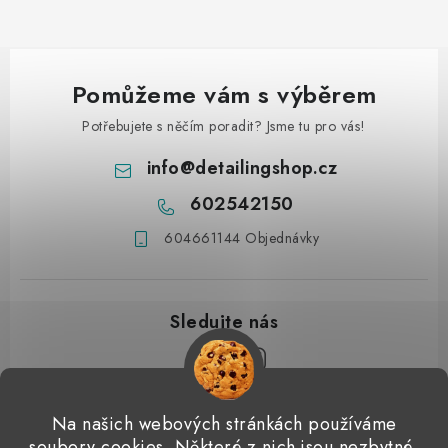
Pomůžeme vám s výběrem
Potřebujete s něčím poradit? Jsme tu pro vás!
info
@
detailingshop.cz
602542150
604661144 Objednávky
Z
Na našich webových stránkách používáme
á
soubory cookies. Některé z nich jsou nezbytné,