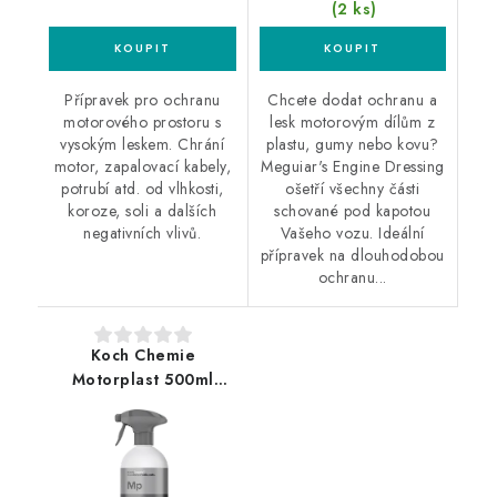
(2 ks)
Přípravek pro ochranu
Chcete dodat ochranu a
motorového prostoru s
lesk motorovým dílům z
vysokým leskem. Chrání
plastu, gumy nebo kovu?
motor, zapalovací kabely,
Meguiar's Engine Dressing
potrubí atd. od vlhkosti,
ošetří všechny části
koroze, soli a dalších
schované pod kapotou
negativních vlivů.
Vašeho vozu. Ideální
přípravek na dlouhodobou
ochranu...
Koch Chemie
Motorplast 500ml
konzervace motoru