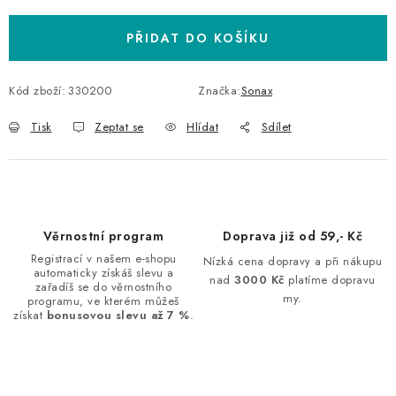
PŘIDAT DO KOŠÍKU
Kód zboží:
330200
Značka:
Sonax
Tisk
Zeptat se
Hlídat
Sdílet
Věrnostní program
Doprava již od 59,- Kč
Registrací v našem e-shopu
Nízká cena dopravy a při nákupu
automaticky získáš slevu a
nad
3000 Kč
platíme dopravu
zařadíš se do věrnostního
my.
programu, ve kterém můžeš
získat
bonusovou slevu až 7 %
.