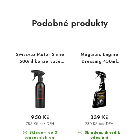
Podobné produkty
Swissvax Motor Shine
Meguiars Engine
500ml konzervace
Dressing 450ml
motoru
ochrana a lesk motoru
950 Kč
339 Kč
785 Kč bez DPH
280 Kč bez DPH
Skladem do 3
Skladem, ihned k
pracovních dní
odeslání