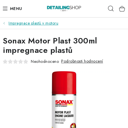
Přejít
Hleda
na
obsah
Impregnace plastů v motoru
AKCE
Sonax Motor Plast 300ml
NOVINKY
impregnace plastů
EXTERIÉR
Podrobnosti hodnocení
Neohodnoceno
INTERIÉR
PŘÍSLUŠENSTVÍ
DÁRKOVÉ SADY A POUKAZY
ČLÁNKY