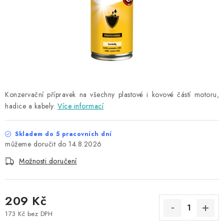
NAŠE SLUŽBY
KONTAKTY
PRODÁVANÉ ZNAČKY
BYDLENÍ
Konzervační přípravek na všechny plastové i kovové částí motoru,
hadice a kabely.
Více informací
Věrnostní program
Všeobecné obchodní podmínky
Podmínky ochrany osobních údajů
Mapa serveru
Skladem do 5 pracovních dní
14.8.2026
Možnosti doručení
209 Kč
173 Kč bez DPH
Měrná cena: