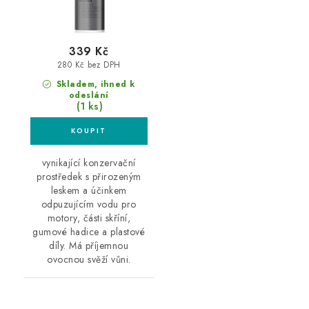
339 Kč
280 Kč bez DPH
Skladem, ihned k
odeslání
(1 ks)
vynikající konzervační
prostředek s přirozeným
leskem a účinkem
odpuzujícím vodu pro
motory, části skříní,
gumové hadice a plastové
díly. Má příjemnou
ovocnou svěží vůni.