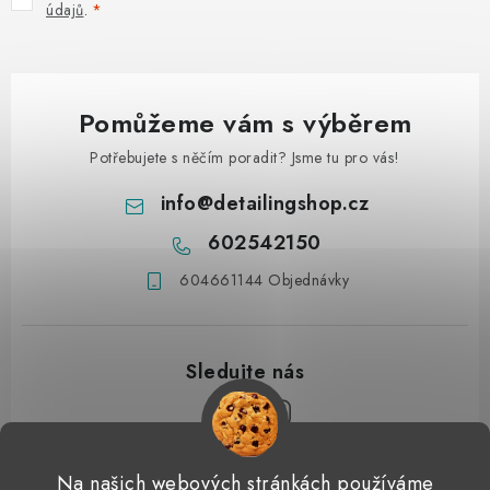
údajů
.
Pomůžeme vám s výběrem
Potřebujete s něčím poradit? Jsme tu pro vás!
info
@
detailingshop.cz
602542150
604661144 Objednávky
Z
Na našich webových stránkách používáme