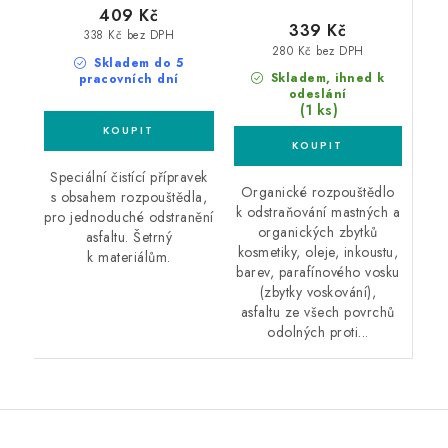
409 Kč
339 Kč
338 Kč bez DPH
280 Kč bez DPH
Skladem do 5
Skladem, ihned k
pracovních dní
odeslání
(1 ks)
Speciální čistící přípravek
Organické rozpouštědlo
s obsahem rozpouštědla,
k odstraňování mastných a
pro jednoduché odstranění
organických zbytků
asfaltu. Šetrný
kosmetiky, oleje, inkoustu,
k materiálům.
barev, parafínového vosku
(zbytky voskování),
asfaltu ze všech povrchů
odolných proti...