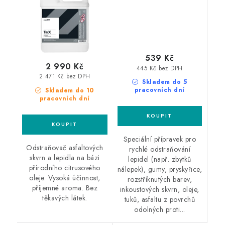
539 Kč
2 990 Kč
445 Kč bez DPH
2 471 Kč bez DPH
Skladem do 5
pracovních dní
Skladem do 10
pracovních dní
Speciální přípravek pro
Odstraňovač asfaltových
rychlé odstraňování
skvrn a lepidla na bázi
lepidel (např. zbytků
přírodního citrusového
nálepek), gumy, pryskyřice,
oleje. Vysoká účinnost,
rozstříknutých barev,
příjemné aroma. Bez
inkoustových skvrn, oleje,
těkavých látek.
tuků, asfaltu z povrchů
odolných proti...