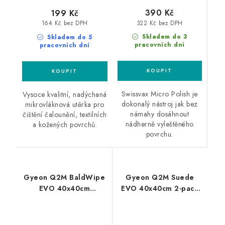
390 Kč
199 Kč
322 Kč bez DPH
164 Kč bez DPH
Skladem do 3
Skladem do 5
pracovních dní
pracovních dní
Swissvax Micro Polish je
Vysoce kvalitní, nadýchaná
dokonalý nástroj jak bez
mikrovláknová utěrka pro
námahy dosáhnout
čištění čalounění, textilních
nádherně vyleštěného
a kožených povrchů.
povrchu.
Gyeon Q2M BaldWipe
Gyeon Q2M Suede
EVO 40x40cm
EVO 40x40cm 2-pack
mikrovláknová utěrka
mikrovláknová utěrka