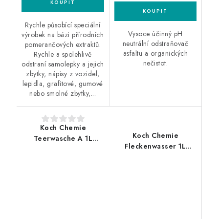
Rychle působící speciální
Vysoce účinný pH
výrobek na bázi přírodních
neutrální odstraňovač
pomerančových extraktů.
asfaltu a organických
Rychle a spolehlivě
nečistot.
odstraní samolepky a jejich
zbytky, nápisy z vozidel,
lepidla, grafitové, gumové
nebo smolné zbytky,...
Koch Chemie
Koch Chemie
Teerwasche A 1L
Fleckenwasser 1L
odstraňovač asfaltu
odstraňovač asfaltu