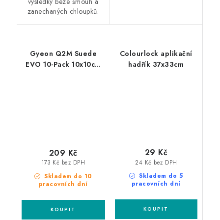
výsledky beze šmouh a
zanechaných chloupků.
Gyeon Q2M Suede
Colourlock aplikační
EVO 10-Pack 10x10cm
hadřík 37x33cm
semišové utěrky 10ks
29 Kč
209 Kč
24 Kč bez DPH
173 Kč bez DPH
Skladem do 5
Skladem do 10
pracovních dní
pracovních dní