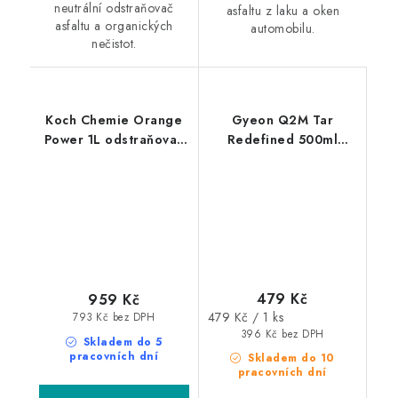
neutrální odstraňovač
asfaltu z laku a oken
asfaltu a organických
automobilu.
nečistot.
Koch Chemie Orange
Gyeon Q2M Tar
Power 1L odstraňovač
Redefined 500ml
asfaltu a lepidel
odstraňovač asfaltu a
organických nečistot
479 Kč
959 Kč
Měrná
479 Kč / 1 ks
793 Kč bez DPH
cena:
396 Kč bez DPH
Skladem do 5
pracovních dní
Skladem do 10
pracovních dní