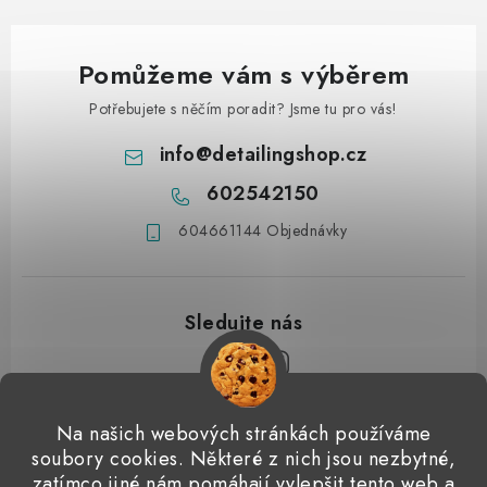
Pomůžeme vám s výběrem
Potřebujete s něčím poradit? Jsme tu pro vás!
info
@
detailingshop.cz
602542150
604661144 Objednávky
Z
Na našich webových stránkách používáme
á
soubory cookies. Některé z nich jsou nezbytné,
Přijímáme online platby
p
zatímco jiné nám pomáhají vylepšit tento web a