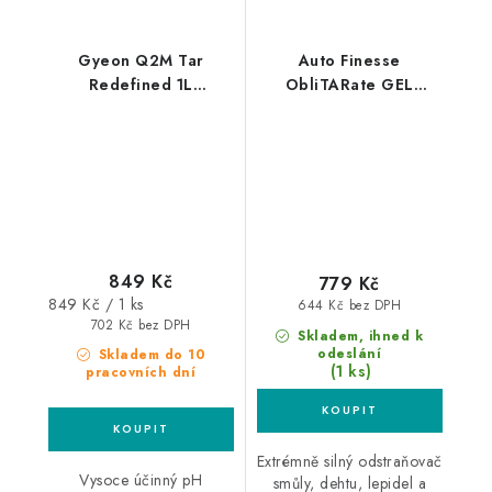
Gyeon Q2M Tar
Auto Finesse
Redefined 1L
ObliTARate GEL
odstraňovač asfaltu a
Tar&Glue Remover 1L
organických nečistot
odstraňovač asfaltu a
smůly
849 Kč
779 Kč
Měrná
849 Kč / 1 ks
644 Kč bez DPH
cena:
702 Kč bez DPH
Skladem, ihned k
odeslání
Skladem do 10
(1 ks)
pracovních dní
Extrémně silný odstraňovač
Vysoce účinný pH
smůly, dehtu, lepidel a