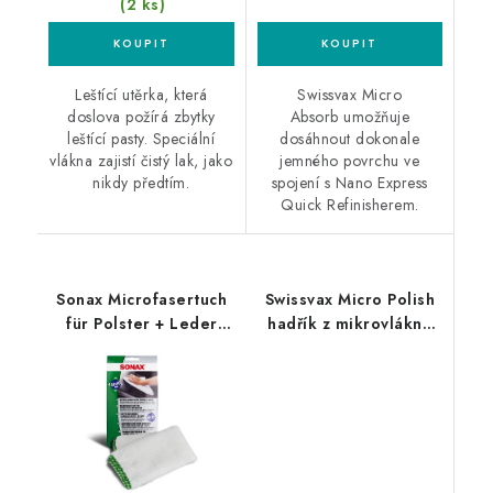
(2 ks)
Leštící utěrka, která
Swissvax Micro
doslova požírá zbytky
Absorb umožňuje
leštící pasty. Speciální
dosáhnout dokonale
vlákna zajistí čistý lak, jako
jemného povrchu ve
nikdy předtím.
spojení s Nano Express
Quick Refinisherem.
Sonax Microfasertuch
Swissvax Micro Polish
für Polster + Leder
hadřík z mikrovlákna
40x40cm
modrý
mikrovláknová utěrka