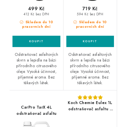
499 Kč
719 Kč
412 Kč bez DPH
594 Kč bez DPH
Skladem do 10
Skladem do 10
pracovních dní
pracovních dní
Odstraňovač asfaltových
Odstraňovač asfaltových
skvrn a lepidla na bázi
skvrn a lepidla na bázi
přírodního citrusového
přírodního citrusového
oleje. Vysoká účinnost,
oleje. Vysoká účinnost,
příjemné aroma. Bez
příjemné aroma. Bez
těkavých látek.
těkavých látek.
Koch Chemie Eulex 1L
CarPro TarX 4L
odstraňovač asfaltu a
odstraňovač asfaltu
lepidel