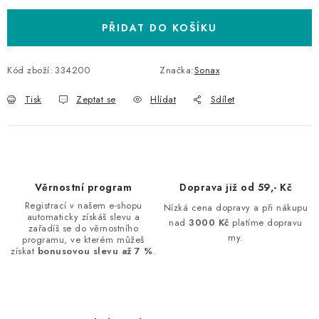
PŘIDAT DO KOŠÍKU
Kód zboží:
334200
Značka:
Sonax
Tisk
Zeptat se
Hlídat
Sdílet
Věrnostní program
Doprava již od 59,- Kč
Registrací v našem e-shopu
Nízká cena dopravy a při nákupu
automaticky získáš slevu a
nad
3000 Kč
platíme dopravu
zařadíš se do věrnostního
my.
programu, ve kterém můžeš
získat
bonusovou slevu až 7 %
.