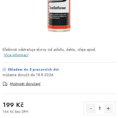
NAŠE SLUŽBY
KONTAKTY
PRODÁVANÉ ZNAČKY
BYDLENÍ
Efektivně odstraňuje skvrny od asfaltu, dehtu, oleje apod.
Více informací
Věrnostní program
Všeobecné obchodní podmínky
Podmínky ochrany osobních údajů
Mapa serveru
Skladem do 5 pracovních dní
18.8.2026
Možnosti doručení
199 Kč
164 Kč bez DPH
Měrná cena: