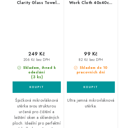
Clarity Glass Towel
Work Cloth 40x40cm
40x40cm utěrka na
mikrovláknová utěrka
skla
249 Kč
99 Kč
206 Kč bez DPH
82 Kč bez DPH
Skladem, ihned k
Skladem do 10
odeslání
pracovních dní
(3 ks)
Špičková mikrovláknová
Ultra jemná mikrovláknová
utěrka svou strukturou
utěrka.
určená pro čištění a
leštění oken a skleněných
ploch. Ideální pro perfektní