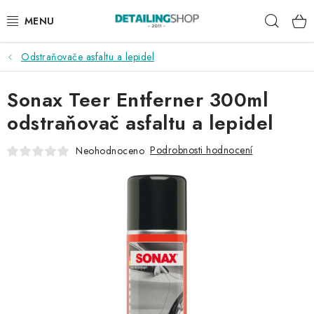
Přejít
Hleda
na
obsah
Odstraňovače asfaltu a lepidel
AKCE
Sonax Teer Entferner 300ml
NOVINKY
odstraňovač asfaltu a lepidel
EXTERIÉR
Podrobnosti hodnocení
Neohodnoceno
INTERIÉR
PŘÍSLUŠENSTVÍ
DÁRKOVÉ SADY A POUKAZY
ČLÁNKY