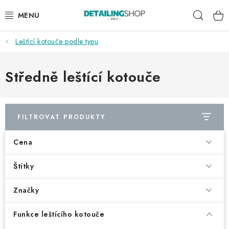
Přejít
Hleda
na
obsah
Leštící kotouče podle typu
AKCE
NOVINKY
Středně leštící kotouče
EXTERIÉR
FILTROVAT PRODUKTY
INTERIÉR
Cena
PŘÍSLUŠENSTVÍ
Štítky
DÁRKOVÉ SADY A POUKAZY
Značky
ČLÁNKY
Funkce leštícího kotouče