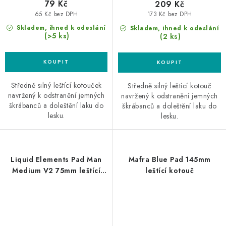
79 Kč
209 Kč
65 Kč bez DPH
173 Kč bez DPH
Skladem, ihned k odeslání
Skladem, ihned k odeslání
(>5 ks)
(2 ks)
Středně silný leštící kotouček
Středně silný leštící kotouč
navržený k odstranění jemných
navržený k odstranění jemných
škrábanců a doleštění laku do
škrábanců a doleštění laku do
lesku.
lesku.
Liquid Elements Pad Man
Mafra Blue Pad 145mm
Medium V2 75mm leštící
leštící kotouč
kotouč