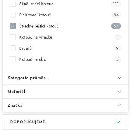
NAŠE SLUŽBY
Silně leštící kotouč
111
Finišovací kotouč
84
KONTAKTY
Středně leštící kotouč
64
PRODÁVANÉ ZNAČKY
Kotouč na vrtačku
1
BYDLENÍ
Brusný
9
Kotouč na sklo
5
Věrnostní program
Všeobecné obchodní podmínky
Podmínky ochrany osobních údajů
Mapa serveru
Kategorie průměru
Materiál
Značka
V
Ř
DOPORUČUJEME
ý
a