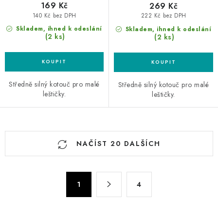
169 Kč
269 Kč
140 Kč bez DPH
222 Kč bez DPH
Skladem, ihned k odeslání
Skladem, ihned k odeslání
(2 ks)
(2 ks)
Středně silný kotouč pro malé
Středně silný kotouč pro malé
leštičky.
leštičky.
O
NAČÍST 20 DALŠÍCH
v
l
á
S
d
1
4
t
a
r
c
á