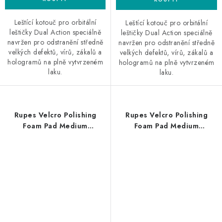
Leštící kotouč pro orbitální
Leštící kotouč pro orbitální
leštičky Dual Action speciálně
leštičky Dual Action speciálně
navržen pro odstranění středně
navržen pro odstranění středně
velkých defektů, vírů, zákalů a
velkých defektů, vírů, zákalů a
hologramů na plně vytvrzeném
hologramů na plně vytvrzeném
laku.
laku.
Rupes Velcro Polishing
Rupes Velcro Polishing
Foam Pad Medium
Foam Pad Medium
30/40mm leštící kotouč
50/70mm leštící kotouč