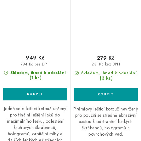
949 Kč
279 Kč
784 Kč bez DPH
231 Kč bez DPH
Skladem, ihned k odeslání
Skladem, ihned k odeslání
(1 ks)
(3 ks)
Jedná se o lešticí kotouč určený
Prémiový leštící kotouč navržený
pro finální leštění laků do
pro použití se středně abrazivní
maximálního lesku, odleštění
pastou k odstranění lehkých
kruhových škrábanců,
škrábanců, hologramů a
hologramů, orbitální mlhy a
povrchových vad.
dalších lehkých až středních