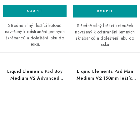
Středně silný leštící kotouč
Středně silný leštící kotouček
navržený k odstranění jemných
navržený k odstranění jemných
škrábanců a doleštění laku do
škrábanců a doleštění laku do
lesku.
lesku.
Liquid Elements Pad Boy
Liquid Elements Pad Man
Medium V2 Advanced
Medium V2 150mm leštící
40/50mm leštící kotouč
kotouč