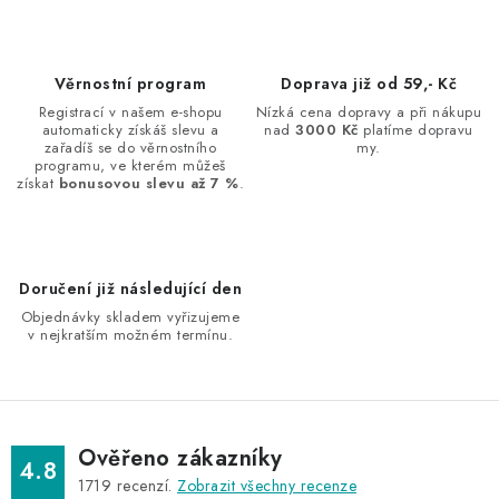
n
í
k
p
o
r
Věrnostní program
Doprava již od 59,- Kč
v
v
Registrací v našem e-shopu
Nízká cena dopravy a při nákupu
á
k
automaticky získáš slevu a
nad
3000 Kč
platíme dopravu
n
zařadíš se do věrnostního
my.
y
programu, ve kterém můžeš
í
v
získat
bonusovou slevu až 7 %
.
ý
p
i
Doručení již následující den
s
Objednávky skladem vyřizujeme
u
v nejkratším možném termínu.
Ověřeno zákazníky
4.8
1719
recenzí.
Zobrazit všechny recenze