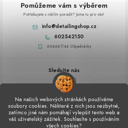
Pomůžeme vám s výběrem
Potřebujete s něčím poradit? Jsme tu pro vás!
info
@
detailingshop.cz
602542150
604661144 Objednávky
Z
Na našich webových stránkách používáme
á
soubory cookies. Některé z nich jsou nezbytné,
Přijímáme online platby
p
zatímco jiné nám pomáhají vylepšit tento web a
váš uživatelský zážitek. Souhlasíte s používáním
a
Detailingclub
Dodo Juice
Gyeon Quartz
ValetPRO
všech cookies?