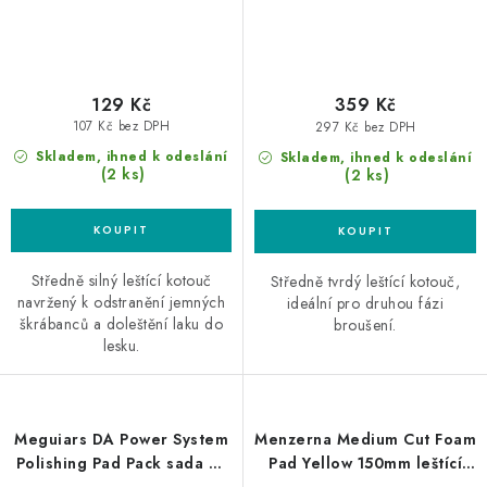
129 Kč
359 Kč
107 Kč bez DPH
297 Kč bez DPH
Skladem, ihned k odeslání
Skladem, ihned k odeslání
(2 ks)
(2 ks)
Středně silný leštící kotouč
Středně tvrdý leštící kotouč,
navržený k odstranění jemných
ideální pro druhou fázi
škrábanců a doleštění laku do
broušení.
lesku.
Meguiars DA Power System
Menzerna Medium Cut Foam
Polishing Pad Pack sada 4"
Pad Yellow 150mm leštící
lešticích kotoučů
kotouč