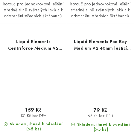
kotouč pro jednokrokové leštění
kotouč pro jednokrokové leštění
středně silně zvětralých laků a k
středně silně zvětralých laků a k
odstranění středních škrábanců.
odstranění středních škrábanců.
Liquid Elements
Liquid Elements Pad Boy
Centriforce Medium V2
Medium V2 40mm leštící
75mm leštící kotouč
kotouč
159 Kč
79 Kč
131 Kč bez DPH
65 Kč bez DPH
Skladem, ihned k odeslání
Skladem, ihned k odeslání
(>5 ks)
(>5 ks)