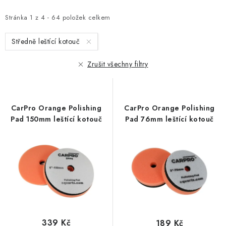
p
z
i
e
Stránka
1
z
4
-
64
položek celkem
s
n
Středně leštící kotouč
p
í
r
p
Zrušit všechny filtry
o
r
d
o
u
d
CarPro Orange Polishing
CarPro Orange Polishing
k
u
Pad 150mm leštící kotouč
Pad 76mm leštící kotouč
t
k
ů
t
ů
339 Kč
189 Kč