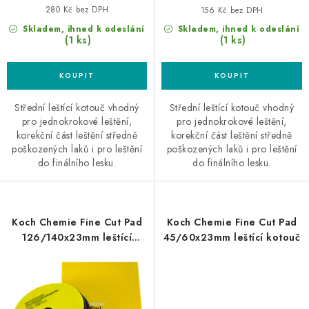
280 Kč bez DPH
156 Kč bez DPH
Skladem, ihned k odeslání
Skladem, ihned k odeslání
(1 ks)
(1 ks)
Střední leštící kotouč vhodný
Střední leštící kotouč vhodný
pro jednokrokové leštění,
pro jednokrokové leštění,
korekční část leštění středně
korekční část leštění středně
poškozených laků i pro leštění
poškozených laků i pro leštění
do finálního lesku.
do finálního lesku.
Koch Chemie Fine Cut Pad
Koch Chemie Fine Cut Pad
126/140x23mm leštící
45/60x23mm leštící kotouč
kotouč