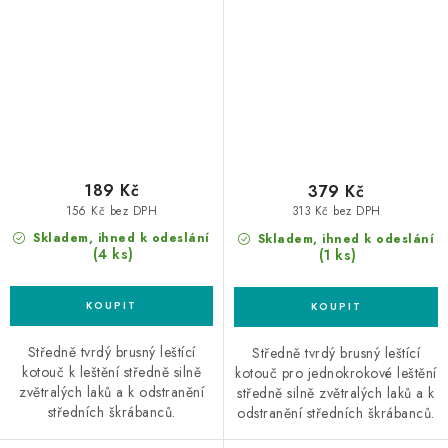
kotouč
189 Kč
379 Kč
156 Kč bez DPH
313 Kč bez DPH
Skladem, ihned k odeslání
Skladem, ihned k odeslání
(4 ks)
(1 ks)
Středně tvrdý brusný leštící
Středně tvrdý brusný leštící
kotouč k leštění středně silně
kotouč pro jednokrokové leštění
zvětralých laků a k odstranění
středně silně zvětralých laků a k
středních škrábanců.
odstranění středních škrábanců.