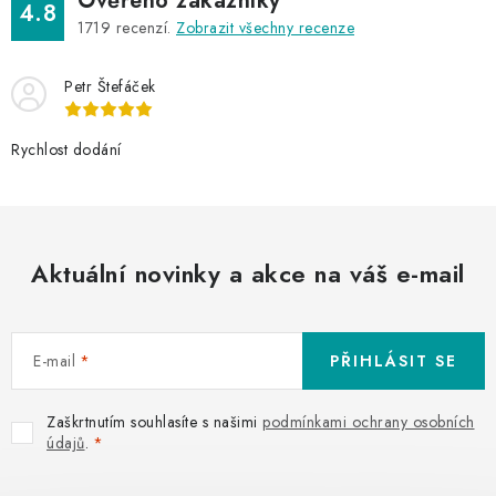
Ověřeno zákazníky
4.8
1719
recenzí.
Zobrazit všechny recenze
Petr Štefáček
Rychlost dodání
Aktuální novinky a akce na váš e-mail
E-mail
PŘIHLÁSIT SE
Zaškrtnutím souhlasíte s našimi
podmínkami ochrany osobních
údajů
.