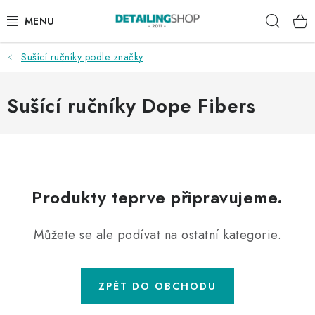
Přejít
Hleda
na
obsah
Sušící ručníky podle značky
AKCE
NOVINKY
Sušící ručníky Dope Fibers
EXTERIÉR
INTERIÉR
Produkty teprve připravujeme.
PŘÍSLUŠENSTVÍ
Můžete se ale podívat na ostatní kategorie.
DÁRKOVÉ SADY A POUKAZY
ČLÁNKY
ZPĚT DO OBCHODU