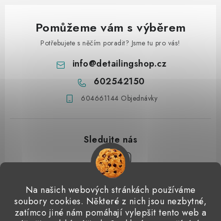
Pomůžeme vám s výběrem
Potřebujete s něčím poradit? Jsme tu pro vás!
info
@
detailingshop.cz
602542150
604661144 Objednávky
Z
Na našich webových stránkách používáme
á
soubory cookies. Některé z nich jsou nezbytné,
Přijímáme online platby
p
zatímco jiné nám pomáhají vylepšit tento web a