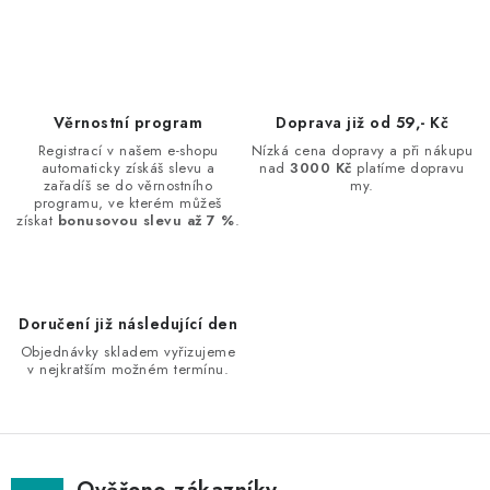
NAŠE SLUŽBY
KONTAKTY
PRODÁVANÉ ZNAČKY
Věrnostní program
Doprava již od 59,- Kč
Registrací v našem e-shopu
Nízká cena dopravy a při nákupu
automaticky získáš slevu a
nad
3000 Kč
platíme dopravu
BYDLENÍ
zařadíš se do věrnostního
my.
programu, ve kterém můžeš
získat
bonusovou slevu až 7 %
.
Věrnostní program
Všeobecné obchodní podmínky
Podmínky ochrany osobních údajů
Mapa serveru
Doručení již následující den
Objednávky skladem vyřizujeme
v nejkratším možném termínu.