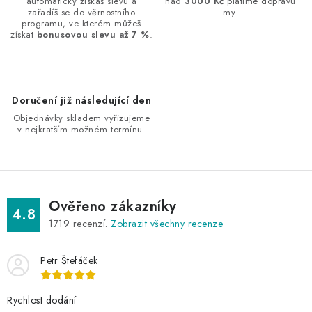
automaticky získáš slevu a
nad
3000 Kč
platíme dopravu
c
zařadíš se do věrnostního
my.
í
programu, ve kterém můžeš
získat
bonusovou slevu až 7 %
.
p
r
v
k
Doručení již následující den
y
Objednávky skladem vyřizujeme
v
v nejkratším možném termínu.
ý
p
i
s
Ověřeno zákazníky
4.8
u
1719
recenzí.
Zobrazit všechny recenze
Petr Štefáček
Rychlost dodání