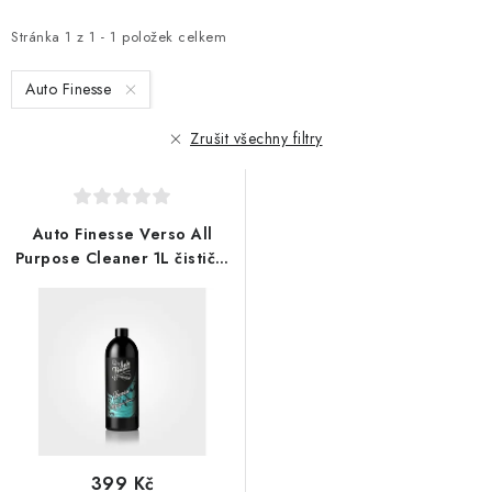
p
z
i
e
Stránka
1
z
1
-
1
položek celkem
s
n
Auto Finesse
p
í
r
p
Zrušit všechny filtry
o
r
d
o
u
d
Auto Finesse Verso All
k
u
Purpose Cleaner 1L čistič a
t
k
odmašťovač povrchu
ů
t
ů
399 Kč