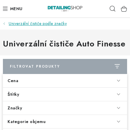
Přejít
Hleda
na
obsah
Univerzální čističe podle značky
AKCE
NOVINKY
Univerzální čističe Auto Finesse
EXTERIÉR
FILTROVAT PRODUKTY
INTERIÉR
Cena
PŘÍSLUŠENSTVÍ
Štítky
DÁRKOVÉ SADY A POUKAZY
Značky
ČLÁNKY
Kategorie objemu