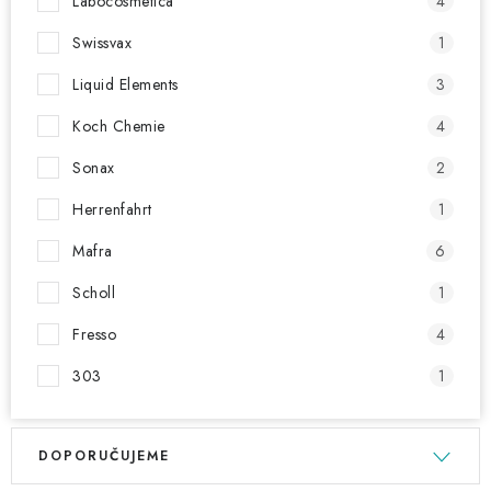
Labocosmetica
4
Swissvax
1
Liquid Elements
3
Koch Chemie
4
Sonax
2
Herrenfahrt
1
Mafra
6
Scholl
1
Fresso
4
303
1
V
Ř
DOPORUČUJEME
ý
a