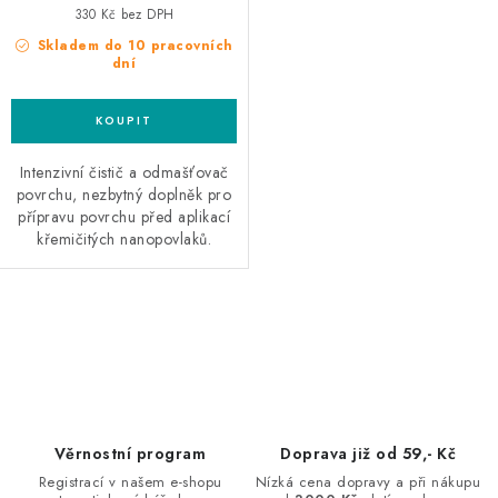
330 Kč bez DPH
Skladem do 10 pracovních
dní
Intenzivní čistič a odmašťovač
povrchu, nezbytný doplněk pro
přípravu povrchu před aplikací
křemičitých nanopovlaků.
O
v
l
á
d
Věrnostní program
Doprava již od 59,- Kč
a
Registrací v našem e-shopu
Nízká cena dopravy a při nákupu