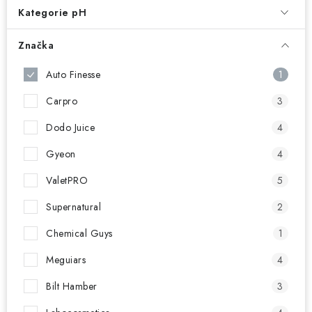
NAŠE SLUŽBY
Kategorie pH
KONTAKTY
Značka
PRODÁVANÉ ZNAČKY
Auto Finesse
1
Carpro
3
BYDLENÍ
Dodo Juice
4
Věrnostní program
Všeobecné obchodní podmínky
Gyeon
4
Podmínky ochrany osobních údajů
Mapa serveru
ValetPRO
5
Supernatural
2
Chemical Guys
1
Meguiars
4
Bilt Hamber
3