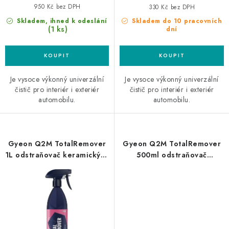
950 Kč bez DPH
330 Kč bez DPH
Skladem, ihned k odeslání
Skladem do 10 pracovních
(1 ks)
dní
Je vysoce výkonný univerzální
Je vysoce výkonný univerzální
čistič pro interiér i exteriér
čistič pro interiér i exteriér
automobilu.
automobilu.
Gyeon Q2M TotalRemover
Gyeon Q2M TotalRemover
1L odstraňovač keramických
500ml odstraňovač
povlaků a vosků
keramických povlaků a
vosků