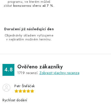
í
programu, ve kterém můžeš
získat
bonusovou slevu až 7 %
.
p
r
v
k
Doručení již následující den
y
Objednávky skladem vyřizujeme
v
v nejkratším možném termínu.
ý
p
i
s
Ověřeno zákazníky
4.8
u
1719
recenzí.
Zobrazit všechny recenze
Petr Štefáček
Rychlost dodání