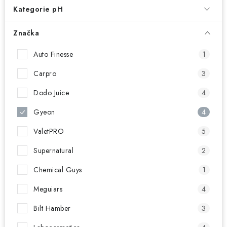
NAŠE SLUŽBY
Kategorie pH
KONTAKTY
Značka
PRODÁVANÉ ZNAČKY
Auto Finesse
1
Carpro
3
BYDLENÍ
Dodo Juice
4
Věrnostní program
Všeobecné obchodní podmínky
Gyeon
4
Podmínky ochrany osobních údajů
Mapa serveru
ValetPRO
5
Supernatural
2
Chemical Guys
1
Meguiars
4
Bilt Hamber
3