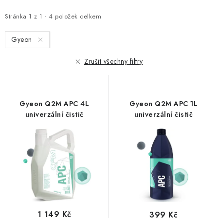
p
z
i
e
Stránka
1
z
1
-
4
položek celkem
s
n
Gyeon
p
í
r
p
Zrušit všechny filtry
o
r
d
o
u
d
Gyeon Q2M APC 4L
Gyeon Q2M APC 1L
k
u
univerzální čistič
univerzální čistič
t
k
ů
t
ů
1 149 Kč
399 Kč