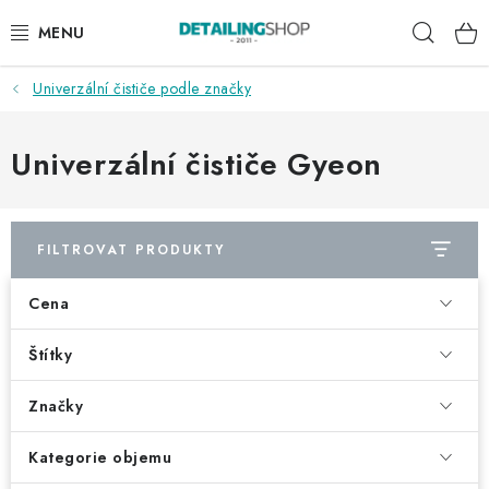
Přejít
Hleda
na
obsah
Univerzální čističe podle značky
AKCE
NOVINKY
Univerzální čističe Gyeon
EXTERIÉR
FILTROVAT PRODUKTY
INTERIÉR
Cena
PŘÍSLUŠENSTVÍ
Štítky
DÁRKOVÉ SADY A POUKAZY
Značky
ČLÁNKY
Kategorie objemu