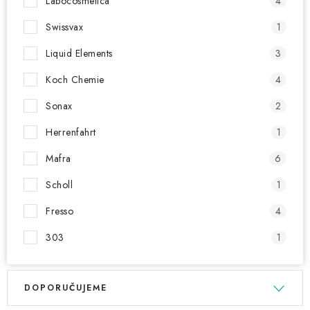
Labocosmetica
4
Swissvax
1
Liquid Elements
3
Koch Chemie
4
Sonax
2
Herrenfahrt
1
Mafra
6
Scholl
1
Fresso
4
303
1
V
Ř
DOPORUČUJEME
ý
a