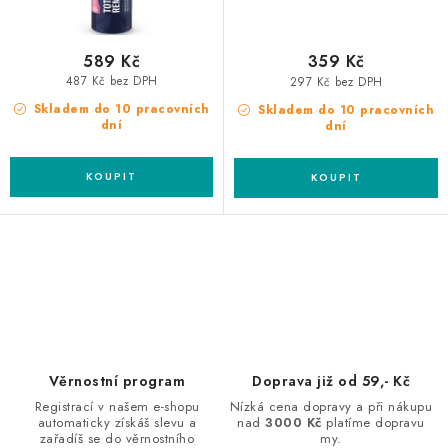
589 Kč
359 Kč
487 Kč bez DPH
297 Kč bez DPH
Skladem do 10 pracovních
Skladem do 10 pracovních
dní
dní
O
v
l
á
d
Věrnostní program
Doprava již od 59,- Kč
a
Registrací v našem e-shopu
Nízká cena dopravy a při nákupu
automaticky získáš slevu a
nad
3000 Kč
platíme dopravu
c
zařadíš se do věrnostního
my.