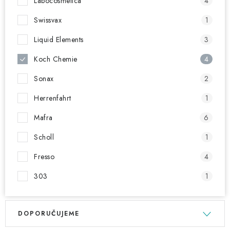
Labocosmetica
4
Swissvax
1
Liquid Elements
3
Koch Chemie
4
Sonax
2
Herrenfahrt
1
Mafra
6
Scholl
1
Fresso
4
303
1
V
Ř
DOPORUČUJEME
ý
a