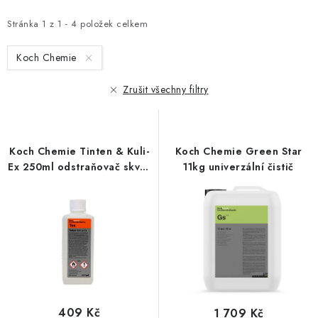
p
z
i
e
Stránka
1
z
1
-
4
položek celkem
s
n
Koch Chemie
p
í
r
p
Zrušit všechny filtry
o
r
d
o
u
d
Koch Chemie Tinten & Kuli-
Koch Chemie Green Star
k
u
Ex 250ml odstraňovač skvrn
11kg univerzální čistič
t
k
od inkoustu
ů
t
ů
409 Kč
1 709 Kč