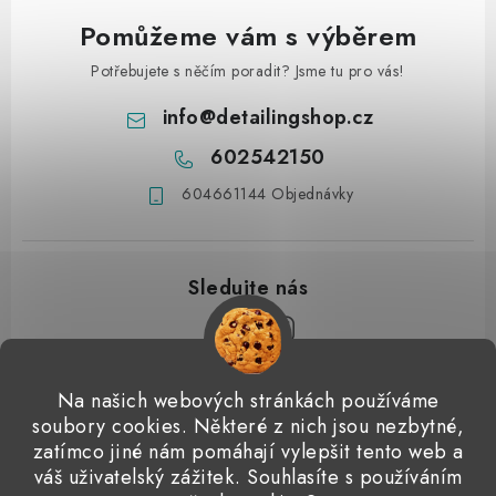
Pomůžeme vám s výběrem
Potřebujete s něčím poradit? Jsme tu pro vás!
info
@
detailingshop.cz
602542150
604661144 Objednávky
Z
Na našich webových stránkách používáme
á
soubory cookies. Některé z nich jsou nezbytné,
Přijímáme online platby
p
zatímco jiné nám pomáhají vylepšit tento web a
váš uživatelský zážitek. Souhlasíte s používáním
a
Detailingclub
Dodo Juice
Gyeon Quartz
ValetPRO