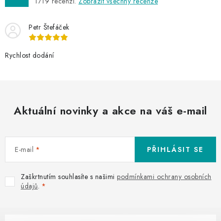
u
1719
recenzí.
Zobrazit všechny recenze
Petr Štefáček
Rychlost dodání
Aktuální novinky a akce na váš e-mail
E-mail
PŘIHLÁSIT SE
Zaškrtnutím souhlasíte s našimi
podmínkami ochrany osobních
údajů
.