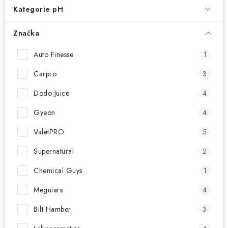
NAŠE SLUŽBY
Kategorie pH
KONTAKTY
Značka
PRODÁVANÉ ZNAČKY
Auto Finesse
1
Carpro
3
BYDLENÍ
Dodo Juice
4
Věrnostní program
Všeobecné obchodní podmínky
Gyeon
4
Podmínky ochrany osobních údajů
Mapa serveru
ValetPRO
5
Supernatural
2
Chemical Guys
1
Meguiars
4
Bilt Hamber
3