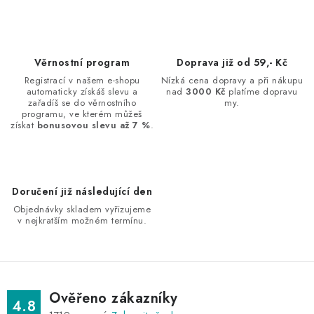
v
l
á
d
Věrnostní program
Doprava již od 59,- Kč
a
Registrací v našem e-shopu
Nízká cena dopravy a při nákupu
automaticky získáš slevu a
nad
3000 Kč
platíme dopravu
c
zařadíš se do věrnostního
my.
í
programu, ve kterém můžeš
získat
bonusovou slevu až 7 %
.
p
r
v
k
Doručení již následující den
y
Objednávky skladem vyřizujeme
v
v nejkratším možném termínu.
ý
p
i
s
Ověřeno zákazníky
4.8