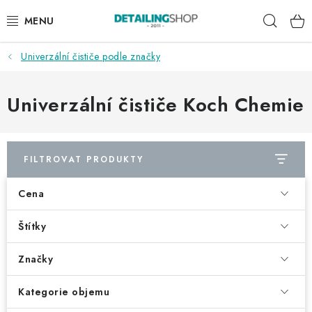
Přejít
Hleda
na
obsah
Univerzální čističe podle značky
AKCE
NOVINKY
Univerzální čističe Koch Chemie
EXTERIÉR
FILTROVAT PRODUKTY
INTERIÉR
Cena
PŘÍSLUŠENSTVÍ
Štítky
DÁRKOVÉ SADY A POUKAZY
Značky
ČLÁNKY
Kategorie objemu