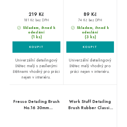
219 Kč
89 Kč
181 Kč bez DPH
74 Kč bez DPH
Skladem, ihned k
Skladem, ihned k
odeslání
odeslání
(1 ks)
(3 ks)
Univerzální detailingový
Univerzální detailingový
štětec malý s zesílenými
štětec malý vhodný pro
štětinami vhodný pro práci
práci nejen v interiéru.
nejen v interiéru.
Fresso Detailing Brush
Work Stuff Detailing
No.16 30mm
Brush Rubber Classic
detailingový štětec
24mm štětec na ALU
kola