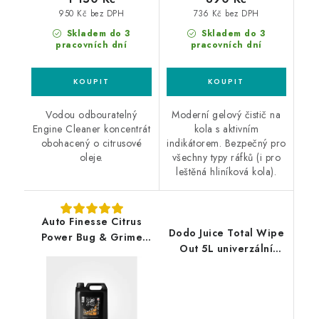
950 Kč bez DPH
736 Kč bez DPH
Skladem do 3
Skladem do 3
pracovních dní
pracovních dní
Vodou odbouratelný
Moderní gelový čistič na
Engine Cleaner koncentrát
kola s aktivním
obohacený o citrusové
indikátorem. Bezpečný pro
oleje.
všechny typy ráfků (i pro
leštěná hliníková kola).
Auto Finesse Citrus
Dodo Juice Total Wipe
Power Bug & Grime
Out 5L univerzální
Remover 5L pH
čistič
neutrální odstraňovač
hmyzu a špíny