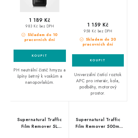
1 189 Kč
1 159 Kč
983 Kč bez DPH
958 Kč bez DPH
Skladem do 10
Skladem do 20
pracovních dní
pracovních dní
PH neutrální čistič hmyzu a
Univerzální čistící roztok
špíny šetrný k voskům a
APC pro interiér, kola,
nanopovlakům.
podběhy, motorový
prostor.
Supernatural Traffic
Supernatural Traffic
Film Remover 5L
Film Remover 500ml
univerzální čistič
univerzální čistič