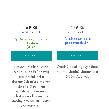
149 Kč
69 Kč
123 Kč bez DPH
57 Kč bez DPH
Skladem do 5
Skladem, ihned k
pracovních dní
odeslání
(4 ks)
Odolný detailingový štětec
Fresso Detailing Brush
na trhu vhodný vhodný pro
No.16 je ideální nástroj
čištění ALU kol.
pro čištění těžko
dostupných míst a malých
detailů. S jemným
syntetickým vlasem a
plastovým okováním je
vhodný pro použití uvnitř i
vně vozidla....