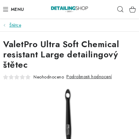
Přejít
Hleda
na
obsah
Štětce
AKCE
ValetPro Ultra Soft Chemical
NOVINKY
resistant Large detailingový
EXTERIÉR
štětec
INTERIÉR
Podrobnosti hodnocení
Neohodnoceno
PŘÍSLUŠENSTVÍ
DÁRKOVÉ SADY A POUKAZY
ČLÁNKY