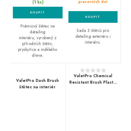
(1 ks)
pracovních dní
Prémiový štětec na
Sada 3 štětců pro
detailing
detailing exteriéru i
interiéru, vyrobený z
interiéru.
přírodních štětin,
pryskyřice a měkkého
dřeva.
ValetPro Chemical
ValetPro Dash Brush
Resistant Brush Plastic
štětec na interiér
Handle štětec na kola