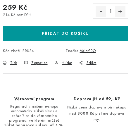
259 Kč
214 Kč bez DPH
Měrná cena:
PŘIDAT DO KOŠÍKU
Kód zboží:
BRU34
Značka:
ValetPRO
Tisk
Zeptat se
Hlídat
Sdílet
Věrnostní program
Doprava již od 59,- Kč
Registrací v našem e-shopu
Nízká cena dopravy a při nákupu
automaticky získáš slevu a
nad
3000 Kč
platíme dopravu
zařadíš se do věrnostního
my.
programu, ve kterém můžeš
získat
bonusovou slevu až 7 %
.