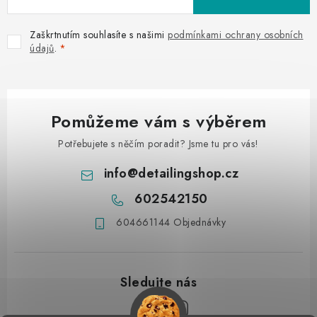
Zaškrtnutím souhlasíte s našimi
podmínkami ochrany osobních
údajů
.
Pomůžeme vám s výběrem
Potřebujete s něčím poradit? Jsme tu pro vás!
info
@
detailingshop.cz
602542150
604661144 Objednávky