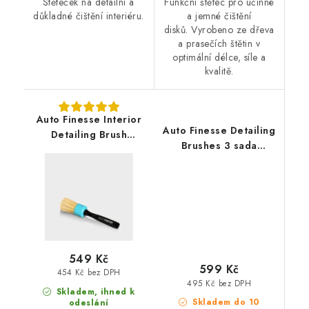
Štěteček na detailní a
Funkční štětec pro účinné
důkladné čištění interiéru.
a jemné čištění
disků. Vyrobeno ze dřeva
a prasečích štětin v
optimální délce, síle a
kvalitě.
Auto Finesse Interior
Auto Finesse Detailing
Detailing Brush
Brushes 3 sada
premiový štětec do
detailingových štětců
interiéru
549 Kč
599 Kč
454 Kč bez DPH
495 Kč bez DPH
Skladem, ihned k
Skladem do 10
odeslání