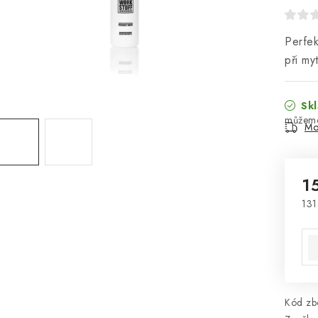
Perfek
při my
Skl
Mo
1
131
Mě
Kód zbo