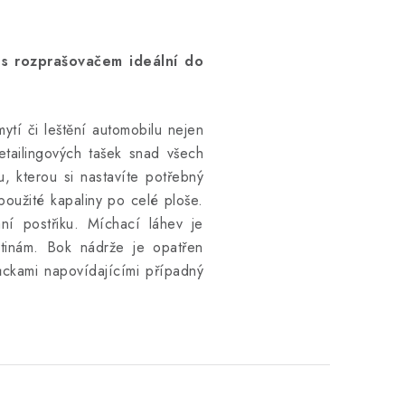
 s rozprašovačem ideální do
mytí či leštění automobilu nejen
etailingových tašek snad všech
, kterou si nastavíte potřebný
oužité kapaliny po celé ploše.
í postřiku. Míchací láhev je
utinám. Bok nádrže je opatřen
ckami napovídajícími případný