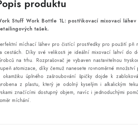
Popis produktu
ork Stuff Work Bottle 1L: postřikovací mixovací láhev
etailingových tašek.
erfektní míchací láhev pro čistící prostředky pro použití při 
a cestách. Díky své velikosti je ideální mixovací lahví do d
ýrobců na trhu. Rozprašovač je vybaven nastavitelnou tryskou
tupeň atomizace, díky čemuž nanesete rovnoměrné množství p
 okamžiku úplného zašroubování špičky dojde k zablokován
yrobena z plastu, který je odolný kyselým i alkalickým tek
yskami značícími dostupný objem, navíc i jednoduchými pomů
oměr míchání.