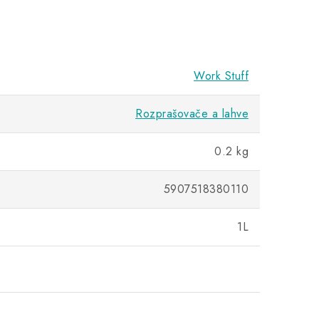
Work Stuff
Rozprašovače a lahve
0.2 kg
5907518380110
1L