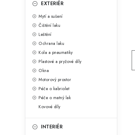
g
EXTERIÉR
r
o
Mytí a sušení
a
r
Čištění laku
n
i
Leštění
e
n
Ochrana laku
í
Kola a pneumatiky
Plastové a pryžové díly
p
Okna
a
Motorový prostor
n
Péče o kabriolet
Péče o matný lak
e
Kovové díly
l
INTERIÉR