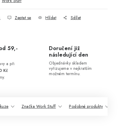
:
Work Stuff
k
Zeptat se
Hlídat
Sdílet
od 59,-
Doručení již
následující den
Objednávky skladem
vy a při
vyřizujeme v nejkratším
0 Kč
možném termínu.
my.
skuze
Značka Work Stuff
Podobné produkty