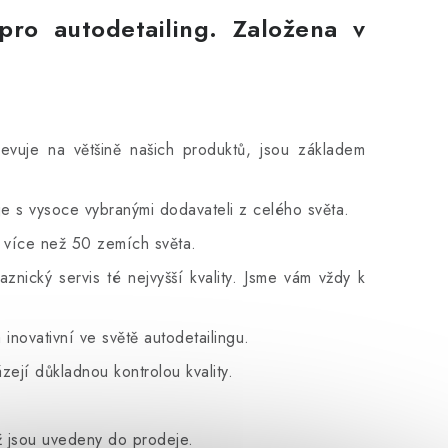
pro autodetailing.
Založena
v
vuje na většině našich produktů, jsou základem
je s vysoce vybranými
dodavateli z celého světa.
ve více než 50
zemích světa.
aznický servis
té nejvyšší kvality.
Jsme vám vždy k
a
inovativní ve světě autodetailingu.
ázejí důkladnou
kontrolou kvality.
ž jsou uvedeny do prodeje.