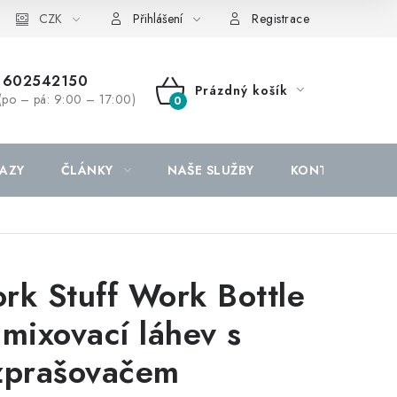
CZK
Přihlášení
Registrace
602542150
Prázdný košík
(po – pá: 9:00 – 17:00)
NÁKUPNÍ
KOŠÍK
AZY
ČLÁNKY
NAŠE SLUŽBY
KONTAKTY
rk Stuff Work Bottle
 mixovací láhev s
zprašovačem