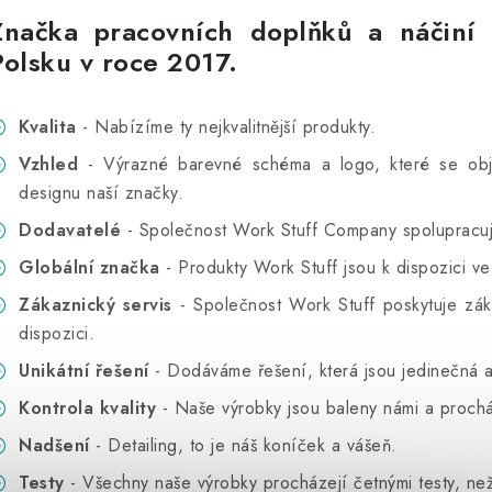
Značka pracovních doplňků a náčiní 
Polsku v roce 2017.
Kvalita
- Nabízíme ty nejkvalitnější produkty.
Vzhled
- Výrazné barevné schéma a logo, které se obje
designu naší značky.
Dodavatelé
- Společnost Work Stuff Company spolupracu
Globální značka
- Produkty Work Stuff jsou k dispozici 
Zákaznický servis
- Společnost Work Stuff poskytuje
zák
dispozici.
Unikátní řešení
- Dodáváme řešení, která jsou jedinečná 
Kontrola kvality
- Naše výrobky jsou baleny námi a proch
Nadšení
- Detailing, to je náš koníček a vášeň.
Testy
- Všechny naše výrobky procházejí četnými testy, ne