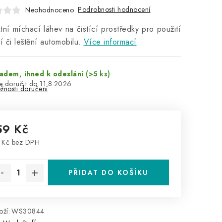
Podrobnosti hodnocení
Neohodnoceno
tní míchací láhev na čistící prostředky pro použití
tí či leštění automobilu.
Více informací
adem, ihned k odeslání
(>5 ks)
11.8.2026
žnosti doručení
59 Kč
 Kč bez DPH
rná cena:
PŘIDAT DO KOŠÍKU
ží:
WS30844