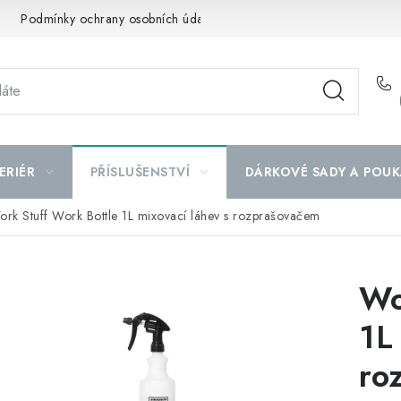
Podmínky ochrany osobních údajů
Mapa serveru
ERIÉR
PŘÍSLUŠENSTVÍ
DÁRKOVÉ SADY A POUK
rk Stuff Work Bottle 1L mixovací láhev s rozprašovačem
Wo
1L
ro