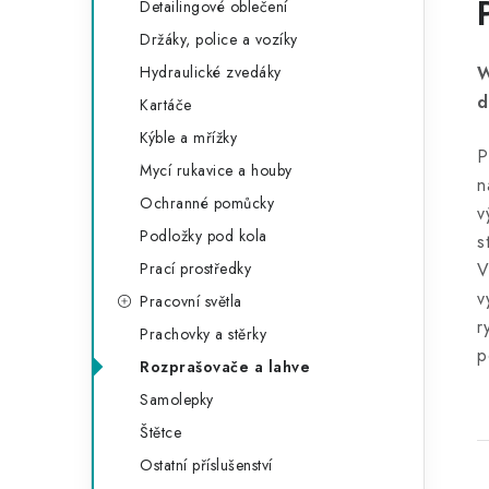
Detailingové oblečení
Držáky, police a vozíky
Hydraulické zvedáky
W
d
Kartáče
Kýble a mřížky
P
Mycí rukavice a houby
n
Ochranné pomůcky
v
Podložky pod kola
s
Prací prostředky
V
v
Pracovní světla
r
Prachovky a stěrky
p
Rozprašovače a lahve
Samolepky
Štětce
Ostatní příslušenství