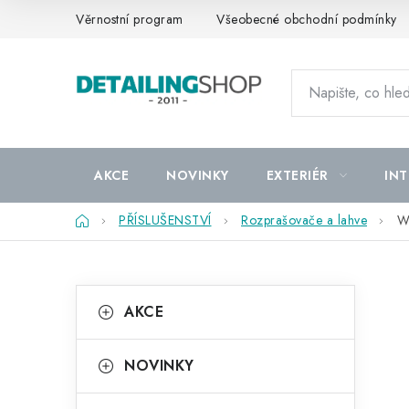
Přejít
Věrnostní program
Všeobecné obchodní podmínky
na
obsah
AKCE
NOVINKY
EXTERIÉR
INT
Domů
PŘÍSLUŠENSTVÍ
Rozprašovače a lahve
Wo
P
K
Přeskočit
AKCE
kategorie
a
o
t
s
NOVINKY
e
t