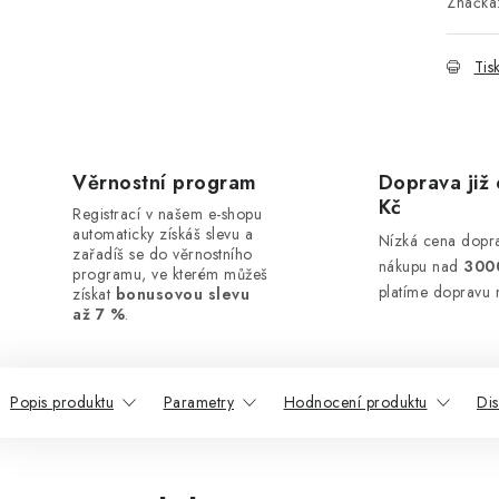
Značka
Tis
Věrnostní program
Doprava již 
Kč
Registrací v našem e-shopu
automaticky získáš slevu a
Nízká cena dopra
zařadíš se do věrnostního
nákupu nad
300
programu, ve kterém můžeš
platíme dopravu 
získat
bonusovou slevu
až 7 %
.
Popis produktu
Parametry
Hodnocení produktu
Di