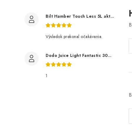
Bilt Hamber Touch Less 5L aktivní pěna
B
Výsledok prekonal očakávania.
Dodo Juice Light Fantastic 30ml měkký vosk
1
B