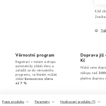
Kód zbo
Značka
Tis
Věrnostní program
Doprava již 
Kč
Registrací v našem e-shopu
automaticky získáš slevu a
Nízká cena dopra
zařadíš se do věrnostního
nákupu nad
300
programu, ve kterém můžeš
platíme dopravu 
získat
bonusovou slevu
až 7 %
.
Popis produktu
Parametry
Hodnocení produktu (1)