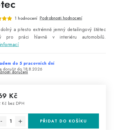
ětec
Podrobnosti hodnocení
1 hodnocení
dolný a přesto extrémně jemný detailingový štětec
ý pro práci hlavně v interiéru automobilů.
informací
adem do 5 pracovních dní
18.8.2026
žnosti doručení
69 Kč
 Kč bez DPH
rná cena:
PŘIDAT DO KOŠÍKU