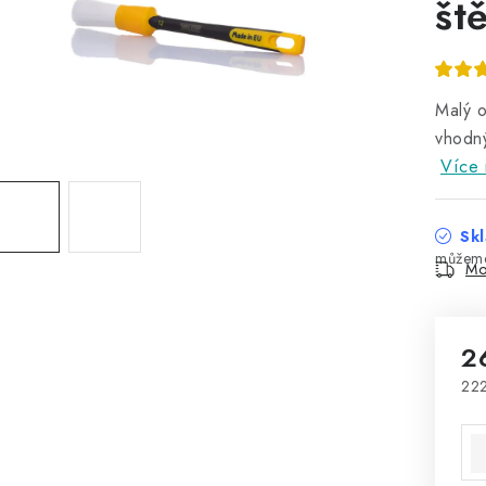
št
Malý o
vhodn
Více 
Skl
Mo
2
222
Mě