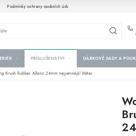
Podmínky ochrany osobních údajů
Mapa serveru
ERIÉR
PŘÍSLUŠENSTVÍ
DÁRKOVÉ SADY A POUK
ing Brush Rubber Albino 24mm nejjemnější štětec
Wo
Br
24