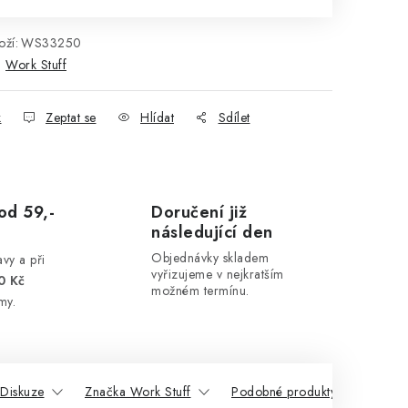
ží:
WS33250
:
Work Stuff
k
Zeptat se
Hlídat
Sdílet
od 59,-
Doručení již
následující den
Objednávky skladem
vy a při
vyřizujeme v nejkratším
0 Kč
možném termínu.
my.
Diskuze
Značka Work Stuff
Podobné produkty