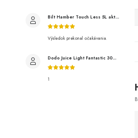
Bilt Hamber Touch Less 5L aktivní pěna
Výsledok prekonal očakávania.
Dodo Juice Light Fantastic 30ml měkký vosk
1
B
i