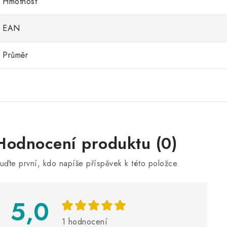
Hmotnost
EAN
Průměr
V
Hodnocení produktu (0)
ý
uďte první, kdo napíše příspěvek k této položce.
p
5,0
s
h
1 hodnocení