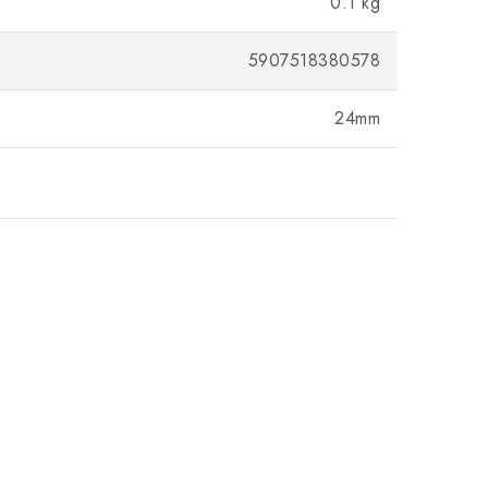
0.1 kg
5907518380578
24mm