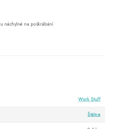
ru náchylné na poškrábání
Work Stuff
Štětce