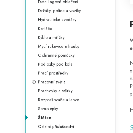
Detailingové oblečení
Držáky, police a vozíky
Hydraulické zvedáky
Kartáče
Kýble a mřížky
W
Mycí rukavice a houby
e
Ochranné pomůcky
N
Podložky pod kola
o
Prací prostředky
č
Pracovní světla
P
Prachovky a stěrky
p
Rozprašovače a lahve
Samolepky
H
Štětce
Ostatní příslušenství