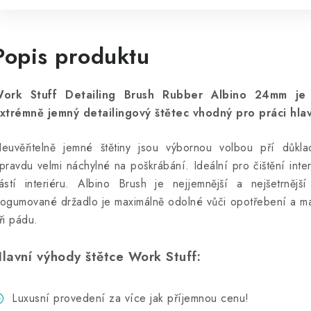
Popis produktu
ork Stuff Detailing Brush Rubber Albino 24mm je
xtrémně jemný detailingový štětec vhodný pro práci hlav
euvěřitelně jemné štětiny jsou výbornou volbou pří důkla
pravdu velmi náchylné na poškrábání. Ideální pro čištění inte
ástí interiéru. Albino Brush je nejjemnější a nejšetrnější
ogumované držadlo je maximálně odolné vůči opotřebení a ma
ři pádu.
lavní výhody štětce Work Stuff:
Luxusní provedení za více jak příjemnou cenu!