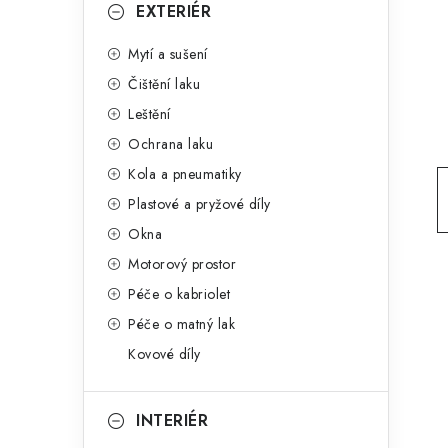
g
EXTERIÉR
r
o
Mytí a sušení
a
r
Čištění laku
n
i
Leštění
e
n
Ochrana laku
í
Kola a pneumatiky
Plastové a pryžové díly
p
Okna
a
Motorový prostor
n
Péče o kabriolet
Péče o matný lak
e
Kovové díly
l
INTERIÉR