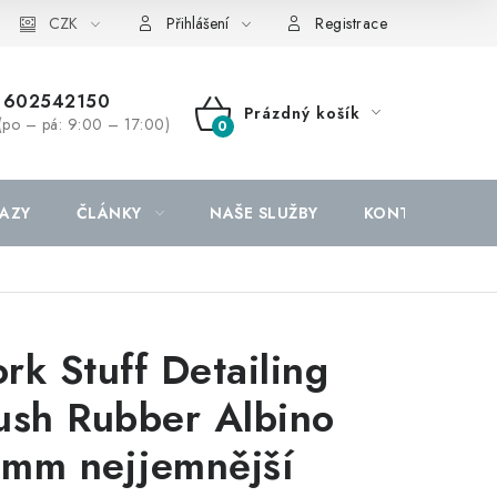
CZK
Přihlášení
Registrace
602542150
Prázdný košík
(po – pá: 9:00 – 17:00)
NÁKUPNÍ
KOŠÍK
AZY
ČLÁNKY
NAŠE SLUŽBY
KONTAKTY
rk Stuff Detailing
ush Rubber Albino
mm nejjemnější