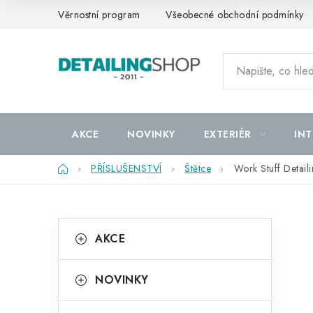
Přejít
Věrnostní program
Všeobecné obchodní podmínky
na
obsah
AKCE
NOVINKY
EXTERIÉR
INT
Domů
PŘÍSLUŠENSTVÍ
Štětce
Work Stuff Detail
P
K
Přeskočit
AKCE
kategorie
a
o
t
s
NOVINKY
e
t