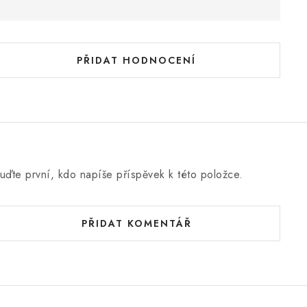
o
d
n
PŘIDAT HODNOCENÍ
o
c
e
n
uďte první, kdo napíše příspěvek k této položce.
PŘIDAT KOMENTÁŘ