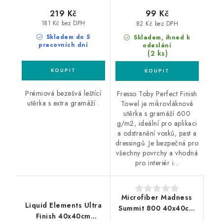
219 Kč
99 Kč
181 Kč bez DPH
82 Kč bez DPH
Skladem do 5
Skladem, ihned k
pracovních dní
odeslání
(2 ks)
Prémiová bezešvá leštící
Fresso Toby Perfect Finish
utěrka s extra gramáží .
Towel je mikrovláknová
utěrka s gramáží 600
g/m2, ideální pro aplikaci
a odstranění vosků, past a
dressingů. Je bezpečná pro
všechny povrchy a vhodná
pro interiér i...
Microfiber Madness
Liquid Elements Ultra
Summit 800 40x40cm
Finish 40x40cm
mikrovláknová utěrka