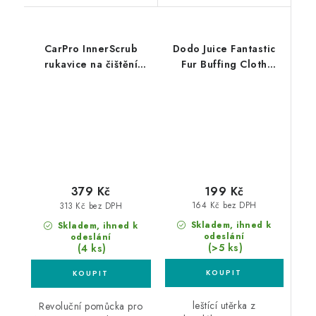
CarPro InnerScrub
Dodo Juice Fantastic
rukavice na čištění
Fur Buffing Cloth
kůže a plastů
40x40cm leštící utěrka
z mikrovlákna
199 Kč
379 Kč
164 Kč bez DPH
313 Kč bez DPH
Skladem, ihned k
Skladem, ihned k
odeslání
odeslání
(>5 ks)
(4 ks)
leštící utěrka z
Revoluční pomůcka pro