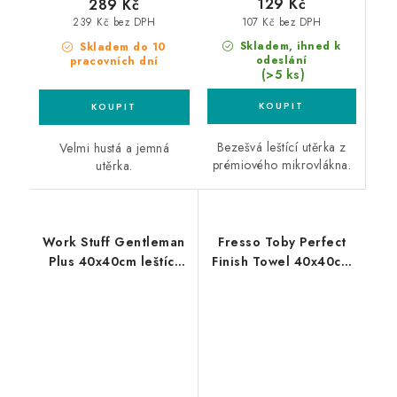
129 Kč
289 Kč
107 Kč bez DPH
239 Kč bez DPH
Skladem, ihned k
Skladem do 10
odeslání
pracovních dní
(>5 ks)
Bezešvá leštící utěrka z
Velmi hustá a jemná
prémiového mikrovlákna.
utěrka.
Work Stuff Gentleman
Fresso Toby Perfect
Plus 40x40cm leštící
Finish Towel 40x40cm
utěrka
mikrovláknová utěrka