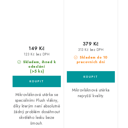
mikrovláknová utěrka
379 Kč
149 Kč
313 Kč bez DPH
123 Kč bez DPH
Skladem do 10
Skladem, ihned k
pracovních dní
odeslání
(>5 ks)
Mikrovláknová utěrka
Mikrovláknová utěrka se
nejvyšší kvality.
speciálními Plush vlákny,
díky kterým není absolutně
žádný problém dosáhnout
skvělého lesku beze
šmouh.