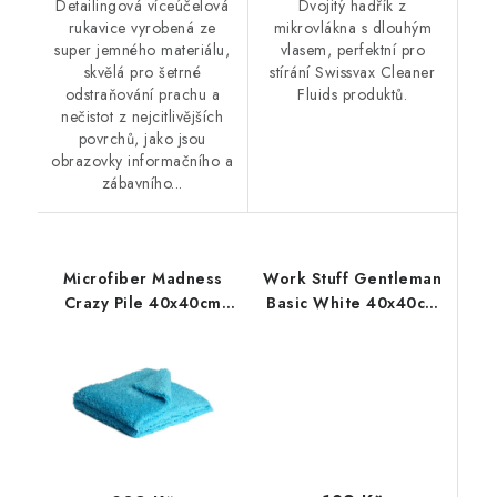
Detailingová víceúčelová
Dvojitý hadřík z
rukavice vyrobená ze
mikrovlákna s dlouhým
super jemného materiálu,
vlasem, perfektní pro
skvělá pro šetrné
stírání Swissvax Cleaner
odstraňování prachu a
Fluids produktů.
nečistot z nejcitlivějších
povrchů, jako jsou
obrazovky informačního a
zábavního...
Microfiber Madness
Work Stuff Gentleman
Crazy Pile 40x40cm
Basic White 40x40cm
mikrovláknová utěrka
leštící utěrka bílá