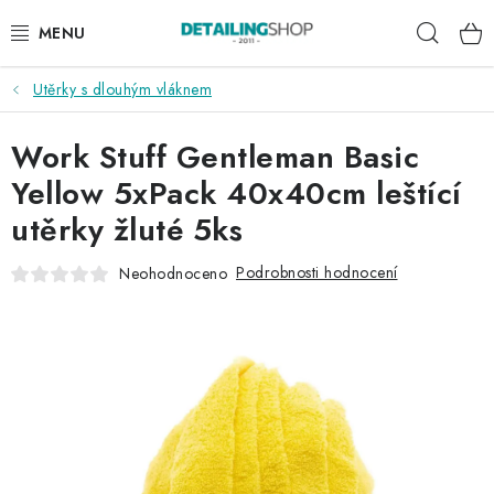
Přejít
Hleda
na
obsah
Utěrky s dlouhým vláknem
AKCE
Work Stuff Gentleman Basic
NOVINKY
Yellow 5xPack 40x40cm leštící
EXTERIÉR
utěrky žluté 5ks
INTERIÉR
Podrobnosti hodnocení
Neohodnoceno
PŘÍSLUŠENSTVÍ
DÁRKOVÉ SADY A POUKAZY
ČLÁNKY