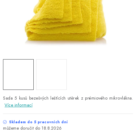
NAŠE SLUŽBY
KONTAKTY
PRODÁVANÉ ZNAČKY
BYDLENÍ
Věrnostní program
Všeobecné obchodní podmínky
Podmínky ochrany osobních údajů
Mapa serveru
Sada 5 kusů bezešvých leštících utěrek z prémiového mikrovlákna.
Více informací
Skladem do 5 pracovních dní
18.8.2026