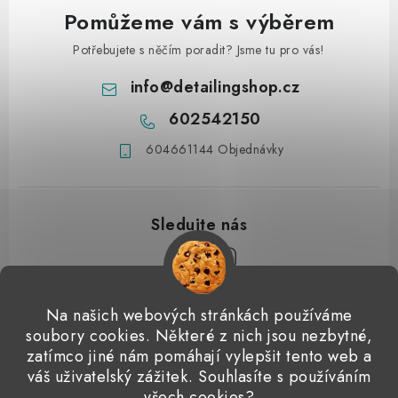
Pomůžeme vám s výběrem
Potřebujete s něčím poradit? Jsme tu pro vás!
info
@
detailingshop.cz
602542150
604661144 Objednávky
Z
Na našich webových stránkách používáme
á
soubory cookies. Některé z nich jsou nezbytné,
Přijímáme online platby
p
zatímco jiné nám pomáhají vylepšit tento web a
váš uživatelský zážitek. Souhlasíte s používáním
a
Detailingclub
Dodo Juice
Gyeon Quartz
ValetPRO
všech cookies?