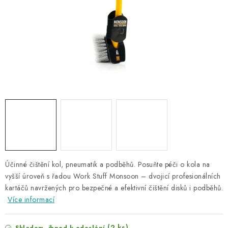
NAŠE SLUŽBY
KONTAKTY
PRODÁVANÉ ZNAČKY
BYDLENÍ
Věrnostní program
Všeobecné obchodní podmínky
Podmínky ochrany osobních údajů
Mapa serveru
Účinné čištění kol, pneumatik a podběhů. Posuňte péči o kola na
vyšší úroveň s řadou Work Stuff Monsoon – dvojicí profesionálních
kartáčů navržených pro bezpečné a efektivní čištění disků i podběhů.
Více informací
(2 ks)