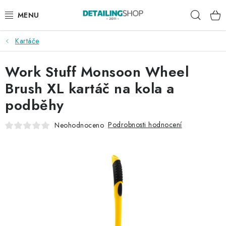
Přejít
Hleda
na
obsah
Kartáče
AKCE
Work Stuff Monsoon Wheel
NOVINKY
Brush XL kartáč na kola a
EXTERIÉR
podběhy
INTERIÉR
Podrobnosti hodnocení
Neohodnoceno
PŘÍSLUŠENSTVÍ
DÁRKOVÉ SADY A POUKAZY
ČLÁNKY