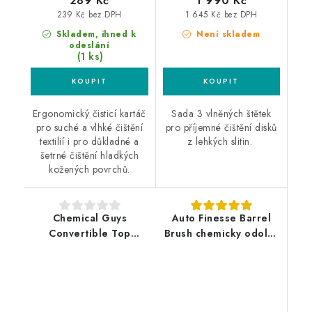
289 Kč
1 990 Kč
239 Kč bez DPH
1 645 Kč bez DPH
Skladem, ihned k
Není skladem
odeslání
(1 ks)
Ergonomický čisticí kartáč
Sada 3 vlněných štětek
pro suché a vlhké čištění
pro příjemné čištění disků
textilií i pro důkladné a
z lehkých slitin.
šetrné čištění hladkých
kožených povrchů.
Chemical Guys
Auto Finesse Barrel
Convertible Top
Brush chemicky odolný
Cleaning Brush kartáč
kartáč na kola
na textilní střechy