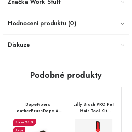
Značka
 Work Stuff
Hodnocení produktu (0)
Diskuze
Podobné produkty
DopeFibers
Lilly Brush PRO Pet
LeatherBrushDope #5
Hair Tool Kit
kartáč na kůži
odstraňovač chlupů
20 %
Akce