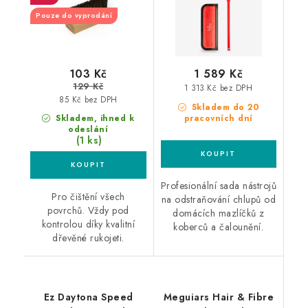
Pouze do vyprodání
103 Kč
1 589 Kč
129 Kč
1 313 Kč bez DPH
85 Kč bez DPH
Skladem do 20
Skladem, ihned k
pracovních dní
odeslání
(1 ks)
Profesionální sada nástrojů
Pro čištění všech
na odstraňování chlupů od
povrchů. Vždy pod
domácích mazlíčků z
kontrolou díky kvalitní
koberců a čalounění.
dřevěné rukojeti.
Ez Daytona Speed
Meguiars Hair & Fibre