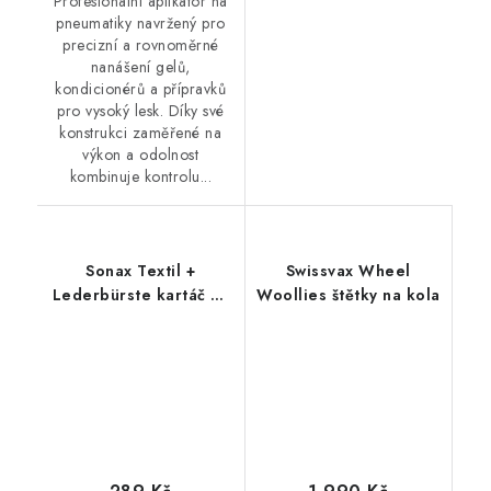
Profesionální aplikátor na
pneumatiky navržený pro
precizní a rovnoměrné
nanášení gelů,
kondicionérů a přípravků
pro vysoký lesk. Díky své
konstrukci zaměřené na
výkon a odolnost
kombinuje kontrolu...
Sonax Textil +
Swissvax Wheel
Lederbürste kartáč na
Woollies štětky na kola
kůži a textil