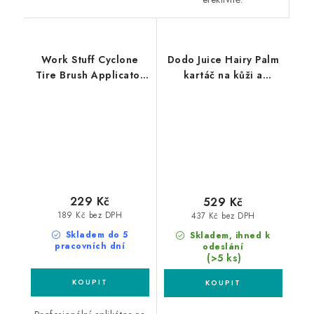
Work Stuff Cyclone
Dodo Juice Hairy Palm
Tire Brush Applicator
kartáč na kůži a
aplikátor na
čalounění
pneumatiky
229 Kč
529 Kč
189 Kč bez DPH
437 Kč bez DPH
Skladem do 5
Skladem, ihned k
pracovních dní
odeslání
(>5 ks)