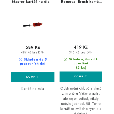
Master kartáč na disky
Removal Brush kartáč
malý
na odstranění vlasů a
chlupů
419 Kč
589 Kč
346 Kč bez DPH
487 Kč bez DPH
Skladem, ihned k
Skladem do 5
odeslání
pracovních dní
(2 ks)
Odstranění chlupů a vlasů
Kartáč na kola
z interiéru Vašeho auta,
ale nejen odtud, nikdy
nebylo jednodušší. Tento
kartáč to zvládne rychle a
efektivně.