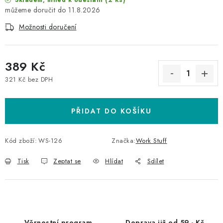
Skladem, ihned k odeslání
11.8.2026
Možnosti doručení
389 Kč
321 Kč bez DPH
Měrná cena:
PŘIDAT DO KOŠÍKU
Kód zboží:
WS-126
Značka:
Work Stuff
Tisk
Zeptat se
Hlídat
Sdílet
Věrnostní program
Doprava již od 59,- Kč