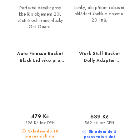
Lehký, ale přitom robustní
Perfektní detailingový
skládací kbelík o objemu
kbelík s objemem 20L
20 litrů.
včetně ochranné vložky
Grit Guard.
Auto Finesse Bucket
Work Stuff Bucket
Black Lid víko pro
Dolly Adapter
detailingový kbelík
spojovací adaptér
479 Kč
689 Kč
396 Kč bez DPH
569 Kč bez DPH
Skladem do 10
Skladem do 5
pracovních dní
pracovních dní