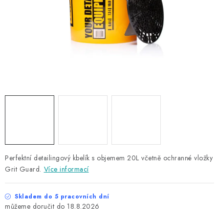
NAŠE SLUŽBY
KONTAKTY
PRODÁVANÉ ZNAČKY
BYDLENÍ
Věrnostní program
Všeobecné obchodní podmínky
Podmínky ochrany osobních údajů
Mapa serveru
Perfektní detailingový kbelík s objemem 20L včetně ochranné vložky
Grit Guard.
Více informací
Skladem do 5 pracovních dní
18.8.2026