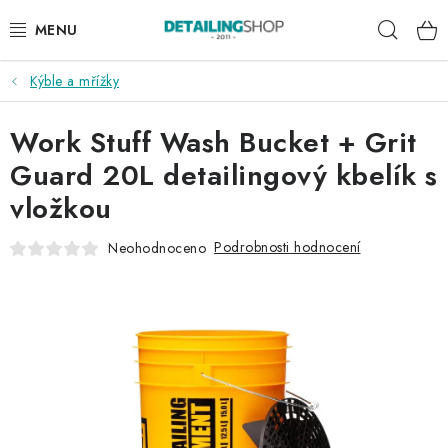
Přejít
Hleda
na
obsah
Kýble a mřížky
AKCE
Work Stuff Wash Bucket + Grit
NOVINKY
Guard 20L detailingový kbelík s
EXTERIÉR
vložkou
INTERIÉR
Podrobnosti hodnocení
Neohodnoceno
PŘÍSLUŠENSTVÍ
DÁRKOVÉ SADY A POUKAZY
ČLÁNKY