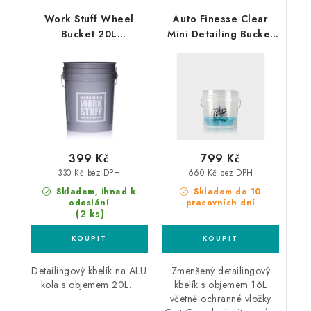
Work Stuff Wheel
Auto Finesse Clear
Bucket 20L
Mini Detailing Bucket
detailingový kbelík
16L detailingový kbelík
399 Kč
799 Kč
330 Kč bez DPH
660 Kč bez DPH
Skladem, ihned k
Skladem do 10
odeslání
pracovních dní
(2 ks)
Detailingový kbelík na ALU
Zmenšený detailingový
kola s objemem 20L.
kbelík s objemem 16L
včetně ochranné vložky