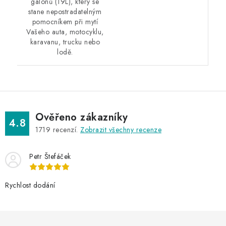
galonů (19L), který se
stane nepostradatelným
pomocníkem při mytí
Vašeho auta, motocyklu,
karavanu, trucku nebo
lodě.
Ověřeno zákazníky
4.8
1719
recenzí.
Zobrazit všechny recenze
Petr Štefáček
Rychlost dodání