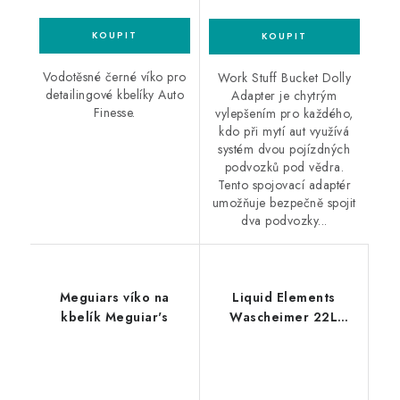
Vodotěsné černé víko pro
Work Stuff Bucket Dolly
detailingové kbelíky Auto
Adapter je chytrým
Finesse.
vylepšením pro každého,
kdo při mytí aut využívá
systém dvou pojízdných
podvozků pod vědra.
Tento spojovací adaptér
umožňuje bezpečně spojit
dva podvozky...
Meguiars víko na
Liquid Elements
kbelík Meguiar's
Wascheimer 22L
Forged Carbon kbelík
s mřížkou a víkem