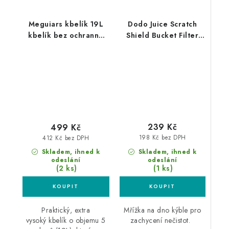
Meguiars kbelík 19L
Dodo Juice Scratch
kbelík bez ochranné
Shield Bucket Filter
vložky
Black mřížka
239 Kč
499 Kč
198 Kč bez DPH
412 Kč bez DPH
Skladem, ihned k
Skladem, ihned k
odeslání
odeslání
(1 ks)
(2 ks)
Mřížka na dno kýble pro
Praktický, extra
zachycení nečistot.
vysoký kbelík o objemu 5