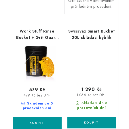
Grit Guard v limitovaném
průhledném provedení.
Work Stuff Rinse
Swissvax Smart Bucket
Bucket + Grit Guard
20L skládací kyblík
20L detailingový
kbelík s vložkou
1 290 Kč
579 Kč
1 066 Kč bez DPH
479 Kč bez DPH
Skladem do 3
Skladem do 5
pracovních dní
pracovních dní