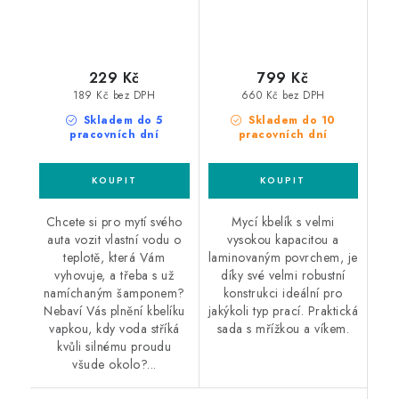
229 Kč
799 Kč
189 Kč bez DPH
660 Kč bez DPH
Skladem do 5
Skladem do 10
pracovních dní
pracovních dní
Chcete si pro mytí svého
Mycí kbelík s velmi
auta vozit vlastní vodu o
vysokou kapacitou a
teplotě, která Vám
laminovaným povrchem, je
vyhovuje, a třeba s už
díky své velmi robustní
namíchaným šamponem?
konstrukci ideální pro
Nebaví Vás plnění kbelíku
jakýkoli typ prací. Praktická
vapkou, kdy voda stříká
sada s mřížkou a víkem.
kvůli silnému proudu
všude okolo?...