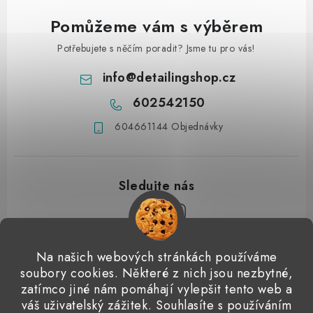
Pomůžeme vám s výběrem
Potřebujete s něčím poradit? Jsme tu pro vás!
info
@
detailingshop.cz
602542150
604661144 Objednávky
Z
Na našich webových stránkách používáme
á
soubory cookies. Některé z nich jsou nezbytné,
Přijímáme online platby
p
zatímco jiné nám pomáhají vylepšit tento web a
váš uživatelský zážitek. Souhlasíte s používáním
a
Detailingclub
Dodo Juice
Gyeon Quartz
ValetPRO