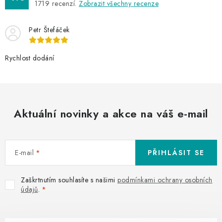
1719
recenzí.
Zobrazit všechny recenze
c
í
Petr Štefáček
p
r
v
Rychlost dodání
k
y
v
ý
Aktuální novinky a akce na váš e-mail
p
i
s
E-mail
PŘIHLÁSIT SE
u
Zaškrtnutím souhlasíte s našimi
podmínkami ochrany osobních
údajů
.