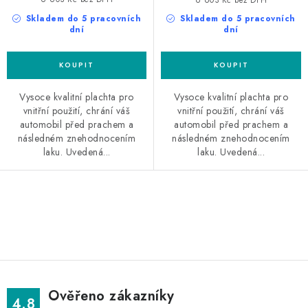
Skladem do 5 pracovních
Skladem do 5 pracovních
dní
dní
Vysoce kvalitní plachta pro
Vysoce kvalitní plachta pro
vnitřní použití, chrání váš
vnitřní použití, chrání váš
automobil před prachem a
automobil před prachem a
následném znehodnocením
následném znehodnocením
laku. Uvedená...
laku. Uvedená...
O
v
l
á
d
Ověřeno zákazníky
a
4.8