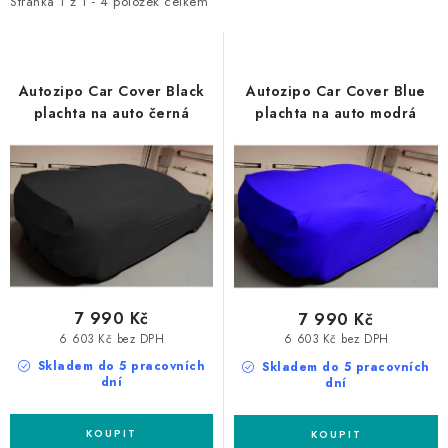
i
e
NAŠE SLUŽBY
Stránka
1
z
1
-
4
položek celkem
s
n
KONTAKTY
p
í
r
p
Autozipo Car Cover Black
Autozipo Car Cover Blue
PRODÁVANÉ ZNAČKY
o
r
plachta na auto černá
plachta na auto modrá
d
o
BYDLENÍ
u
d
k
u
Věrnostní program
Všeobecné obchodní podmínky
t
k
Podmínky ochrany osobních údajů
Mapa serveru
ů
t
ů
7 990 Kč
7 990 Kč
6 603 Kč bez DPH
6 603 Kč bez DPH
Skladem do 5 pracovních
Skladem do 5 pracovních
dní
dní