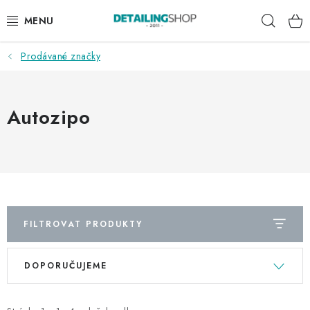
Přejít
Hleda
na
obsah
Prodávané značky
AKCE
NOVINKY
Autozipo
EXTERIÉR
INTERIÉR
PŘÍSLUŠENSTVÍ
FILTROVAT PRODUKTY
DÁRKOVÉ SADY A POUKAZY
V
Ř
DOPORUČUJEME
ý
a
ČLÁNKY
p
z