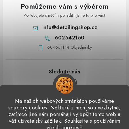
Pomůžeme vám s výběrem
Potřebujete s něčím poradit? Jsme tu pro vás!
info
@
detailingshop.cz
602542150
604661144 Objednávky
Z
Na našich webových stránkách používáme
á
soubory cookies. Některé z nich jsou nezbytné,
Přijímáme online platby
p
zatímco jiné nám pomáhají vylepšit tento web a
váš uživatelský zážitek. Souhlasíte s používáním
a
Detailingclub
Dodo Juice
Gyeon Quartz
ValetPRO
všech cookies?