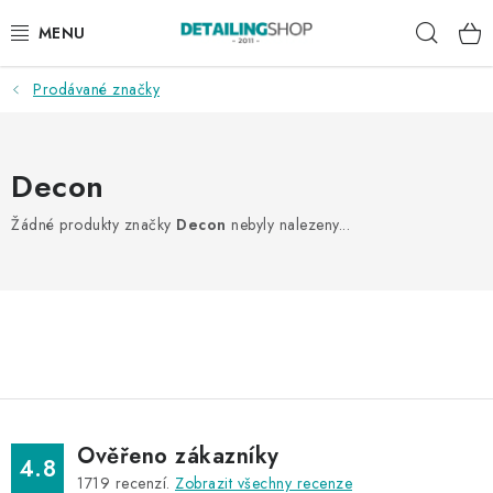
Přejít
Hleda
na
obsah
Prodávané značky
AKCE
NOVINKY
Decon
EXTERIÉR
Žádné produkty značky
Decon
nebyly nalezeny...
INTERIÉR
PŘÍSLUŠENSTVÍ
DÁRKOVÉ SADY A POUKAZY
ČLÁNKY
Ověřeno zákazníky
4.8
1719
recenzí.
Zobrazit všechny recenze