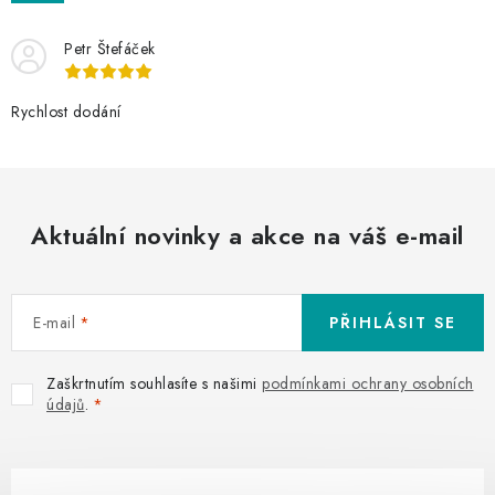
NAŠE SLUŽBY
Petr Štefáček
KONTAKTY
Rychlost dodání
PRODÁVANÉ ZNAČKY
BYDLENÍ
Aktuální novinky a akce na váš e-mail
Věrnostní program
Všeobecné obchodní podmínky
Podmínky ochrany osobních údajů
Mapa serveru
E-mail
PŘIHLÁSIT SE
Zaškrtnutím souhlasíte s našimi
podmínkami ochrany osobních
údajů
.