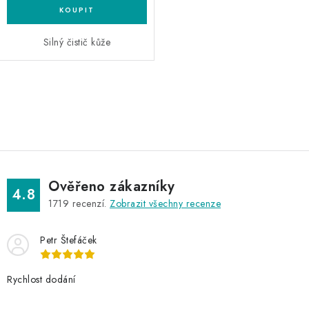
Silný čistič kůže
O
v
l
á
d
Ověřeno zákazníky
a
4.8
1719
recenzí.
Zobrazit všechny recenze
c
í
Petr Štefáček
p
r
v
Rychlost dodání
k