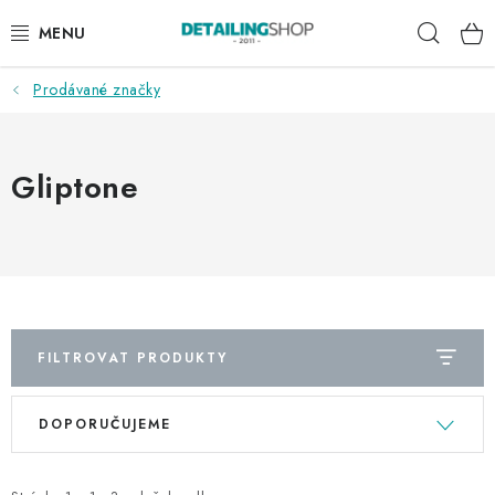
Přejít
Hleda
na
obsah
Prodávané značky
AKCE
NOVINKY
Gliptone
EXTERIÉR
INTERIÉR
PŘÍSLUŠENSTVÍ
FILTROVAT PRODUKTY
DÁRKOVÉ SADY A POUKAZY
V
Ř
DOPORUČUJEME
ý
a
ČLÁNKY
p
z