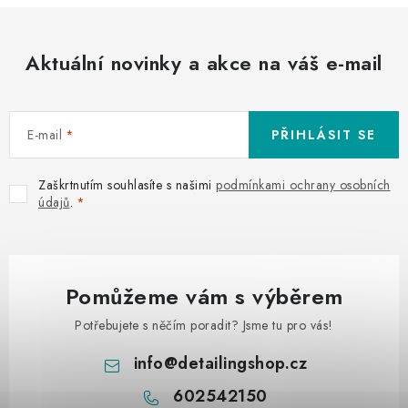
y
v
ý
Aktuální novinky a akce na váš e-mail
p
i
s
E-mail
PŘIHLÁSIT SE
u
Zaškrtnutím souhlasíte s našimi
podmínkami ochrany osobních
údajů
.
Pomůžeme vám s výběrem
Potřebujete s něčím poradit? Jsme tu pro vás!
info
@
detailingshop.cz
602542150