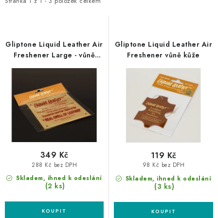
i
e
NAŠE SLUŽBY
Stránka
1
z
1
-
3
položek celkem
s
n
KONTAKTY
p
í
r
p
Gliptone Liquid Leather Air
Gliptone Liquid Leather Air
PRODÁVANÉ ZNAČKY
o
r
Freshener Large - vůně
Freshener vůně kůže
kůže
d
o
BYDLENÍ
u
d
k
u
Věrnostní program
Všeobecné obchodní podmínky
t
k
Podmínky ochrany osobních údajů
Mapa serveru
ů
t
ů
349 Kč
119 Kč
288 Kč bez DPH
98 Kč bez DPH
Skladem, ihned k odeslání
Skladem, ihned k odeslání
(2 ks)
(3 ks)