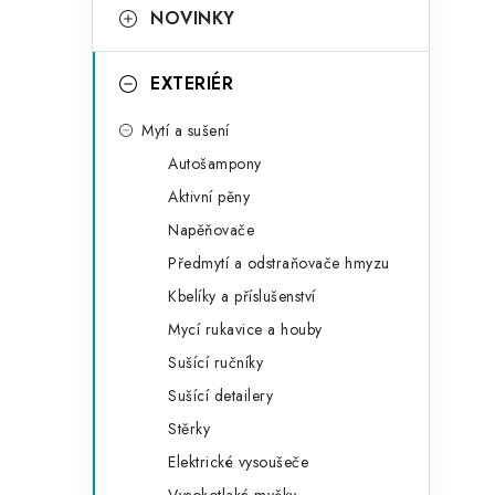
t
NOVINKY
e
g
EXTERIÉR
o
Mytí a sušení
r
Autošampony
i
Aktivní pěny
e
Napěňovače
Předmytí a odstraňovače hmyzu
Kbelíky a příslušenství
Mycí rukavice a houby
Sušící ručníky
Sušící detailery
Stěrky
Elektrické vysoušeče