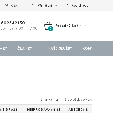
CZK
Přihlášení
Registrace
602542150
Prázdný košík
(po – pá: 9:00 – 17:00)
NÁKUPNÍ
KOŠÍK
AZY
ČLÁNKY
NAŠE SLUŽBY
KONTAKTY
Stránka
1
z
1
-
3
položek celkem
NEJDRAŽŠÍ
NEJPRODÁVANĚJŠÍ
ABECEDNĚ