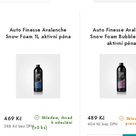
a
V
z
ý
e
Auto Finesse Avalanche
Auto Finesse Ava
p
Snow Foam 1L aktivní pěna
Snow Foam Bubble
n
aktivní pěn
í
s
p
p
r
r
o
o
d
d
u
u
489 Kč
Skladem, ihned
k
469 Kč
Skla
k odeslání
prac
404 Kč bez DPH
388 Kč bez DPH
k
(>5 ks)
t