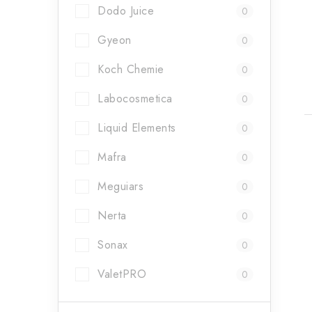
t
Dodo Juice
0
Gyeon
0
Koch Chemie
0
Labocosmetica
0
Liquid Elements
0
Mafra
0
Meguiars
0
l
Nerta
0
Sonax
0
ValetPRO
0