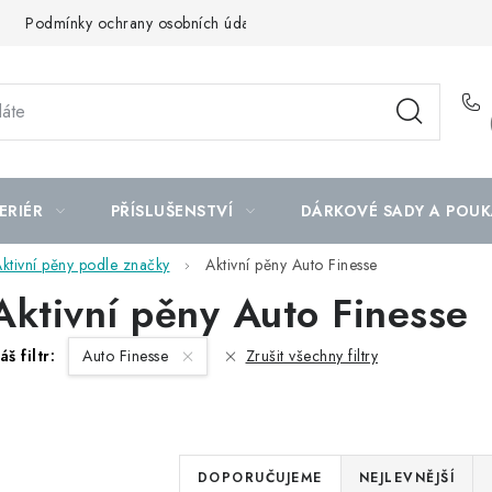
Podmínky ochrany osobních údajů
Mapa serveru
ERIÉR
PŘÍSLUŠENSTVÍ
DÁRKOVÉ SADY A POUK
ktivní pěny podle značky
Aktivní pěny Auto Finesse
Aktivní pěny Auto Finesse
áš filtr:
Auto Finesse
Zrušit všechny filtry
Ř
DOPORUČUJEME
NEJLEVNĚJŠÍ