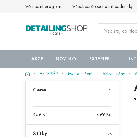
Přejít
Věrnostní program
Všeobecné obchodní podmínky
na
obsah
AKCE
NOVINKY
EXTERIÉR
INT
Domů
EXTERIÉR
Mytí a sušení
Aktivní pěny
A
P
Cena
o
V
s
469
Kč
499
Kč
t
r
Štítky