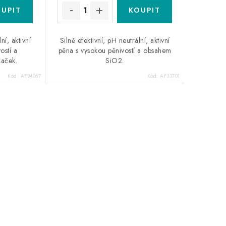
ní, aktivní
Silně efektivní, pH neutrální, aktivní
ostí a
pěna s vysokou pěnivostí a obsahem
kaček.
SiO2.
Kód:
AF34067
Kód:
AF33701