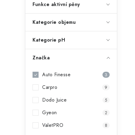
Funkce aktivní pěny
í
Kategorie objemu
r
Kategorie pH
Značka
Auto Finesse
3
Carpro
9
i
Dodo Juice
5
Gyeon
2
ValetPRO
8