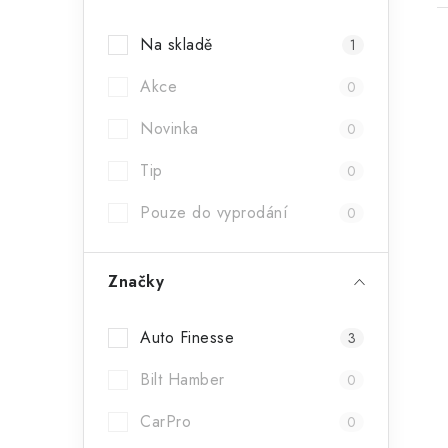
a
Na skladě
1
n
Akce
n
0
í
Novinka
0
i
p
Tip
0
a
Pouze do vyprodání
0
n
e
Značky
l
Auto Finesse
3
Bilt Hamber
0
CarPro
0