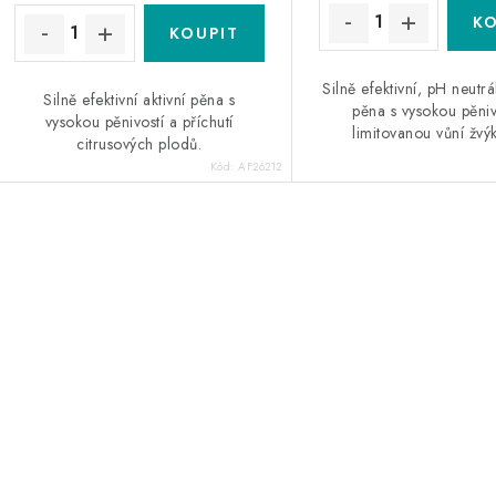
ů
ů
Silně efektivní, pH neutrál
Silně efektivní aktivní pěna s
pěna s vysokou pěniv
vysokou pěnivostí a příchutí
limitovanou vůní žvý
citrusových plodů.
Kód:
AF26212
O
v
á
d
a
c