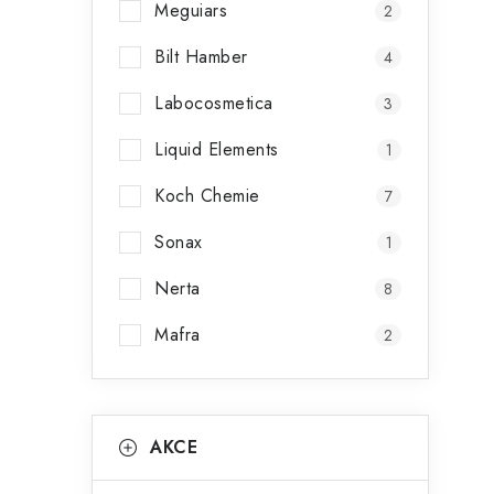
Meguiars
2
Bilt Hamber
4
Labocosmetica
3
Liquid Elements
1
Koch Chemie
7
Sonax
1
Nerta
8
Mafra
2
K
Přeskočit
AKCE
kategorie
a