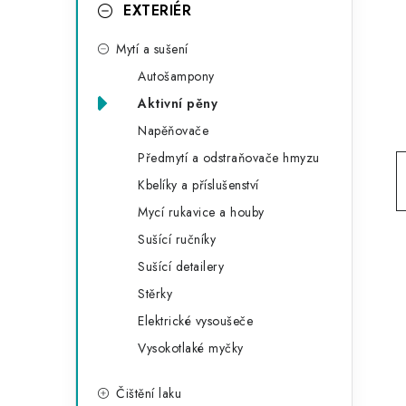
g
EXTERIÉR
r
o
Mytí a sušení
a
r
Autošampony
n
i
Aktivní pěny
e
n
Napěňovače
í
Předmytí a odstraňovače hmyzu
Kbelíky a příslušenství
p
Mycí rukavice a houby
a
Sušící ručníky
n
Sušící detailery
Stěrky
e
Elektrické vysoušeče
l
Vysokotlaké myčky
Čištění laku