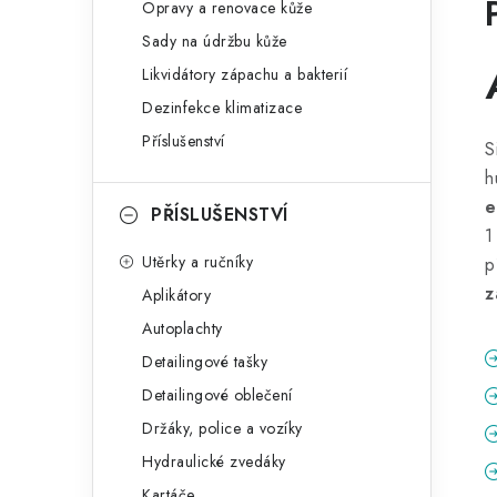
Opravy a renovace kůže
Sady na údržbu kůže
Likvidátory zápachu a bakterií
Dezinfekce klimatizace
Příslušenství
S
h
e
PŘÍSLUŠENSTVÍ
1
Utěrky a ručníky
p
z
Aplikátory
Autoplachty
Detailingové tašky
Detailingové oblečení
Držáky, police a vozíky
Hydraulické zvedáky
Kartáče