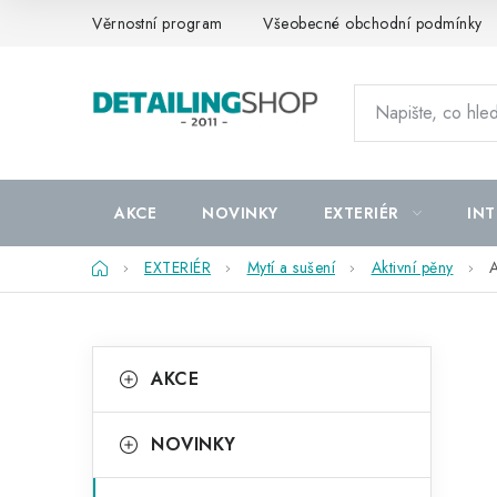
Přejít
Věrnostní program
Všeobecné obchodní podmínky
na
obsah
AKCE
NOVINKY
EXTERIÉR
INT
Domů
EXTERIÉR
Mytí a sušení
Aktivní pěny
A
P
K
Přeskočit
AKCE
kategorie
a
o
t
s
NOVINKY
e
t