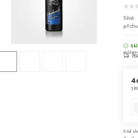
Silně
příchu
Skl
Mo
4
388
Mě
Kód zbo