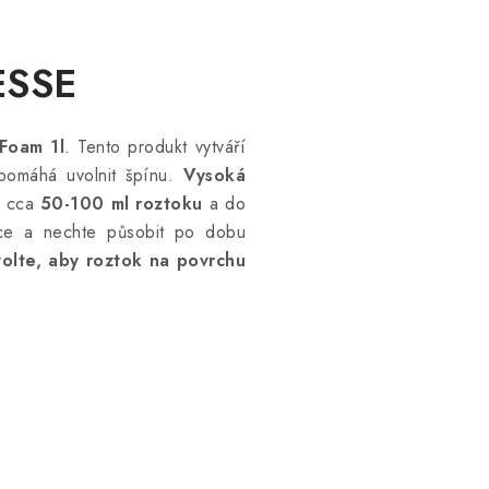
ESSE
Foam 1l
. Tento produkt vytváří
pomáhá uvolnit špínu.
Vysoká
e cca
50-100 ml roztoku
a do
nce a nechte působit po dobu
olte, aby roztok na povrchu