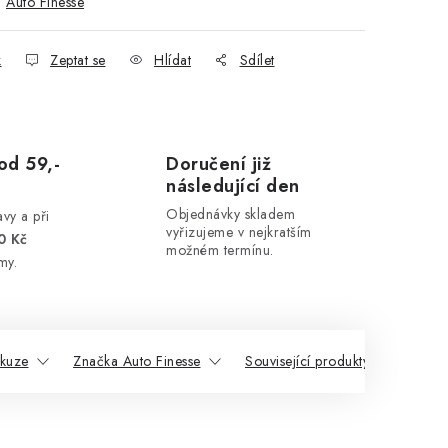
:
Auto Finesse
k
Zeptat se
Hlídat
Sdílet
od 59,-
Doručení již
následující den
Objednávky skladem
vy a při
vyřizujeme v nejkratším
0 Kč
možném termínu.
my.
skuze
Značka Auto Finesse
Související produkty
Podo