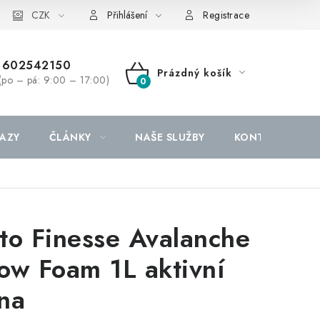
CZK
Přihlášení
Registrace
602542150
Prázdný košík
(po – pá: 9:00 – 17:00)
NÁKUPNÍ
KOŠÍK
AZY
ČLÁNKY
NAŠE SLUŽBY
KONTAKTY
to Finesse Avalanche
ow Foam 1L aktivní
na