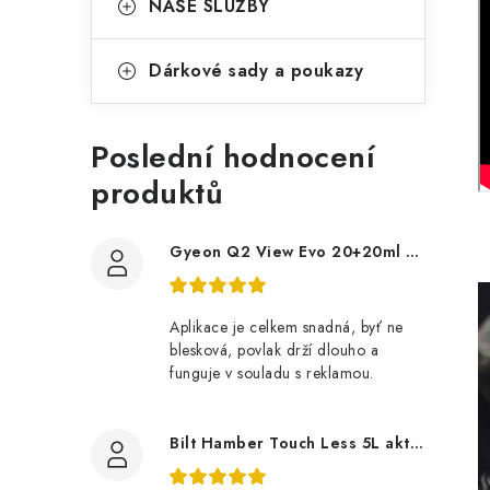
NAŠE SLUŽBY
Dárkové sady a poukazy
Poslední hodnocení
produktů
Gyeon Q2 View Evo 20+20ml nanopovlak na okna
Aplikace je celkem snadná, byť ne
blesková, povlak drží dlouho a
funguje v souladu s reklamou.
Bilt Hamber Touch Less 5L aktivní pěna