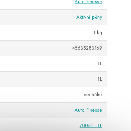
Auto Finesse
Aktivní pěny
1 kg
45635283169
1L
1L
neutrální
Auto Finesse
700ml - 1L