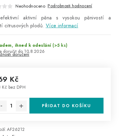
Podrobnosti hodnocení
Neohodnoceno
 efektivní aktivní pěna s vysokou pěnivostí a
tí citrusových plodů.
Více informací
adem, ihned k odeslání
(>5 ks)
10.8.2026
žnosti doručení
69 Kč
 Kč bez DPH
rná cena:
PŘIDAT DO KOŠÍKU
ží:
AF26212