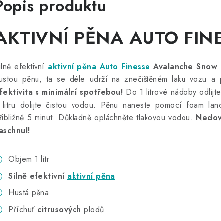
Popis produktu
AKTIVNÍ PĚNA AUTO FIN
ilně efektivní
aktivní pěna
Auto Finesse
Avalanche Snow 
ustou pěnu, ta se déle udrží na znečištěném laku vozu a 
fektivita s minimální spotřebou!
Do 1 litrové nádoby odlijt
 litru dolijte čistou vodou. Pěnu naneste pomocí foam la
řibližně 5 minut. Důkladně opláchněte tlakovou vodou.
Nedov
aschnul!
Objem 1 litr
Silně efektivní
aktivní pěna
Hustá pěna
Příchuť
citrusových
plodů