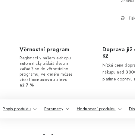
Značka
Tis
Věrnostní program
Doprava již 
Kč
Registrací v našem e-shopu
automaticky získáš slevu a
Nízká cena dopra
zařadíš se do věrnostního
nákupu nad
300
programu, ve kterém můžeš
platíme dopravu 
získat
bonusovou slevu
až 7 %
.
Popis produktu
Parametry
Hodnocení produktu
Di