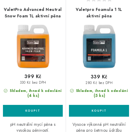
u
d
ValetPro Advanced Neutral
Valetpro Foamula 1 1L
k
u
Snow Foam 1L aktivní pěna
aktivní pěna
t
k
ů
t
ů
399 Kč
339 Kč
330 Kč bez DPH
280 Kč bez DPH
Skladem, ihned k odeslání
Skladem, ihned k odeslání
(4 ks)
(5 ks)
pH neutrální mycí pěna s
Vysoce výkonná pH neutrální
vysokou pěnivostí.
pěna pro šetrnou údržbu