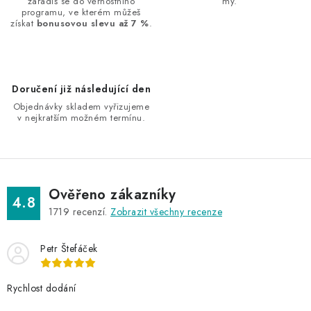
zařadíš se do věrnostního
my.
í
programu, ve kterém můžeš
získat
bonusovou slevu až 7 %
.
p
r
v
k
Doručení již následující den
y
Objednávky skladem vyřizujeme
v
v nejkratším možném termínu.
ý
p
i
s
Ověřeno zákazníky
4.8
u
1719
recenzí.
Zobrazit všechny recenze
Petr Štefáček
Rychlost dodání