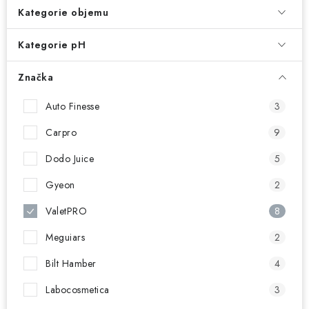
NAŠE SLUŽBY
Kategorie objemu
KONTAKTY
Kategorie pH
PRODÁVANÉ ZNAČKY
Značka
Auto Finesse
3
BYDLENÍ
Carpro
9
Věrnostní program
Všeobecné obchodní podmínky
Dodo Juice
5
Podmínky ochrany osobních údajů
Mapa serveru
Gyeon
2
ValetPRO
8
Meguiars
2
Bilt Hamber
4
Labocosmetica
3