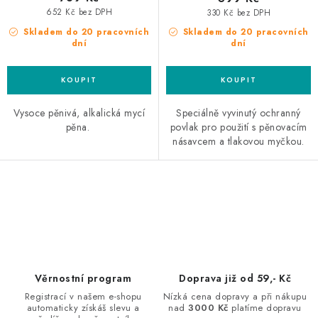
652 Kč bez DPH
330 Kč bez DPH
Skladem do 20 pracovních
Skladem do 20 pracovních
dní
dní
Vysoce pěnivá, alkalická mycí
Speciálně vyvinutý ochranný
pěna.
povlak pro použití s ​​pěnovacím
násavcem a tlakovou myčkou.
O
v
l
á
d
Věrnostní program
Doprava již od 59,- Kč
a
Registrací v našem e-shopu
Nízká cena dopravy a při nákupu
automaticky získáš slevu a
nad
3000 Kč
platíme dopravu
c