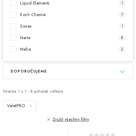
Liquid Elements
1
Koch Chemie
7
Sonax
1
Nerta
8
Mafra
2
V
Ř
DOPORUČUJEME
ý
a
p
z
i
e
Stránka
1
z
1
-
8
položek celkem
s
n
ValetPRO
p
í
r
p
Zrušit všechny filtry
o
r
d
o