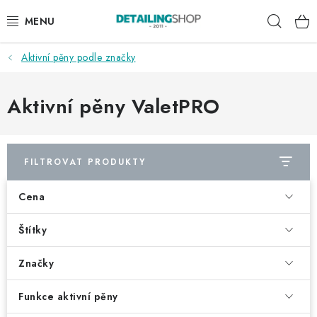
Přejít
Hleda
na
obsah
Aktivní pěny podle značky
AKCE
NOVINKY
Aktivní pěny ValetPRO
EXTERIÉR
FILTROVAT PRODUKTY
INTERIÉR
Cena
PŘÍSLUŠENSTVÍ
Štítky
DÁRKOVÉ SADY A POUKAZY
Značky
ČLÁNKY
Funkce aktivní pěny