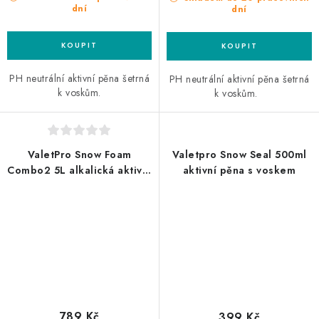
dní
dní
PH neutrální aktivní pěna šetrná
PH neutrální aktivní pěna šetrná
k voskům.
k voskům.
ValetPro Snow Foam
Valetpro Snow Seal 500ml
Combo2 5L alkalická aktivní
aktivní pěna s voskem
pěna
789 Kč
399 Kč