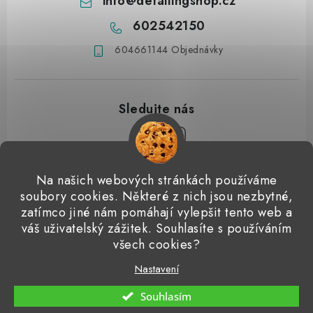
info
@
detailingshop.cz
602542150
604661144 Objednávky
Z
Na našich webových stránkách používáme
á
soubory cookies. Některé z nich jsou nezbytné,
Přijímáme online platby
p
zatímco jiné nám pomáhají vylepšit tento web a
váš uživatelský zážitek. Souhlasíte s používáním
a
Detailingclub
Dodo Juice
Gyeon Quartz
ValetPRO
všech cookies?
t
Microfiber Madness
í
Nastavení
Copyright 2026
Detailingshop
. Všechna práva vyhrazena.
Souhlasím
Vytvořil Shoptet