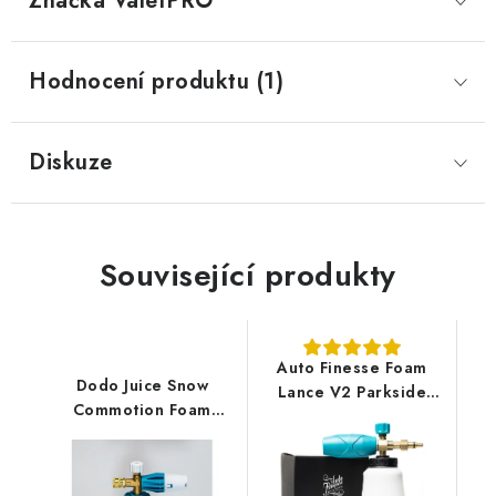
Značka
 ValetPRO
Hodnocení produktu (1)
Diskuze
Související produkty
Auto Finesse Foam
Dodo Juice Snow
Lance V2 Parkside
Commotion Foam
Lavor profesionální
Lance Karcher K
napěňovač
profesionální
napěňovač