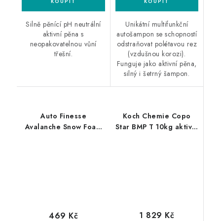
Silně pěnící pH neutrální
Unikátní multifunkční
aktivní pěna s
autošampon se schopností
neopakovatelnou vůní
odstraňovat polétavou rez
třešní.
(vzdušnou korozi).
Funguje jako aktivní pěna,
silný i šetrný šampon.
Auto Finesse
Koch Chemie Copo
Avalanche Snow Foam
Star BMP T 10kg aktivní
1L aktivní pěna
pěna
1 829 Kč
469 Kč