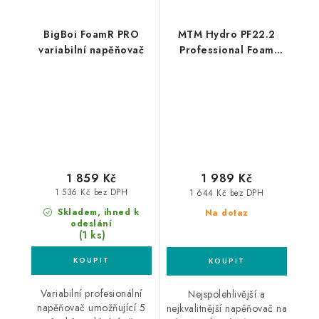
BigBoi FoamR PRO
MTM Hydro PF22.2
variabilní napěňovač
Professional Foam
Lance Bosch
profesionální
napěňovač
1 859 Kč
1 989 Kč
1 536 Kč bez DPH
1 644 Kč bez DPH
Skladem, ihned k
Na dotaz
odeslání
(1 ks)
Variabilní profesionální
Nejspolehlivější a
napěňovač umožňující 5
nejkvalitnější napěňovač na