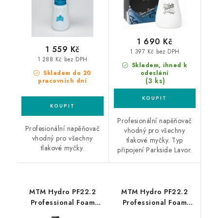
1 690 Kč
1 559 Kč
1 397 Kč bez DPH
1 288 Kč bez DPH
Skladem, ihned k
Skladem do 20
odeslání
(3 ks)
pracovních dní
Profesionální napěňovač
Profesionální napěňovač
vhodný pro všechny
vhodný pro všechny
tlakové myčky. Typ
tlakové myčky.
připojení Parkside Lavor.
MTM Hydro PF22.2
MTM Hydro PF22.2
Professional Foam
Professional Foam
Lance Nilfisk Alto
Lance M22