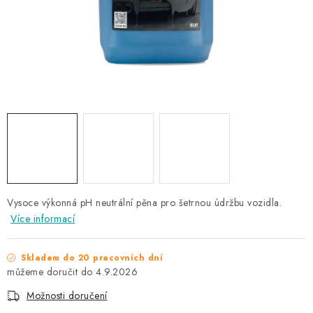
NAŠE SLUŽBY
KONTAKTY
PRODÁVANÉ ZNAČKY
BYDLENÍ
Věrnostní program
Všeobecné obchodní podmínky
Podmínky ochrany osobních údajů
Mapa serveru
Vysoce výkonná pH neutrální pěna pro šetrnou údržbu vozidla.
Více informací
Skladem do 20 pracovních dní
4.9.2026
Možnosti doručení