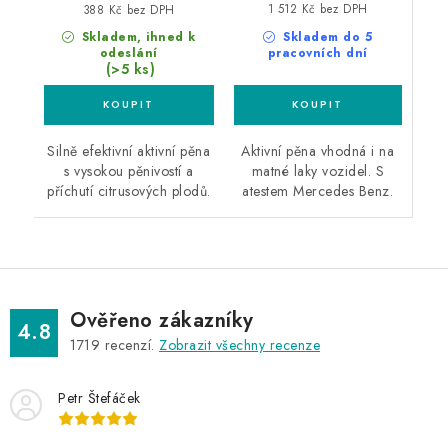
1 512 Kč bez DPH
388 Kč bez DPH
Skladem do 5
Skladem, ihned k
pracovních dní
odeslání
(>5 ks)
Aktivní pěna vhodná i na
Silně efektivní aktivní pěna
matné laky vozidel. S
s vysokou pěnivostí a
atestem Mercedes Benz.
příchutí citrusových plodů.
Ověřeno zákazníky
4.8
1719
recenzí.
Zobrazit všechny recenze
Petr Štefáček