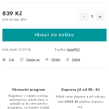
839 Kč
693 Kč bez DPH
Měrná cena:
PŘIDAT DO KOŠÍKU
Kód zboží:
EC27-5L
Značka:
ValetPRO
Tisk
Zeptat se
Hlídat
Sdílet
Věrnostní program
Doprava již od 59,- Kč
Registrací v našem e-shopu
Nízká cena dopravy a při nákupu
automaticky získáš slevu a
nad
3000 Kč
platíme dopravu
zařadíš se do věrnostního
my.
programu, ve kterém můžeš