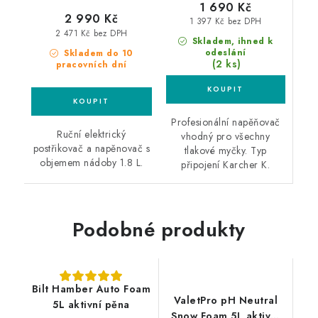
1 690 Kč
2 990 Kč
1 397 Kč bez DPH
2 471 Kč bez DPH
Skladem, ihned k
odeslání
Skladem do 10
(2 ks)
pracovních dní
Profesionální napěňovač
Ruční elektrický
vhodný pro všechny
postřikovač a napěnovač s
tlakové myčky. Typ
objemem nádoby 1.8 L.
připojení Karcher K.
Podobné produkty
Bilt Hamber Auto Foam
ValetPro pH Neutral
5L aktivní pěna
Snow Foam 5L aktivní