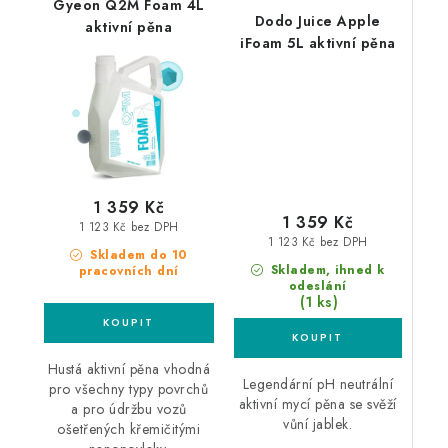
Gyeon Q2M Foam 4L
Dodo Juice Apple
aktivní pěna
iFoam 5L aktivní pěna
1 359 Kč
1 359 Kč
1 123 Kč bez DPH
1 123 Kč bez DPH
Skladem do 10
Skladem, ihned k
pracovních dní
odeslání
(1 ks)
Hustá aktivní pěna vhodná
Legendární pH neutrální
pro všechny typy povrchů
aktivní mycí pěna se svěží
a pro údržbu vozů
vůní jablek.
ošetřených křemičitými