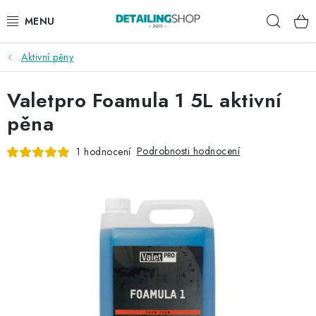
Přejít
Hleda
na
obsah
Aktivní pěny
AKCE
Valetpro Foamula 1 5L aktivní
NOVINKY
pěna
EXTERIÉR
Podrobnosti hodnocení
1 hodnocení
INTERIÉR
PŘÍSLUŠENSTVÍ
DÁRKOVÉ SADY A POUKAZY
ČLÁNKY