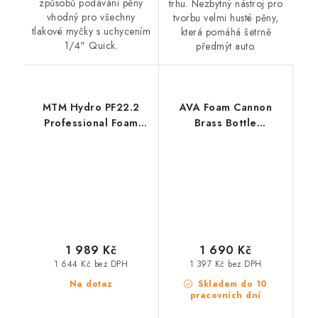
způsobů podávání pěny
trhu. Nezbytný nástroj pro
vhodný pro všechny
tvorbu velmi husté pěny,
tlakové myčky s uchycením
která pomáhá šetrně
1/4" Quick.
předmýt auto.
MTM Hydro PF22.2
AVA Foam Cannon
Professional Foam
Brass Bottle
Lance Karcher HD
profesionální
profesionální
napěňovač
napěňovač
1 989 Kč
1 690 Kč
1 644 Kč bez DPH
1 397 Kč bez DPH
Na dotaz
Skladem do 10
pracovních dní