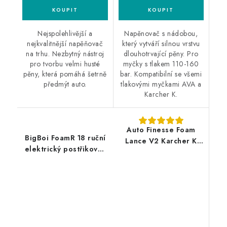
Nejspolehlivější a
Napěnovač s nádobou,
nejkvalitnější napěňovač
který vytváří silnou vrstvu
na trhu. Nezbytný nástroj
dlouhotrvající pěny. Pro
pro tvorbu velmi husté
myčky s tlakem 110-160
pěny, která pomáhá šetrně
bar. Kompatibilní se všemi
předmýt auto.
tlakovými myčkami AVA a
Karcher K.
Auto Finesse Foam
BigBoi FoamR 18 ruční
Lance V2 Karcher K
elektrický postřikovač
profesionální
a napěnovač
napěňovač