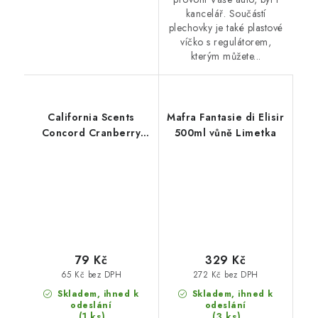
kancelář. Součástí
plechovky je také plastové
víčko s regulátorem,
kterým můžete...
California Scents
Mafra Fantasie di Elisir
Concord Cranberry
500ml vůně Limetka
vůně do auta Brusinky
79 Kč
329 Kč
65 Kč bez DPH
272 Kč bez DPH
Skladem, ihned k
Skladem, ihned k
odeslání
odeslání
(1 ks)
(3 ks)