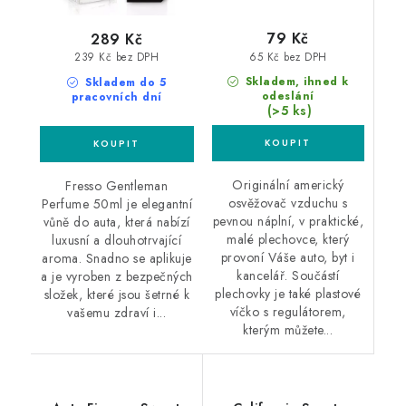
79 Kč
289 Kč
65 Kč bez DPH
239 Kč bez DPH
Skladem, ihned k
Skladem do 5
odeslání
pracovních dní
(>5 ks)
Originální americký
Fresso Gentleman
osvěžovač vzduchu s
Perfume 50ml je elegantní
pevnou náplní, v praktické,
vůně do auta, která nabízí
malé plechovce, který
luxusní a dlouhotrvající
provoní Váše auto, byt i
aroma. Snadno se aplikuje
kancelář. Součástí
a je vyroben z bezpečných
plechovky je také plastové
složek, které jsou šetrné k
víčko s regulátorem,
vašemu zdraví i...
kterým můžete...