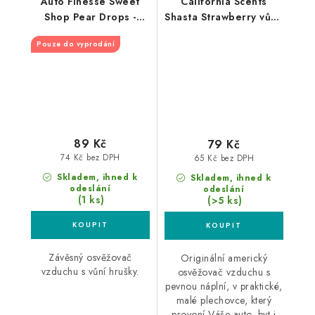
Auto Finesse Sweet
California Scents
Shop Pear Drops -
Shasta Strawberry vůně
Hruška
do auta Jahoda
Pouze do vyprodání
89 Kč
79 Kč
74 Kč bez DPH
65 Kč bez DPH
Skladem, ihned k
Skladem, ihned k
odeslání
odeslání
(1 ks)
(>5 ks)
Závěsný osvěžovač
Originální americký
vzduchu s vůní hrušky.
osvěžovač vzduchu s
pevnou náplní, v praktické,
malé plechovce, který
provoní Váše auto, byt i