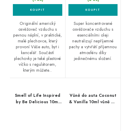
Originální americký
Super koncentrované
osvěžovač vzduchu s
osvěžovače vzduchu s
pevnou náplní, v praktické,
esenciálními oleji
malé plechovce, který
neutralizují nepříjemné
provoní Váše auto, byt i
pachy a vytvřátí příjemnou
kancelář. Součástí
atmosféru díky
plechovky je také plastové
jedinečnému složení.
víčko s regulátorem,
kterým můžete...
Smell of Life Inspired
Vůně do auta Coconut
by Be Delicious 10ml
& Vanilla 10ml vůně do
vůně do auta
auta