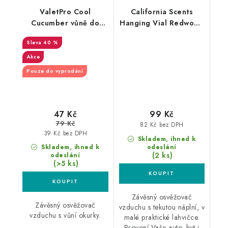
ValetPro Cool
California Scents
Cucumber vůně do
Hanging Vial Redwood
auta
Streams vůně Sekvoje
40 %
Akce
Pouze do vyprodání
47 Kč
99 Kč
79 Kč
82 Kč bez DPH
39 Kč bez DPH
Skladem, ihned k
Skladem, ihned k
odeslání
(2 ks)
odeslání
(>5 ks)
Závěsný osvěžovač
Závěsný osvěžovač
vzduchu s tekutou náplní, v
vzduchu s vůní okurky.
malé praktické lahvičce.
Provoní Vaše auto, byt i