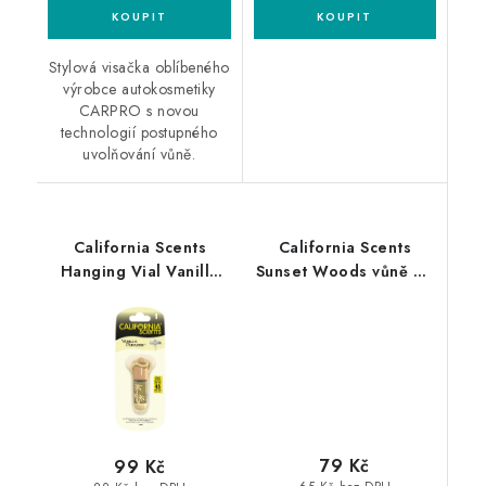
Stylová visačka oblíbeného
výrobce autokosmetiky
CARPRO s novou
technologií postupného
uvolňování vůně.
California Scents
California Scents
Hanging Vial Vanilla
Sunset Woods vůně do
Paradise vůně Vanilka
auta Lesní soumrak
79 Kč
99 Kč