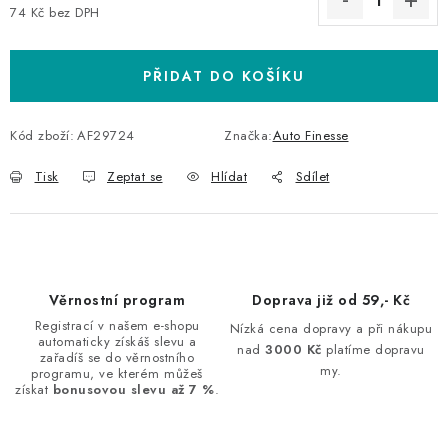
74 Kč bez DPH
Měrná cena:
PŘIDAT DO KOŠÍKU
Kód zboží:
AF29724
Značka:
Auto Finesse
Tisk
Zeptat se
Hlídat
Sdílet
Věrnostní program
Doprava již od 59,- Kč
Registrací v našem e-shopu
Nízká cena dopravy a při nákupu
automaticky získáš slevu a
nad
3000 Kč
platíme dopravu
zařadíš se do věrnostního
my.
programu, ve kterém můžeš
získat
bonusovou slevu až 7 %
.