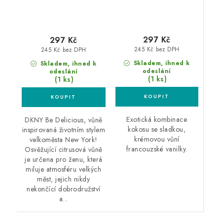
297 Kč
297 Kč
245 Kč bez DPH
245 Kč bez DPH
Skladem, ihned k
Skladem, ihned k
odeslání
odeslání
(1 ks)
(1 ks)
Exotická kombinace
DKNY Be Delicious, vůně
kokosu se sladkou,
inspirovaná životním stylem
krémovou vůní
velkoměsta New York!
francouzské vanilky.
Osvěžující citrusová vůně
je určena pro ženu, která
miluje atmosféru velkých
měst, jejich nikdy
nekončící dobrodružství
a...