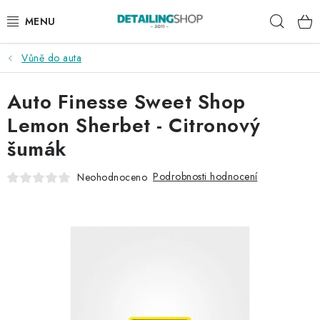
Přejít
Hleda
na
obsah
Vůně do auta
AKCE
Auto Finesse Sweet Shop
NOVINKY
Lemon Sherbet - Citronový
EXTERIÉR
šumák
INTERIÉR
Podrobnosti hodnocení
Neohodnoceno
PŘÍSLUŠENSTVÍ
DÁRKOVÉ SADY A POUKAZY
ČLÁNKY