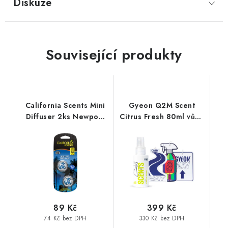
Diskuze
Související produkty
California Scents Mini
Gyeon Q2M Scent
Diffuser 2ks Newport
Citrus Fresh 80ml vůně
New Car vůně Nové
do auta
auto
89 Kč
399 Kč
74 Kč bez DPH
330 Kč bez DPH