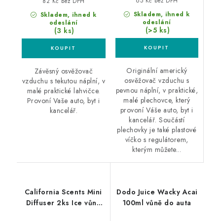
65 Kč bez DPH
82 Kč bez DPH
Skladem, ihned k
Skladem, ihned k
odeslání
odeslání
(>5 ks)
(3 ks)
Originální americký
Závěsný osvěžovač
osvěžovač vzduchu s
vzduchu s tekutou náplní, v
pevnou náplní, v praktické,
malé praktické lahvičce.
malé plechovce, který
Provoní Vaše auto, byt i
provoní Váše auto, byt i
kancelář.
kancelář. Součástí
plechovky je také plastové
víčko s regulátorem,
kterým můžete...
California Scents Mini
Dodo Juice Wacky Acai
Diffuser 2ks Ice vůně
100ml vůně do auta
Ledově svěží