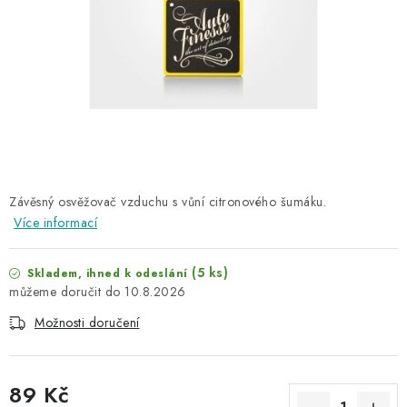
NAŠE SLUŽBY
KONTAKTY
PRODÁVANÉ ZNAČKY
BYDLENÍ
Věrnostní program
Všeobecné obchodní podmínky
Závěsný osvěžovač vzduchu s vůní citronového šumáku.
Více informací
Podmínky ochrany osobních údajů
Mapa serveru
(5 ks)
Skladem, ihned k odeslání
10.8.2026
Možnosti doručení
89 Kč